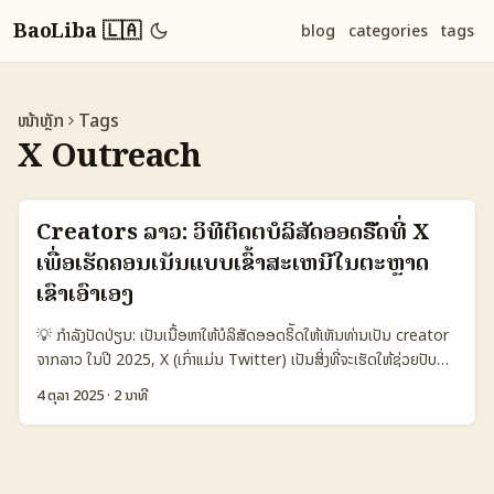
BaoLiba 🇱🇦
blog
categories
tags
ໜ້າຫຼັກ
Tags
X Outreach
Creators ລາວ: ວິທີຕິດຕໍ່ບໍລິສັດອອດຣິັດທີ່ X
ເພື່ອເຮັດຄອນເນັນແບບເຂົ້າສະເຫນີໃນຕະຫຼາດ
ເຂົາເອົາເອງ
💡 ກຳລັງປັດປ່ຽນ: ເປັນເນື້ອຫາໃຫ້ບໍລິສັດອອດຣິັດໃຫ້ເຫັນທ່ານເປັນ creator
ຈາກລາວ ໃນປີ 2025, X (ເກົ່າແມ່ນ Twitter) ເປັນສິ່ງທີ່ຈະເຮັດໃຫ້ຊ່ວຍປັບ
ເຊື່ອມຕໍ່ກັບບຣານດໃນລະບົບເວລາທັນທີ. ສໍາລັບຜູ້ສ້າງເນື້ອຫາໃນລາວທີ່ຢາກຕິດຕໍ່
4 ຕຸລາ 2025
·
2 ນາທີ
ບໍລິສັດອັດຣິັດເພື່ອຜະລິດຄອນເນັນທ້ອງຖິ່ນ (localized content) ມີຄໍາ
ຖາມໜຶ່ງ: ຈະເລີ່ມໄປຢ່າງໃດໃນຕົວຕົນທີ່ມະນຸດຈະຢືນຢັນກັບບຣານດອັດຣິັດ?
ບັນຫາທີ່ເຈົ້າຕ້ອງແກ້: ທຳໃຫ້ສະແດງວ່າເຈົ້າເຂົ້າໃຈໂຕຕະຫຼາດອັດຣິັດ, ປັບພາສາ/ໂຄງ
ສ້າງເນື້ອຫາໃຫ້ເໝາະສົມ, ແລະຮ່ວມງານແບບມີຄຸນຄ່າ. ຢ່າງທີ່ E-Marketing