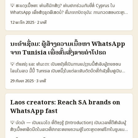
ແຕ່ມັນຕ້ອງມີ CTA ທີ່ຊັດ, ທັນທີ ແລະສະດວກ. ນີ້ແມ່ນຄໍາແນະນໍາສະເປັດເປັນ
💡 ສະແດງເນື້ອຫາ: ທ່ານຄືນັກສ້າງ? ທ່ານຢາກຮ່ວມກັບຍີ່ຫໍ່ Cyprus ໃນ
ການຈັດການ outreach ຈາກລາວໄປຫາບຣານເອວອູເຣຍ (Ecuador) ໂດຍໃຊ້
WhatsApp ເພື່ອສ້າງຊຸດພິເສດບໍ່? ທີ່ມາຈາກປັດຈຸບັນ: ການກວດສອບຕະຫຼາດ
WhatsApp ເພື່ອເພີ່ມ conversion ຜ່ານ CTA ທີ່ຊັດແຈ້ງ. 📊 ຕາຕະລາງ
ແລະການຕິດຕໍ່ຢ່າງສົດໃສແມ່ນເປັນການຕັ້ງໃຈຫຼັກ — ແຕ່ວັດຖຸຈິງຂອງຜູ້ຄົນທີ່
ຂໍ້ມູນ: ການເປັນຕຽງລະຫວ່າງຕຳແໜ່ງຜູ້ໃຊ້ ການປ່ຽນ ແລະຄ່າສະເພາະ 🧩
12 ພະຈິກ 2025
·
2 ນາທີ
ຄົນເຮົາຕ້ອງການແລະວິທີການນຳໃຊ້ເພື່ອທຳໃຫ້ຍີ່ຫໍ່ຍອມຮັບທີ່ຈະຮ່ວມມື. ບົດນີ້ຈະ
Metric WhatsApp (Ecuador focus) Email LinkedIn 👥
ນໍາທ່ານຈາກ Laos ຜ່ານກ່ອນຂັ້ນຕອນເປັນຂັ້ນ — ວິທີຄົ້ນຫາຍີ່ຫໍ່ທີ່ເໝາະ, ການ
Monthly Active 4.500.000 1.200.000 350.000 📈 Conversion
ຕັ້ງຂໍ້ສະເໜີໃນ WhatsApp, ການຕ້ອນຮັບຂໍ້ສຳຄັນ, ແລະໂຄງສ້າງຊຸດທີ່ມີຄ່າສູງ
14% 3% 2% ⏱️ Avg Response Time 2h 48h 24h 💬
ນະຄໍາເຊື່ອມ: ຜູ້ສ້າງຄວາມເນື້ອຫາ WhatsApp
— ທັງນີ້ຍືນຢືນດ້ວຍແນວຄິດຈາກແນວເນື້ອຫາທີ່ມີຢ່າງອອກປະຈຸບັນ. 📊
Message Open Rate 98% 22% 40% ຕາຕະລາງແສງໃຫ້ເຫັນວ່າ
ຈາກ Tunisia ເພື່ອຂັ້ນສົ່ງຂາຍຄ່າໂປຣດ
ຕາຕະລາງ Data Snapshot: ການຍອດເຄື່ອນໄຫວຂອງຂໍ້ສົນທະນາ
WhatsApp ມີ reach ແລະ engagement ທີ່ສູງສຳລັບຕະຫຼາດໃນແອວ
(Channels) ສຳລັບການຕິດຕໍ່ຍີ່ຫໍ່ (ຕຽງກັບ WhatsApp) 🧩 Metric
ອູເຣຍ, ທ່ານຈຳເປັນຕ້ອງເອົາໃຈການເຮັດ CTA ທີ່ເຊື່ອມຕໍ່ກັບຄ່າທີ່ລູກຄ້າ
💡 ຕຳແໜ່ງ ແລະ ທຳມະດາ: ເປັນຫຍັງທີ່ເປັນການແບ່ງງານນີ້ສໍາລັບຜູ້ຂາຍອອນ
Instagram DM LinkedIn WhatsApp 👥 Monthly Active
ຕ້ອງການ. ...
ໄລນໃນລາວ ມື້ນີ້ Tunisia ເປັນຫນຶ່ງໃນແຕ່ລະເທັນດັດບິດທີ່ກຳລັງຟື້ນຟູເປັນ
1.200.000 800.000 1.000.000 📈 Response Rate 18% 25%
“trending” ໃນໂລກ — ບາງວິທີທີ່ຜູ້ເດີນທາງອິນເຕີນາຊັນເຊິ່ງມີຟ່າຮອບສືບ
22% ⏱️ Avg Reply Time 48h 36h 12h 💬 Conversation
29 ກັນຍາ 2025
·
3 ນາທີ
ສານຫຼາຍ ຊ່ວຍດຶງດູດຄວາມສົນໃຈໃຫ້ປະເທດທີ່ມີທັກສະຫຼາດທາງວັດທະນະທຳ,
Depth Medium High High 🔒 Privacy & Opt-in Low Medium
ທະເລ, ແລະທະລຶງແບບໜ່ອງພິເສດ. ຕົວຢ່າງ: ວິດີໂອຂອງ Drew Binsky ແລະ
High ຕາຕະລາງນີ້ສະແດງວ່າ WhatsApp ມີຈຸດແຈ້ງສໍາຄັນ: ຕອບແທນໄວ ແລະ
influencer ອື່ນໆ ມີສ່ວນໃຫ້ Tunisia ເປັນເລື່ອງຮອບໃນປີ 2025 (ອ້າງຕາມ
ສັນຍານຄວາມສ່ວນຕົວສູງ, ແຕ່ LinkedIn ມີ Response Rate ສູງສໍາລັບ
Laos creators: Reach SA brands on
ບັນທຶກລາຍງານຂ່າວແລະການເກັບຂໍ້ມູນທົ່ວໂລກ) — ນີ້ແມ່ນໂອກາດສຳລັບທ່ານຜູ້
ການຕິດຕໍ່ທາງທຳມະຊາດທຸລະກິດ. ສົມມຸນການໃຊ້ທັງສອງເພື່ອການປະກອບດ້ວຍ
WhatsApp fast
ຂາຍໃນລາວທີ່ຢາກຂະຫຍາຍການຂາຍຜ່ານ creators ຈາກ Tunisia ໂດຍໃຊ້
ກັນແມ່ນທາງເລືອກທີ່ດີ. ...
WhatsApp ແຮງຂອງຄວາມຕັ້ງໃຈທ້ອງຖິ່ນ. ປັນຫາທີ່ເຈົ້າຈະພົບ: ຈັດຫາຜູ້ສ້າງທີ່
💡 ບົດນໍາ — ເປັນແນວໃດ ທີ່ຕ້ອງຮູ້ (Introduction) ເປັນເວລາທີ່ດີສໍາລັບຜູ້
ເໝາະກັບຊະນິດສິນຄ້າ, ປະກອບລະດັບ engagement ທີ່ດີແລະຈັດການ
ສ້າງເນື້ອຫາຟິດນີດໃນລາວທີ່ຢາກຂະຫຍາຍຄວາມຢູ່ໃນຕະຫຼາດອາຟຣິກາໃນຮູບແບບ
payment/fulfillment ທາງ WhatsApp. ບົດນີ້ແມ່ນຄຳແນະນຳຈັດການຂັ້ນ
branded content — ແລະ WhatsApp ແມ່ນເຄື່ອງມືທີ່ຍັງຄงມີຄວາມ