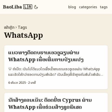
BaoLiba 🇱🇦
blog
categories
tags
ໜ້າຫຼັກ
Tags
WhatsApp
ແນວທາງຕິດຕໍ່ບຣານເອວອູລຽນຜ່ານ
WhatsApp ເພື່ອເພີ່ມການປ່ຽນແປງ
💡 ຄຳເປີດ: ເປັນໄປໄດ້ແນວໃດເພື່ອເຂົ້າຫາບຣານເອວອູເຣຍຜ່ານ WhatsApp
ແລະເຮັດໃຫ້ກວ່າຮອດການປ່ຽນສຳເລັດ? ເປັນເລື່ອງທີ່ເຮົາຫຼາຍຄົນສົນໃຈສຳລັບຜູ້
ເປັນເຄຣເອເອະໂຟເກີທີ່ຢາກບິນຊ່ອງທາງຕາມຕ່າງປະເທດ: ບຣານໃນເອວອູເຣຍມີ
6 ທັນວາ 2025
·
2 ນາທີ
ຂະໜາດຜວນແຕ່ສົນໃຈການເອີ້ນຜ່ານ WhatsApp ເນື່ອງຈາກມັນເປັນແອັບທີ່
ຄົນໃຊ້ຢ່າງແຮງ ແລະຟັງສົນທ່ານດ້ວຍການຊ່ອງທຸລະກິດເລັກ — ຊັ່ນເຊັ່ນຂໍ້ຍ້ອນ
ຂອງ Mibanco ທີ່ປະກາດປະສົບຜົນວ່າເກີນ 90% ລູກຄ້າໃຊ້ WhatsApp
ນັກສ້າງຄອນເນັນ: ຕິດຕໍ່ຍີ່ຫໍ່ Cyprus ຜ່ານ
ເປັນຊ່ອງທຳອິດ (ເອກະສານອ້າງອີງ: El Comercio). ນັ້ນແມ່ນສະແດງໃຫ້ເຫັນ
WhatsApp ເພື່ອຮ່ວມສ້າງຊຸດພິເສດ
ວ່າການຕິດຕໍ່ທີ່ແຂງແນ່ໃນ WhatsApp ສາມາດເຮັດໃຫ້ເກີດການປ່ຽນໄດ້ —