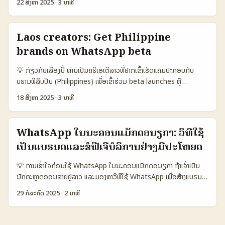
ຕ່ຳສຳລັບຜູ້ປະກອບການລາວ: ຈາກການຄົ້ນຫາ, ການຂໍຂໍ້ມູນອິນຕີເກີ, ການເລືອກ
22 ສິງຫາ 2025
·
3 ນາທີ
ແຂງແຮງໃນ South Africa ເນື່ອງຈາກຄວາມເປັນທະວີການສົນທະນາທີ່ຮ້ອນ
KPIs ແລະການສ້າງ campaign ທີ່ເຂົ້າເຖິງລູກຄ້າຢູ່ Laos. 📊 ຕາຕະລາງ:
ແລະຊ່ວຍເຮັດວຽກໄດ້ໄວ. ຖ້າຈະເປັນການຕິດຕໍ່ບໍລິສັດຢູ່ SA ຫຼື ສະຫະລັດທີ່ໃກ້
WhatsApp creators ກັບ Platforms ສົກເປີມຸນຂໍ້ມູນ 🧩 Metric
ຂ້າງນັ້ນ, ການເຂົ້າປະຕິບັດໃນ WhatsApp ຕ້ອງມີຄວາມເປັນມືອາຊີບ, ຄວາມ
WhatsApp creators Instagram/TikTok creators Local
Laos creators: Get Philippine
ສະດວກ, ແລະການສົ່ງຂໍ້ເຊື່ອມຕໍ່ທີ່ບອກໃຫ້ຊັດເຈນ. ຕົວຢ່າງທີ່ເຫັນໄດ້ຊັດຈາກ
Travel Bloggers (Tunisia) 👥 Monthly Active 150.000
brands on WhatsApp beta
ເນື້ອຫາເປັນຂໍ້ອ່ານ: The South African ຍັງໃຊ້ WhatsApp ເປັນຊ່ອງທາງ
1.200.000 80.000 📈 Conversion to sale 15% 8% 12% 💬
ສຳລັບຮັບຂໍ້ຄວາມຈາກຜູ້ອ່ານ (ໂດຍມີເລກ 060 011 0211) — ນີ້ແບບຟອມ
Avg engagement 25% (direct chat) 6% (public) 10% 💰 Avg
💡 ກ່ຽວກັບເລື່ອງນີ້ ທ່ານເປັນຄຣີເອເຕີລາວທີ່ຢາກເຂົ້າເຮັດແຄມປະກອບກັບ
ທີ່ບຣານໃຊ້ເພື່ອສົ່ງ CTA ທັນໃຈແລະຮັບຂໍ້ຄວາມທີ່ຕິດຕໍ່ໄດ້ທັນທີ (The South
cost per campaign 120–600 USD 400–5.000 USD 200–
ບຣານຟິລິບປິນ (Philippines) ເພື່ອເຂົ້າຮ່ວມ beta launches ຫຼື
African). ສໍາລັບຜູ້ສ້າງເນື້ອຫາຟິດນີດ, ຄວາມເຫັນແບບການເຂົ້າຫາບໍລິສັດຜ່ານ
1.200 USD ⚙️ Best use cases Customer support, flash
exclusive trials? ນີ້ແມ່ນຄຳຖາມທີ່ເຮົາເຫັນບໍ່ຢຸດ — ແລະ WhatsApp
WhatsApp ແມ່ນການກວດສອບທີ່ຄວນທຳ — ບໍ່ຈຳກັດເພາະທຸກຢ່າງສາມາດ
18 ສິງຫາ 2025
·
3 ນາທີ
sales Brand awareness, viral hooks Storytelling, bookings
ກຳລັງເປັນທາງເລືອກທີ່ດີສໍາລັບການຕິດຕໍ່ສົນທະນາກັບບຣານໃນແຄມນີ້. ໃນຕອນ
ກະທຳແບບງ່າຍໆ, ມີຄວາມຈິງແລະເປັນການສອບຖາມທີ່ເຮັດໃຫ້ບຣານມັກໃຈ. 📊
ຕາຕະລາງສະແດງວ່າ WhatsApp creators ມີຄຸນນະສົມບັດສໍາລັບ
ຕະຫຼາດ 2025, AnyMind Group ໄດ້ຂະຫຍາຍຟີເຈີຂອງ AnyChat ໄປຫາ
ຕາຕະລາງ Data Snapshot: ຊ່ອງທາງຕິດຕໍ່ (WhatsApp vs Email vs
conversion ແລະ engagement ທີ່ສູງກວ່າ public platforms, ແຕ່ມີ
WhatsApp ໃນປີ 2025 (ຂໍ້ມູນຈາກ AnyMind Group) — ຊ່ວຍໃຫ້
LinkedIn) 🧩 Metric WhatsApp Email LinkedIn 👥 Estimated
WhatsApp ໃນນະຄອນແມັກດອນຽກາ: ວິທີໃຊ້
audience ທີ່ຫຼາຍນ້ອຍແລະຄວາມສາມາດເຂົ້າຮ່ວມກັບ campaign ຕ່ໍາກວ່າ. ...
ບຣານສາມາດປະຕິບັດການຕອບກັບອັດຕະໂນມັດ ແລະຫຼັກການນີ້ສະແດງໃຫ້ເຫັນ
Monthly Reach 20.000.000 6.000.000 4.000.000 📈 Avg
ເປັນແບຣນດແລະຂໍຟີເຈີບໍລິການຢ່າງມີປະໂຫຍດ
ວ່າ WhatsApp ມີສະໄວກວ່າໃນການເຂົ້າຫາລູກຄ້າ — Meta ລາຍງານວ່າ
response rate 35% 10% 15% ⏱️ Avg response time 6 ຊົ່ວໂມງ
WhatsApp ມີຜູ້ໃຊ້ເດືອນລ່ວງຫຼາຍກວ່າ 3 ພັນລ້ານໃນເດືອນ (Meta, April
48 ຊົ່ວໂມງ 24 ຊົ່ວໂມງ 💬 Best use case Direct pitch & quick
💡 ການເຂົ້າໃຈກ່ອນໃຊ້ WhatsApp ໃນນະຄອນແມັກດອນຽກາ ຖ້າເຈົ້າເປັນ
2025) — ນີ້ແມ່ນຫຼາຍກວ່າທີ່ອື່ນໆໃນອາເຊຍ. ບຣານທີ່ຢູ່ໃນຟີລິບປິນ, ມາລເຊຍ
briefs Formal proposals & attachments Decision-maker
ນັກຕະຫຼາດອອນລາຍຢູ່ລາວ ແລະມອງຫາວິທີໃຊ້ WhatsApp ເພື່ອສ້າງແບຣນດາ
ແລະ ອິນໂດເນຊັຍ ແມ່ນກຸ່ມທີ່ໃຊ້ WhatsApp ຫຼາຍ — ນັກສ້າງສື່ຈາກລາວ
discovery 💰 Conversion to paid collab (est.) 9% 4% 6%
ໃນນະຄອນແມັກດອນຽກາ, ກໍ່ແມ່ນເລື່ອງທີ່ເຫັນວ່າມີຄວາມນ່າສົນໃຈສູງ.
ສາມາດໃຊ້ຄວາມຮູ້ນີ້ເປັນເປົ້າຫມາຍເພື່ອຕິດຕໍ່ບຣານ. 📊 Data Snapshot
29 ກໍລະກົດ 2025
·
2 ນາທີ
ຕາຕະລາງນີ້ແມ່ນການປະເມືອງຕາມຄວາມຫລືອາດຈະເປັນການປະເມືອງ ແລະຂໍ້ມູນ
WhatsApp ແມ່ນແພລດຟອມສື່ສານທີ່ມີຜູ້ໃຊ້ຫຼາຍໃນທົ່ວໂລກລວມເຖິງນະ
Table Title 🧩 Metric WhatsApp LINE Email 👥 Monthly
ປະກອບເປັນການປະຕິບັດສົບປະສົບເຊິ່ງແນວຄວາມເປັນໄປໄດ້: WhatsApp ສົ່ງ
ຄອນແມັກດອນຽກາ ແລະເປັນຕົວເລືອກທີ່ດີສຳລັບແບຣນດາທີ່ຕ້ອງການສ້າງ
Active (global) 3.000.000.000 235.000.000 n/a 📲 Reach in
ຜົນດີໃນເພາະການຕິດຕໍ່ທັນທີ ແລະອັດຕາຕອບກັບສູງ, ແຕ່ Email ແມ່ນຄວາມ
ຄວາມສົນໃຈແລະການມີສ່ວນຮ່ວມກັບຜູ້ຕິດຕາມ. ບົດຄວາມນີ້ຈະສົ່ງມອບຄວາມຮູ້
Philippines Top 5 market Strong niche users Ubiquitous