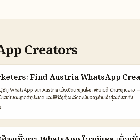
pp Creators
keters: Find Austria WhatsApp Crea
ິງຜູ້ສ້າງ WhatsApp ຈາກ Austria ເພື່ອເປີດຕະຫຼາດໂລກ ສະບາຍດີ ນັກຕະຫຼາດລາວ — 
ບບພິເສດໃນຕະຫຼາດຕ່າງປະເທດ ແລະ຀ຳລັງສົ່ງຜະລິດຕະພັນຂອງທ່ານເຂົ້າສູ່ລະດັບສາກົນ 
 ຈາກ Austria ເປັນທາງເລືອກທີ່ຊັດເຈນ: ພວກເຂົາເຊື່ອມໂຍງເຂົ້າກັບກຸ່ມຄົນແບບສ
ີ
ວາມທີ່ປະສົບຜົນເປັນຕົວຕົນໄດ້ດີ. ບົດນີ້ອອກແບບມາສຳລັບຜູ້ປະກອບການແລະນຳໃຊ້ທຸລະກິ
ສ້າງທີ່ສາມາດທຸລະກິດເຂົ້າໄດ້ທັນທີ, ແຕ່ເປັນນຳທາງກາຍກັບການຈັດການຢ່າງມີລັບສ່ວນ, ການຂ
ຖິງ. ຕອນນີ້ເຮົາຈະເອົາແນວທາງການຄົ້ນຫາ, ການຕິດຕໍ່, ແລະການຕັ້ງ KPI ເພື່ອເຮັດໃຫ້ສິນຄ້
ດທິພາບ — ທຽບກັບແນວທີ່ແນະນຳໂດຍຂ່າວໄອທີ່ກ່າວເຖິງການເພີ່ມຟັງກຊັນຂ້າງໃນແອັບ (ເ
ູ້ສ້າງເນື້ອຫາ WhatsApp ໃນທູນິເຊຍ ເພື່ອເພ