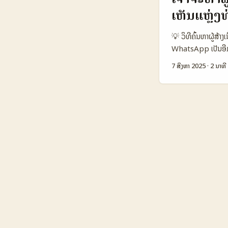
Messages ຕາມຂ່າວ
ເຫັນແຫຼ່ງ
ຈາກ chip ແລະ Bitc
Instagram vs Ti
💡 ວິທີຄົ້ນຫາຜູ້ສ້າ
Monthly Active
WhatsApp ເປັນອີກ
Typical creato
ຄວາມສາມາດໃນການສື່ສາ
high Medium Low
7 ສິງຫາ 2025
·
2 ນາທີ
ຜູ້ຊາຍລາວຫຼາຍຂຶ້ນ 
ເຂົ້າໃຈຕະຫຼາດແລະຄ
ທູນິເຊຍບໍ່ແມ່ນວ່າງ
ສ່ວນຕົວສູງ ແຕ່ວິທີ
ໃນທູນິເຊຍ. ມາເບິ່ງວ
ສິນຄ້າ. ...
ດິຈິຕອນ. 📊 ຕາຕະ
ແຫຼ່ງທ່ອງທ່ຽວ 🧩 
ອັດຕາການເພີ່ມຂຶ້
ການເຮັດການຕິດຕໍ່ສໍ
ແທ້ຈິງສູງ ແລະມີຄວ
TikTok ຍັງເປັນແພລ
ທ່ອງທ່ຽວ. ແຕ່ Wha
ສາມາດເຮັດໃຫ້ຂໍ້ມູນ