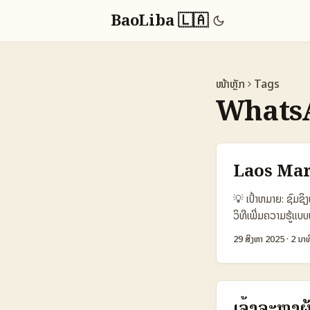
BaoLiba 🇱🇦
ໜ້າຫຼັກ
Tags
WhatsA
Laos Mar
💡 ເປົ້າຫມາຍ: ຊົມຊ
ວິທີເພີ່ມຄວາມຮູ້ແ
WhatsApp creators
29 ສິງຫາ 2025
·
2 ນາທ
ສ່ວນໃສ່ການສົ່ງຂໍ້ຄ
ເພີ່ມຊື່ຫຼືລາຍຊື່ຜູ້
ແລະວິທີຕິດຕໍ່ທີ່ຮອດເ
ປະສົນໄດ້ຢ່າງມີປະສິ
ເຈົ້າຈະຫາຜ