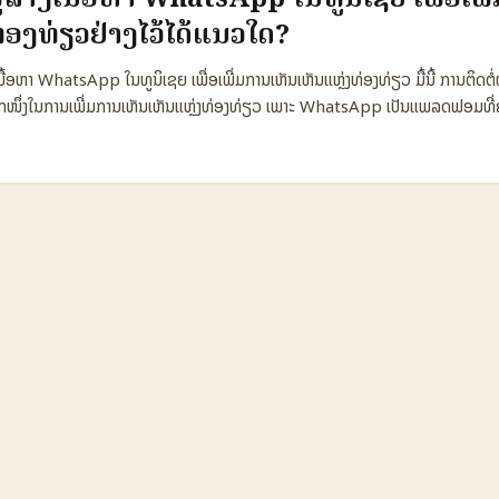
ຈາກ smartphonehrvatska) ແລະທັນສະໄໝ AI ທີ່ຊ່ວຍເຮັດການອອກແນວຂໍ້ຄວາມງ່
ທ່ອງທ່ຽວຢ່າງໄວ້ໄດ້ແນວໃດ?
oinWorld). 📊 ຕາຕະລາງສະຫຼຸບຂໍ້ມູນ: ການເລືອກຊ່ອງທາງສື່ໃນ Austria (What
kTok) 🧩 Metric WhatsApp (Austria) Instagram (Austria) TikTok 
ງເນື້ອຫາ WhatsApp ໃນທູນິເຊຍ ເພື່ອເພີ່ມການເຫັນເຫັນແຫຼ່ງທ່ອງທ່ຽວ ມື້ນີ້ ການຕິດຕໍ່ຜູ
 350.000 720.000 1.100.000 📈 Conversion (estimate) 6–10% 3
ໜຶ່ງໃນການເພີ່ມການເຫັນເຫັນແຫຼ່ງທ່ອງທ່ຽວ ເພາະ WhatsApp ເປັນແພລດຟອມທີ່ຄົ
r fee (EUR) €200–€1.200 €300–€2.500 €250–€3.000 🔐 Privacy / 
ນທົ່ວໂລກ. ເພາະເຊັ່ນນັ້ນ, ການຫາຜູ້ສ້າງເນື້ອຫາທີ່ມີຜົນກະທົບຈາກທູນິເຊຍຈະເຮັດໃຫ້ເນ
–Medium ⚡ Virality potential Low Medium High ຕາຕະລາງນີ້ເປັນກາ
ແລະຊ່ວຍດຶງດູດນັກທ່ອງທ່ຽວຈາກທົ່ວເຂດໄດ້ດີກວ່າ. ຢ່າງໃດກໍຕາມ, ການຫາຜູ້ສ້າງເນື
່າປະສົບການ — ບາງຄ່າແມ່ນການປະເມີນດ້ວຍການສັງຫາຕະຫຼາດແລະຂ່າວລ່າສຸດ. Whats
ໆ ເພື່ອຄົ້ນຫາຄົນທີ່ເຫັນຄວາມສຳຄັນ ຈະຕ້ອງເຂົ້າໃຈພື້ນທີ່ຂອງການໃຊ້ແລະການປະຕິບັດຂ
ການກະຈາຍເປັນມິດກັບກຸ່ມນ້ອຍ — ເຫັນວ່າເໝາະສຳລັບການເພີ່ມການຮູ້ຈັກແບບຄຸນນະສົມ
່າ ເຮົາຈະເຮັດແນວໃດເພື່ອຫາຜູ້ສ້າງເນື້ອຫານີ້ ແລະຊ່ວຍເພີ່ມການເຫັນເຫັນຂອງແຫຼ່ງທ່ອ
ລາງການເປັນຕົວແທນຂອງແພລດຟອມສ້າງເນື້ອຫາ WhatsApp ໃນທູນິເຊຍ ແລະ ຜົນກະທົ
ຕົວຊີ້ວັດ WhatsApp Instagram TikTok 👥 ຜູ້ໃຊ້ລາຍເດືອນ (ລາວ) 2.1 ລ້ານ 3.
ນລາຍປີ 18% 25% 22% 💰 ລາຍຮັບເຉື່ອງການສ້າງເນື້ອຫາ ປານກາຍປະມານ $1.200 
າລັບການໂຄສະນາທ່ອງທ່ຽວ ສູງ ສູງ ກາງ ໂຕຕາຕະລາງນີ້ສະແດງໃຫ້ເຫັນວ່າ WhatsApp ໃນທູ
າມສາມາດໃນການສ້າງຜົນກະທົບເພື່ອເພີ່ມການເຫັນເຫັນແຫຼ່ງທ່ອງທ່ຽວ. ຢ່າງໃດກໍຕາມ, 
ດຟອມສ້າງເນື້ອຫາທີ່ມີຜູ້ໃຊ້ຫຼາຍແລະມີອິດທິພົນກ່ວາ WhatsApp ໃນການຕິດຕໍ່ສໍາລ
tsApp ເປັນແພລດຟອມທີ່ມີຄວາມສ່ວນປະກອບລາຍການສົນທະນາສໍາລັບຜູ້ທ່ອງທ່ຽວ ແລະ
ມີຄວາມເປັນສ່ວນຕົວ ກວ່າແພລດຟອມອື່ນໆ. ...