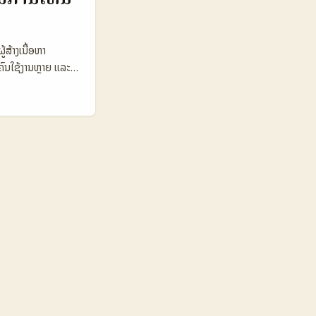
າຍຂຶ້ນ (ດັ່ງຂ່າວ
sApp vs
(Austria) 👥
້ສ້າງເນື້ອຫາ
–6% 4–8% 💰
ນໃຊ້ງານຫຼາຍ ແລະມີ
Intimacy Very
ື້ອຫາຂອງເຈົ້າເຖິງ
ນປະເມີນຕາມຄວາມ
້ອຫາ WhatsApp ໃນ
App ມີຄວາມເປັນ
ອງຜູ້ໃຊ້ WhatsApp
ບັດ (niche) ຂອງ
ງທ່ຽວທູນິເຊຍໃນຕະຫຼາດ
ບຕໍ່ການເຫັນເຫັນ
7 ລ້ານ 1.9 ລ້ານ 📈
$1.800 $1.100 🎯
ນິເຊຍມີຜູ້ໃຊ້ຢ່າງ
Instagram ແລະ
ັບການໂຄສະນາ
ຜູ້ສ້າງເນື້ອຫາທີ່