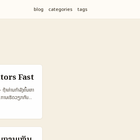
blog
categories
tags
tors Fast
ຖ້າທ່ານກຳລັງຄົ້ນຫາ
— ການເຮັດວຽກກັບ
່ວນຕົວ, ແລະສາມາດ
ດໃນລາວ — ບໍ່ແມ່ນ
ໍ້ຄວາມທີ່ມີບົດລະຫັດ,
າຂອງທ່ານເຂົ້າເຖິງຄູ່
ຊັ່ນ Spotify
ີ່ມການເຫັນ