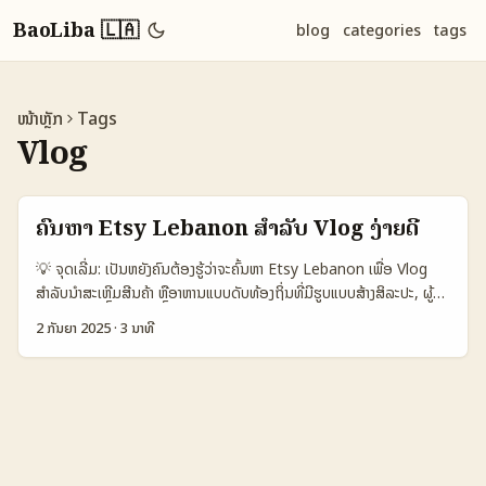
BaoLiba 🇱🇦
blog
categories
tags
ໜ້າຫຼັກ
Tags
Vlog
ຄົ້ນຫາ Etsy Lebanon ສໍາລັບ Vlog ງ່າຍດີ
💡 ຈຸດເລີ່ມ: ເປັນຫຍັງຄົນຕ້ອງຮູ້ວ່າຈະຄົ້ນຫາ Etsy Lebanon ເພື່ອ Vlog
ສຳລັບນຳສະເຫຼີມສີນຄ້າ ຫຼືອາຫານແບບດັບທ້ອງຖິ່ນທີ່ມີຮູບແບບສ້າງສິລະປະ, ຜູ້
ສ້າງຈາກ Lebanon ທີ່ຂາຍຜ້າ, ຂອງຕຳຫຼວດ ຫຼືສິນຄ້າຝັງວັດສະດຸເປັນຕົວເລືອກ
2 ກັນຍາ 2025
·
3 ນາທີ
ທີ່ດີ ເສີມກັບວິດີໂອທີ່ເປັນແນວສຸດຍອດ — real-life event vlog. ບຸກຄົນທີ່
ອ່ານນີ້ມັກເປັນຜູ້ຮ່ວມງານ, ອົບຮົມຫຼືແມ່ນນຳເສີບເທັກຄວາມຄິດໃນແນວການ
ຕະຫຼາດ. ຄຳຖາມທີ່ພົບບໍ່ບໍ່ອ່ົງແມ່ນ: “ຈະຄົ້ນຫາແລະຕິດຕໍ່ຄຣີເອຈີຈາກ Lebanon
ຢ່າງໃດເພື່ອຮ່ວມຜະລິດເນື້ອຫາວຽກຂາງ?” — ບົດນີ້ຈະອອກມາດ້ວຍຄວາມ
ຈິງຈັງ, ​ແນວທາງປະຕິບັດ, ການປະຕິບັດຕົວຢ່າງຈາກແຫຼ່ງຂ່າວໃນໂລກ (ເຊັ່ນ
ກ່ຽວກັບອີເວນໃຫຍ່ຢ່າງ Esports World Cup) ແລະຄວາມເຂົ້າໃຈໃນຕຳນັດ
ອຸດສາຫະກຳຂອງ creator economy. ຂໍ້ດັ່ງກ່າວຈະເປັນຂອງທີ່ໃຊ້ໄດ້ — ບໍ່