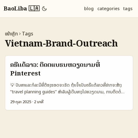
BaoLiba 🇱🇦
blog
categories
tags
ໜ້າຫຼັກ
Tags
Vietnam-Brand-Outreach
ຄຣີເເຕ້ລາວ: ຕິດຕໍ່ແບຣນຫວຽດນາມທີ່
Pinterest
💡 ປັນຫາແລະກໍລະນີທີ່ຕ້ອງຮອດຈະເຮັດ ຖ້າເຈົ້າເປັນຄຣີເເຕ້ລາວທີ່ຢາກຈະສ້າງ
“travel planning guides” ສໍາລັບຜູ້ເດີນທາງໄປຫວຽດນາມ, ການຕິດຕໍ່
ແບຣນຕ່າງປະເທດຜ່ານ Pinterest ແມ່ນທາງເລືອກທີ່ມີຄວາມຫວັງ — ເພາະ
29 ຕຸລາ 2025
·
2 ນາທີ
Pinterest ແມ່ນສື່ສານທີ່ຜູ້ເດີນທາງນຳໃຊ້ເປັນບໍລິສັດອ້າງອີງ, ແຕ່ການ
ສົນທະນາກັບແບຣນບໍ່ໄດ້ຄວາມງ່າຍເຫັນ — ມີ ວິທີ, ແນວຄິດແລະການຕັ້ງທີ່ຈະ
ຊ່ວຍເຈົ້າເຂົ້າເຖິງພວກເຂົາໄດ້ຈາກຂໍ້ມູນທີ່ກົງໃຈແລະແນວເມື່ອນິຍົມ. ບົດນີ້ຂອງ
ຂ້ອຍຈະຝາກການວິເຄາະຈາກການສັງເກດອອນໄລນແລະຂໍ້ຂ່າວ (ຕົວຢ່າງ:
AmericanBankingNews ລາຍງານການຂາຍຫຸ້ນ Pinterest ໃນ