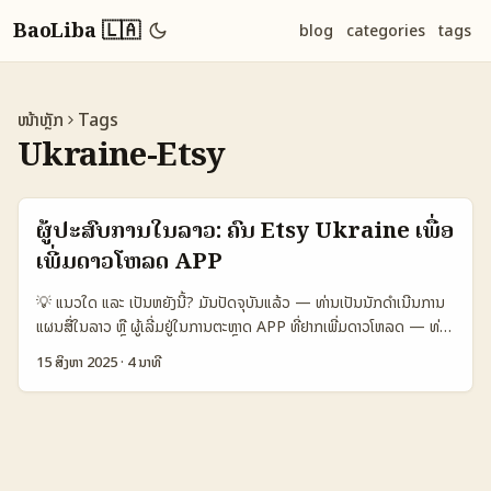
BaoLiba 🇱🇦
blog
categories
tags
ໜ້າຫຼັກ
Tags
Ukraine-Etsy
ຜູ້ປະສົບການໃນລາວ: ຄົ້ນ Etsy Ukraine ເພື່ອ
ເພີ່ມດາວໂຫລດ APP
💡 ແນວໃດ ແລະ ເປັນຫຍັງນີ້? ມັນປັດຈຸບັນແລ້ວ — ທ່ານເປັນນັກດຳເນີນການ
ແຜນສື່ໃນລາວ ຫຼື ຜູ້ເລີ່ມຢູ່ໃນການຕະຫຼາດ APP ທີ່ຢາກເພີ່ມດາວໂຫລດ — ທ່ານ
ອາດຈະກຳລັງຄົ້ນຫາ creator ທີ່ມີ style ແບບສິ່ງທີ່ມັນເຂົ້າແກ່ຜູ້ໃຊ້ໃນລາວ ແຕ່
15 ສິງຫາ 2025
·
4 ນາທີ
ຕ້ອງການຄົ້ນຈາກ Ukraine — ມັນແບບນັ້ນເປັນ strategy ທີ່ເປັນສະເພາະ
ຫຼາຍໃນຕອນນີ້: creators ຈາກ Ukraine ໂດຍທົ່ວໂລກມີ aesthetic ທີ່ມຸ່ງ
ໄປທີ່ຄ່າສິລປະ ແລະສິນຄ້າ hand-made, ນີ້ສາມາດເປັນຕົວລອງທີ່ດີໃນການ
ເພີ່ມ conversion ສຳລັບ APP ທີ່ເຈົ້າຕ້ອງການການນໍາໃຊ້ທີ່ມີຄຸນຄ່າ.
ບົດຄວາມນີ້ສະໝັກສໍາລັບຜູ້ປະກອບການໃນລາວ — ຈະສອບຖາມກັບ