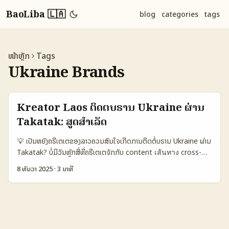
BaoLiba 🇱🇦
blog
categories
tags
ໜ້າຫຼັກ
Tags
Ukraine Brands
Kreator Laos ຕິດຕໍ່ບຣານ Ukraine ຜ່ານ
Takatak: ສູດສໍາເລັດ
💡 ເປັນຫຍັງຄຣີເຕເຕຂອງລາວຄວນສົນໃຈເກີດການຕິດຕໍ່ບຣານ Ukraine ຜ່ານ
Takatak? ບໍ່ມີວັນຫຼັກສີ່ທີ່ຄຣີເຕເຕຈັກກັບ content เส้นทาง cross-
border ເຫັນວ່າການຂາຍຜະລິດຕະພັນຂອງ Ukraine ຢູ່ໃນ Takatak ແປ
8 ທັນວາ 2025
·
3 ນາທີ
ວ່າເປັນໂອກາດທີ່ດີ — ແຕ່ກ່ອນຈະສົນໄດ້ຈໍາເປັນຕ້ອງຮູ້ວ່າຄວາມຕ້ອງການຂອງ
ບຣານ, ພົນລະກຳຂອງ Takatak, ແລະວິທີສົ່ງ pitch ທີ່ນໍາໃຊ້ໄດ້ແທ້ໆ. ບົດເປັນ
ນີ້ຈຸ່ມການສະເຫຼີມແບບງ່າຍໆ: ຂັ້ນຕອນຕິດຕໍ່ (research → outreach →
negotiation → delivery) ແບບທີ່ເປັນພາຍໃນຂອງ Lao creators.
ຂ້າພະເຈົ້າຈະສອບທຸກແນວ — ຈາກການຄົ້ນຫາບຣານທີ່ມີ fit, ວິທີສົ່ງ DM ຢ່າງມີ