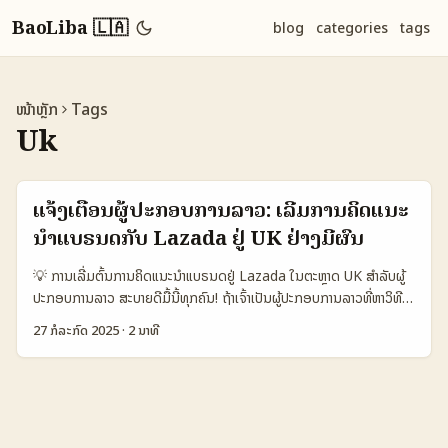
BaoLiba 🇱🇦
blog
categories
tags
ໜ້າຫຼັກ
Tags
Uk
ແຈ້ງເຕືອນຜູ້ປະກອບການລາວ: ເລີ່ມການຄິດແນະ
ນຳແບຣນດກັບ Lazada ຢູ່ UK ຢ່າງມີຜົນ
💡 ການເລີ່ມຕົ້ນການຄິດແນະນຳແບຣນດຢູ່ Lazada ໃນຕະຫຼາດ UK ສຳລັບຜູ້
ປະກອບການລາວ ສະບາຍດີມື້ນີ້ທຸກຄົນ! ຖ້າເຈົ້າເປັນຜູ້ປະກອບການລາວທີ່ຫາວິທີ
ເພີ່ມການຂາຍ ແລະຢາກເຂົ້າຕະຫຼາດຕ່າງປະເທດ ບົດຄວາມນີ້ສົ່ງມາພ້ອມແນະນຳທີ່
27 ກໍລະກົດ 2025
·
2 ນາທີ
ຈະຊ່ວຍເຈົ້າເຂົ້າໃຈການເລີ່ມຕົ້ນການຄິດແນະນຳແບຣນດຜ່ານລະບົບ Lazada ໃນ
ຕະຫຼາດ United Kingdom ຢ່າງມີປະສິດທິພາບ. ນັກຕະຫຼາດແລະຜູ້ປະກອບ
ການທົ່ວໂລກເລີ່ມເຫັນຄວາມສຳຄັນຂອງການເລີ່ມຄິດແນະນຳ (referral
campaigns) ເພື່ອຊ່ວຍເພີ່ມການຕິດຕາມແລະຂະຫຍາຍການຂາຍຜ່ານກຸ່ມຜູ້ໃຊ້
ທີ່ເຊື່ອມຕໍ່ກັນໄດ້ຢ່າງເປັນທາງການ. ການເລີ່ມຄິດແນະນຳສະເຫຼີມສົມບູນນີ້ເປັນທາງ