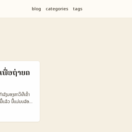
blog
categories
tags
ເພື່ອຖ່າຍຄ
ຳລັງມອງຫາວິທີເຂົ້າ
ີ້ແລ້ວ ນີ້ແມ່ນບລັອກ
ອນນີ້ທຸກຄົນຮູ້ດີວ່າ
ຕ້ອງເຮັດ unboxing
ບລັອກນີ້, ຂ້ອຍຈະພາ
oxing video ຢ່າງມີ