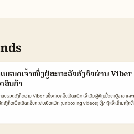
ands
າແບຣນດເຈົ້າໜຶ່ງຢູ່ສະຫະລັດອັງກິດຜ່ານ Viber 
ກສິນຄ້າ
ຫາແບຣນດອັງກິດຜ່ານ Viber ເພື່ອຖ່າຍຄລິບເປີດແພັກ ເຈົ້າເປັນຜູ້ສ້າງເນື້ອຫາຢູ່ລາວ ແລະກ
ງກິດເພື່ອເຮັດຄລິບກະທົບເປີດແພັກ (unboxing videos) ຫຼື? ຖ້າເຈົ້າເຂົ້າມາຖືກທີ່ນ
ໃຈວິທີເຮັດແລະເຊື່ອມຕໍ່ແບຣນດຍູ່ສະຫະລັດອັງກິດ ຜ່ານແອັບ Viber ໄດ້ຢ່າງມີປະສິດທິພາບ. ຕ
ນາທີ່ມີຜູ້ໃຊ້ຫຼາຍທົ່ວໂລກ ແລະມີຄວາມສາມາດໃນການເຊື່ອມຕໍ່ທີ່ດີ ດັ່ງນັ້ນ ຖ້າເຈົ້າຈະ
ໃນ UK, ການຮູ້ຈັກເຄື່ອງມືແລະກົດຄວາມຕ້ອງການຂອງແບຣນດານີ້ຈະຊ່ວຍເຈົ້າຫຼາຍ. ໃນ
າງໆ ທີ່ເຈົ້າສາມາດນຳໄປໃຊ້ໄດ້ຈິງໃນການຕິດຕໍ່ແບຣນດໃນ UK ຜ່ານ Viber ເພື່ອເຮັດ unb