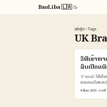
BaoLiba 🇱🇦
ໜ້າຫຼັກ
Tags
UK Br
ວິທີເຂົ້າຫ
ລິບເປີດແພັ
💡 ແນະນຳ: ວິທີເຂົ້າ
ຫາແບຣນດໃນສະຫະລັດອັ
ທີ່ຈະຊ່ວຍເຈົ້າເຂົ້າ
8 ສິງຫາ 2025
·
2 ນາທີ
Viber ເປັນແອັບສົນທະ
video ທີ່ແບຣນດໃຫຍ່
ເຈົ້າຜ່ານຂັ້ນຕອນຕ່