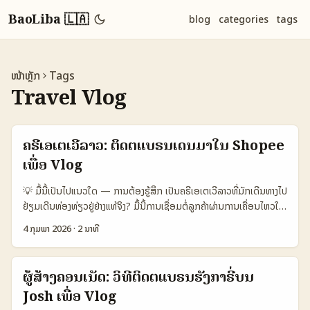
BaoLiba 🇱🇦
blog
categories
tags
ໜ້າຫຼັກ
Tags
Travel Vlog
ຄຣີເອເຕເວີລາວ: ຕິດຕໍ່ແບຣນເດນມາໃນ Shopee
ເພື່ອ Vlog
💡 ມື້ນີ້ເປັນໄປແນວໃດ — ການຕ້ອງຮູ້ສຶກ ເປັນຄຣີເອເຕເວີລາວທີ່ມັກເດີນທາງໄປ
ຢ້ຽມເດີນທ່ອງທ່ຽວຢູ່ຢ່າງແທ້ຈິງ? ມື້ນີ້ການເຊື່ອມຕໍ່ລູກຄ້າຜ່ານການເຄື່ອນໄຫວໃນ
ສື່ສັງຄົມແລະອີ‑ຄົມລັດລະຫັດກຳລັງເປັນກຸ່ມທີ່ຂົນເລື້ອຍ — ແລະນັກທ່ອງທ່ຽວ
4 ກຸມພາ 2026
·
2 ນາທີ
ຈິງເຮັດໃຫ້ແບຣນຈາກເດນມາມີສະຫວ່າງໃນຕາຕະລາງໄດ້ງ່າຍ. ໃນບົດນີ້ຂ້ອຍຈະພາ
ເຈົ້າຜ່ານຂັ້ນຕອນຈິງຈັງ — ຈາກການຄົ້ນຫາແບຣນໃນ Shopee, ການແກ້ໄຂຂໍ້
ສະຫມັກ, ການສ້າງຄຸນນະພາບ Vlog ທີ່ແບບບຣານ, ແລະວິທີດຶງໃຈແບຣນເດນມາ
ຜູ້ສ້າງຄອນເນັດ: ວິທີຕິດຕໍ່ແບຣນຮັງກາຣີ່ບນ
(ບໍ່ຕ້ອງເປັນແບຣນເລີຍ) — ທັງໃຫ້ຄວາມແນ່ນອນທາງການຂາຍຂ້າມປະເທດແບບ
Josh ເພື່ອ Vlog
ຍືນຍົງ. 📊 ຕາຕະລາງ Data Snapshot — ການຜຶນຕຽມລະຫວ່າງແພດ