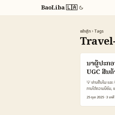
BaoLiba 🇱🇦
ໜ້າຫຼັກ
Tags
Travel
ນໍາຜູ້ປະກ
UGC ສີນຄ້
💡 ທ່ານຄືນໃຜ ແລະ ປ
ການໄດ້ຄວາມນິຍົມ, ແ
ຕໍ່ WeChat (ສຳຫຼັບຜ
25 ຕຸລາ 2025
·
3 ນາທີ
UGC ໃຫ້ສີນຄ້າໄດ້ຢ່
ດ້ວຍ 1) ການຄົ້ນຫ
ແລະຢ່າລືມວ່າຕັວແບ