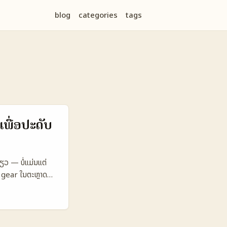
blog
categories
tags
ພື່ອປະດັບ
່ຽວ — ບໍ່ແມ່ນແຕ່
 gear ໃນຕະຫຼາດຍີ່ງ
ພາບ ແລະສົ່ງເສີມ
າກ Czech ຕ້ອງປະກອບ
ริหารແລະສັນຍາ —
ະລາງແນວຄິດຂອງພວກ