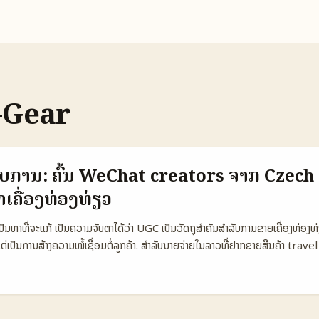
-Gear
ອບການ: ຄົ້ນ WeChat creators ຈາກ Czech ເ
າເຄື່ອງທ່ອງທ່ຽວ
ັນຫາທີ່ຈະແກ້ ເປັນຄວາມຈັບຕາໄດ້ວ່າ UGC ເປັນວັດຖຸສຳຄັນສຳລັບການຂາຍເຄື່ອງທ່ອງທ
ຕ່ເປັນການສ້າງຄວາມໝໍ້ເຊື່ອມຕໍ່ລູກຄ້າ. ສຳລັບນາຍຈ່າຍໃນລາວທີ່ຢາກຂາຍສີນຄ້າ travel
ູ້ເຂົ້າຈາກທີ່ມາຈາກ Czech ຫຼືຍົກຕົວຢ່າງ), ຄຳຖາມຄືວ່າ: ຈະຫາ creators ທີ່ມີຄຸນນະ
າງເປັນຈິງໄດ້ຢ່າງໃດ? ນີ້ແມ່ນທີ່ຜູ້ຂາຍໃນລາວຕ້ອງຮູ້: ການหา WeChat creators ຈ
າຢູ່ບ່ອນທີ່ຖືກ, 2) ການທົດສອບຄວາມສາມາດຜະລິດ UGC 3) ການອັດຕະໂນມັດການบ
ບອົງການຊ່ວຍເປັນພາລະກິດຈຳເປັນ. UGC Era — ຕາຕະລາງນຳໃຊ້ສຳລັບວິທີນີ້: ຕາຕ