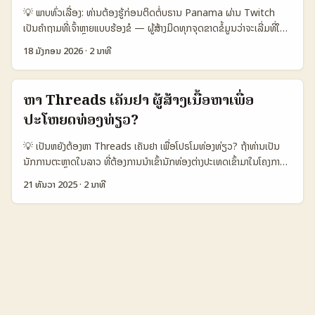
Instagram ແລະ YouTube ເພື່ອສ້າງ travel vlogs ແລະເຮັດໃຫ້ຜູ້
💡 ພາບທົ່ວເລື່ອງ: ທ່ານຕ້ອງຮູ້ກ່ອນຕິດຕໍ່ບຣານ Panama ຜ່ານ Twitch
ເດີນທາງສົນໃຈ — ມັນແບບນີ້ສາມາດຮອບຮວມໃນ Telegram ໄດ້ຖ້າທ່ານວາງ
ເປັນຄຳຖາມທີ່ເຈົ້າຫຼາຍແບບຮ້ອງຂໍ — ຜູ້ສ້າງມິດທຸກຈຸດຂາດຂໍ້ມູນວ່າຈະເລີ່ມທີ່ໃດ,
ແຜນດີ (Reference: Ireland Tourism Board). 📊 ຕາຕະລາງ
ທ່ານຕ້ອງເວລາເທົ່າໃດ, ແລະຈະເອີ້ນມືກັບການທ່ອງທ່ຽວແບບແນະນໍາວິທີທີ່ມີຜົນ
Snapshot: ທາງເລືອກຕິດຕໍ່ (Country / Channel comparison) 🧩
18 ມັງກອນ 2026
·
2 ນາທີ
ຈິງ. ບົດນີ້ຂຶ້ນຈາກການສຳຫຼວດແລະແນວໃຈຈາກ TravelAndTourWorld
Metric Telegram DM Telegram Channel / Bot Email /
ກ່ອນທີ່ຈະເນັ້ນຂໍ້ປະສົບການທັງປະເທດ, ແລະສະແດງວ່າເປົ້າໝາຍຂອງການຕິດຕໍ່ຄື
LinkedIn 👥 Monthly Active 90.000 120.000 40.000 📈
ກັນຢ່າງໃດໃນບໍລິສັດພາຍໃນປານາມາ. ຍັງມີຄວາມຜັງເປັນທີ່ສົນໃຈ: ທ່ານສາມາດ
Response Rate 18% 28% 12% ⏱️ Avg Lead Time 3 ມື້ 1 ມື້ 5
ຫາ Threads ເຄັນຢາ ຜູ້ສ້າງເນື້ອຫາເພື່ອ
ເຮັດ live IRL, tours ສັ້ນແບບ interactive ແລະຮ່ວມກັບ OTA/DMO
ມື້ 💰 Avg Budget / Collab USD 500 USD 1.200 USD 800 🔒
ປະໂຫຍດທ່ອງທ່ຽວ?
ເພື່ອເພີ່ມ traffic. Rob Torres ກ່າວໃນ TechBullion ວ່າ creator
Risk / Safety Medium Low Low ຕາຕະລາງນີ້ສະແດງວ່າເປັນການຢ້າງ
economy ກຳລັງຍ່ອຍຈາກ “algorithms” ໄປຫາ “experiences” — ນີ້
ເລືອກ: Telegram Channel ແລະ Bot ມັກຈະມີ engagement ແລະ
💡 ເປັນຫຍັງຕ້ອງຫາ Threads ເຄັນຢາ ເພື່ອໂປຣໂມທ່ອງທ່ຽວ? ຖ້າທ່ານເປັນ
ແມ່ນເລື່ອງທີ່ຄວນເປັນເຂົ້າໃຈເມື່ອທຳ pitch ໃຫ້ບໍລິສັດແລະ tourism board
budget ສູງກວ່າ DM ທີ່ອາດຖືກຂໍ້ມູນຫຼາຍຫຼັກ ແລະ response ວ່າກັນວ່າ
ນັກການຕະຫຼາດໃນລາວ ທີ່ຕ້ອງການນໍາເຂົ້ານັກທ່ອງຕ່າງປະເທດເຂົ້າມາໃນໂຄງການ
(TechBullion, 2026). ສິ່ງທີ່ກວດສອບໄດ້ອີກຄັ້ງໜຶ່ງແມ່ນການເປັນສີ່ນ:
Email ແມ່ນທາງທີ່ເຫັນແຕ່ຕອບກັບຊ່ອງນ້ອຍກວ່າ. ...
ຂອງທ່ານ, Threads (Meta) ເປັນທີ່ນີ້ເພາະຄວາມໄວແລະການແບ່ງປັນເນື້ອຫາ
ການນຳໃຊ້ social proof ແລະ case studies ແບບທີ່ຈະສະຫຼຸບຜົນຕໍ່ເງິນທີ່
21 ທັນວາ 2025
·
2 ນາທີ
ໄວ. ສະເພາະສໍາລັບໂຄງການທ່ອງທ່ຽວທີ່ຕ້ອງການລາຍການຟູດ, ປ່າ, ແລະປະຫວັນ
ຊ່ວຍລົງທຶນ. 📊 ຕາຕະລາງຂໍ່ມູນດັບດ້ານ: ການປຽບທຽບ Twitch vs
ທຸກທ່ານ, ການເລືອກ Threads creators ຈຶ່ງຈຳເປັນ. ຕົວຢ່າງຈິງ: ການ
Instagram vs Travel Trade Shows 🧩 Metric Option A
ປະກອບເຫດການຟູດໃນເຄັນຢາທີ່ມີ Lulu Gargari ແລະການສອນຂອງ Utalii
Option B Option C 👥 Monthly Active 600.000 1.200.000
College ສະແດງໃຫ້ເຫັນວ່າ food tourism ແມ່ນແນວໜຶ່ງທີ່ກຳລັງຂຶ້ນ — ນີ້
250.000 📈 Avg Engagement 8% 12% 6% 💰 Avg CPM/Cost
ແມ່ນໄລຍະທີ່ທ່ານຄວນເປັນຜູ້ຈັດການ (Reference: Kenya Tourism
25 USD 30 USD 300 USD 🎯 Best Use Case Live, IRL, q&a
Board; Utalii College; Lulu Gargari). 📊 ຕາຕະລາງສະຫຼຸບຂໍ້ມູນ
Showcase, Reels, Ads Networking, big launches ⏱️ Time
(Platform Comparison) 📈 🧩 Metric Threads (Meta)
to Close Deal 2–6 ອາທິດ 1–4 ອາທິດ 1–3 ດືອນ ຕາຕະລາງນີ້ແສດງວ່າ
Instagram TikTok 👥 Monthly Active 240.000.000
Twitch ເປັນທີ່ເຫັນເງິນດີສຳລັບງານ livestream ແລະ IRL experiences