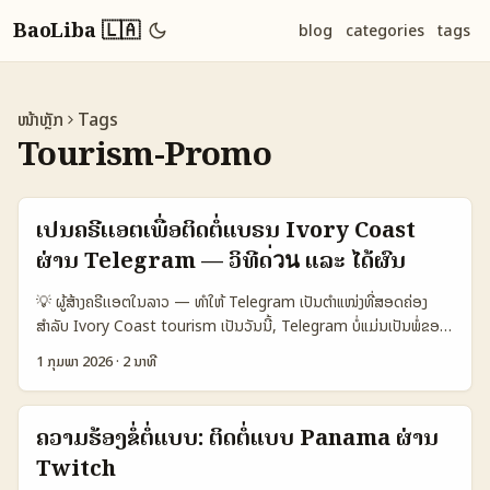
BaoLiba 🇱🇦
blog
categories
tags
ໜ້າຫຼັກ
Tags
Tourism-Promo
ເປັນຄຣີເເອຕເພື່ອຕິດຕໍ່ແບຣນ Ivory Coast
ຜ່ານ Telegram — ວິທີດ่วน ແລະ ໄດ້ຜົນ
💡 ຜູ້ສ້າງຄຣີເເອຕໃນລາວ — ທຳໃຫ້ Telegram ເປັນຕຳແໜ່ງທີ່ສອດຄ່ອງ
ສຳລັບ Ivory Coast tourism ເປັນວັນນີ້, Telegram ບໍ່ແມ່ນເປັນພໍ່ຂອງ
ແນວການຕິດຕໍ່ແບຣນທົ່ວໄປທີ່ສູງສຸດ — ແຕ່ມັນເປັນແນວທີ່ປອດໄພ, ຈັດກຸ່ມ
1 ກຸມພາ 2026
·
2 ນາທີ
ແລະມີ bot tools ທີ່ຊ່ວຍໃຫ້ຈັດການການຕິດຕໍ່ລວມເຖິງສັງຄົມແບບທົ່ວໄປ
ຂອງ Ivory Coast. ຖ້າຈະຮ່ວມມືກັບ tourism boards ແລະບໍລິສັດໃນ
ປະເທດນັ້ນ ທ່ານຕ້ອງຮູ້ວ່າຕ້ອງປ່ອຍແນວໃດ, ສະແດງຜະລິດຕະພັນທີ່ຊັດເຈນ,
ຄວາມຮ້ອງຂໍ່ຕໍ່ແບບ: ຕິດຕໍ່ແບບ Panama ຜ່ານ
ແລະສ້າງການນິຍາມຜົນຕໍ່ການທ່ຽວ (ROI) ທີ່ບໍ່ແມ່ນເປັນແຕ່ຕົວເລກ. ສະຫຼຸບ
Twitch
ສັ້ນ: ການຮ່ວມມືທີ່ສຳເລັດໃນ 2025 ເຊັ່ນ Ireland Tourism Board ທີ່ໃຊ້