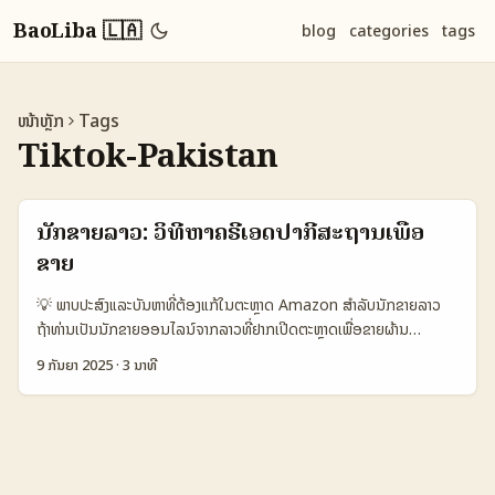
BaoLiba 🇱🇦
blog
categories
tags
ໜ້າຫຼັກ
Tags
Tiktok-Pakistan
ນັກຂາຍລາວ: ວິທີຫາຄຣີເອດປາກີສະຖານເພື່ອ
ຂາຍ
💡 ພາບປະສົງແລະບັນຫາທີ່ຕ້ອງແກ້ໃນຕະຫຼາດ Amazon ສຳລັບນັກຂາຍລາວ
ຖ້າທ່ານເປັນນັກຂາຍອອນໄລນ໌ຈາກລາວທີ່ຢາກເປີດຕະຫຼາດເພື່ອຂາຍຜ້ານ
Amazon, ການຮ່ວມງານກັບຄຣີເອດຈາກປາກີສະຖານອາດເປັນກຸ່ມປະໂຫຍດ
9 ກັນຍາ 2025
·
3 ນາທີ
ຫຼາຍ — ຕັ້ງແຕ່ການສ່ວນຫຼັກຂອງການສະແດງສິນຄ້າ ຈົນເຖິງການຂາຍຈິງ. ແຕ່ບໍ່
ແມ່ນທຸກໆຄຣີເອດຈະເໝາະ — ຕ້ອງຮູ້ວ່າການນຳໃຊ້ພວກເຂົາເພື່ອການຂາຍ
Amazon ຈະຕ້ອງເຮັດແນວໃດ. ທີ່ນ່າສົນໃຈແມ່ນຕົວເລກດີບິງຈາກ
Reference Content: ມີ TikTok creators ປະມານ 500.000 ຄົນໃນ
ປາກີສະຖານ, ແລະປະຊາກອນຜູ້ໃຊ້ Facebook ≈ 50.000.000, YouTube