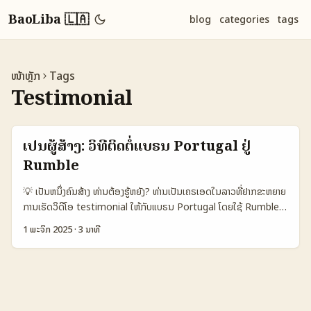
BaoLiba 🇱🇦
blog
categories
tags
ໜ້າຫຼັກ
Tags
Testimonial
ເປັນຜູ້ສ້າງ: ວິທີຕິດຕໍ່ແບຣນ Portugal ຢູ່
Rumble
💡 ເປັນຫນຶ່ງຄົນສ້າງ ທ່ານຕ້ອງຮູ້ຫຍັງ? ທ່ານເປັນເຄຣເອດໃນລາວທີ່ຢາກຂະຫຍາຍ
ການເຮັດວິດີໂອ testimonial ໃຫ້ກັບແບຣນ Portugal ໂດຍໃຊ້ Rumble
ແບບຈາກສະຕານະການຕົວຈິງ — ບໍ່ແມ່ນແຕ່ການສົນໃຈທາງການຕາງປະເທດ, ແຕ່
1 ພະຈິກ 2025
·
3 ນາທີ
ແນວທາງການຕິດຕໍ່, ການນຳໃຊ້ແລະການສ້າງຜົນກວດເຫັນໄດ້ຈິງໆ. ຕອນນີ້
Rumble ກຳລັງພັດທະນາລະບົບ AI ແລະການຄົ້ນຫາອັດຕະໂນມັດ — ນີ້ມາຈາກ
ຂ່າວກ່ຽວກັບ Perplexity AI ທີ່ຖືກຮ່ວມງານກັບ Rumble (ອ້າງຕາມ
reference) — ສ່ວນນີ້ແມ່ນສິ່ງທີ່ຈະຊ່ວຍໃຫ້ວິດີໂອ testimonial ຂອງທ່ານ
ໄດ້ຮັບການແນະນຳສູງຂຶ້ນ, ແຕ່ກໍມີຄວາມສັງໄສຂອງແບຣນທີ່ກ່ຽວຂ້ອງເຖິງ