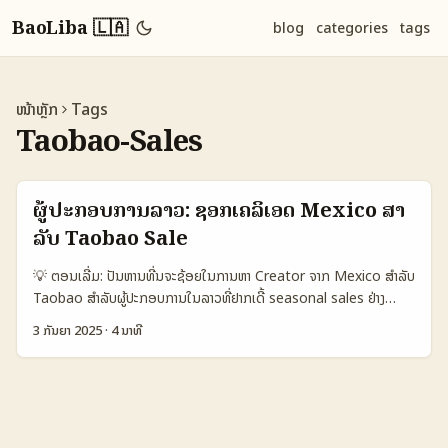
BaoLiba 🇱🇦
blog
categories
tags
ໜ້າຫຼັກ
Tags
Taobao-Sales
ຜູ້ປະກອບການລາວ: ຊອກເຄລິເອດ Mexico ສໍາ
ລັບ Taobao Sale
💡 ຕອນເລີ່ມ: ປັນຫານທີ່ນຈະຊ້ອຍໃນການຫາ Creator ຈາກ Mexico ສຳລັບ
Taobao ສຳລັບຜູ້ປະກອບການໃນລາວທີ່ຢາກເດີ້ seasonal sales ຢ່າງ
Taobao, ຄຳຖາມທີ່ຈະເກີດຄື: “ຕ້ອງຫາ creator ແນວໃດ? ຈະເຊື່ອມຕໍ່ກັບ
3 ກັນຍາ 2025
·
4 ນາທີ
Audience ທີ່ເປັນ Mexican ແລະເຮັດໃຫ້ການສື່ສານຈັດສົ່ງຜົນລັບດີ?” ບໍ່ມີ
ຄຳຕອບເດັ່ນດຽວ — ທັງໝົດຂຶ້ນກັບແປງປະເພດສິນຄ້າ, seasonality, ແລະ
ພະລັງຂອງແພດແຕ່ລະທີ່. ໃນປີ 2025 ອະນາຄົດອີ‑ຄອມເມີດຍັງເບິ່ງເຕີບໂຕ —
Alibaba ຖືກລາຍງານວ່າກະສິ່ງ AI ເຮັດໃຫ້ພວກເຂົາມີຜົນກະທົບກັບອີ‑ຄໍເມີດ
ແລະການຂາຍ (ແອ່ງໂຕ້ໃນ Fortune ແລະ ThaiRath) — ທ່ານສາມາດນຳ