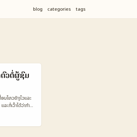
blog
categories
tags
ຕໍ່ຜູ້ຊົມ
ເຄື່ອນໄຫວຢ່າງໄວແລະ
ກໍ່ເວົ້າໄດ້ວ່າກຳລັງ
່ວມງານກັບແບຣນຕ່າງ
 Douyin ແມ່ນເປັນ
ນນີ້ຕ້ອງການຄວາມ
uyin ລະຫວ່າງລາວ