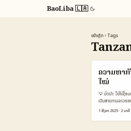
BaoLiba 🇱🇦
ໜ້າຫຼັກ
Tags
Tanzan
ຄວາມຫາກັບ
ໃໝ່
💡 ບົດນຳ: ວິທີເຊື່
ເປັນສາຍການລາວຮອບໃນ
ຂະຫຍາຍການຕະຫຼາດຂອ
1 ສິງຫາ 2025
·
2 ນາທີ
ປະເທດເພື່ອເພີ່ມການ
ທາງເລືອກທີ່ສົມຄວນ
ເຂົ້າໃຈຢ່າງແທ້ຈິງ