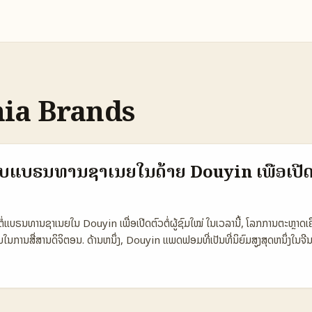
ia Brands
ແບຣນທານຊາເນຍໃນດ້າຍ Douyin ເພື່ອເປີດຕົວ
ອມຕໍ່ແບຣນທານຊາເນຍໃນ Douyin ເພື່ອເປີດຕົວຕໍ່ຜູ້ຊົມໃໝ່ ໃນເວລານີ້, ໂລກການຕະຫຼາດ
ການສື່ສານດິຈິຕອນ. ດ້ານຫນຶ່ງ, Douyin ແພດຟອມທີ່ເປັນທີ່ນິຍົມສູງສຸດຫນຶ່ງໃນຈີນ ແລະ
ງຕົນໃນຕ່າງປະເທດ. ທ່ານຜູ້ສ້າງເນື້ອຫາ ແລະຜູ້ໃຊ້ໂຊເຊຍມາກມາຍກໍກຳລັງສົນໃຈການຮ
ເຂົ້າເຖິງຜູ້ຊົມໃໝ່. ສຳລັບຜູ້ສ້າງເນື້ອຫາໃນລາວ, ການຮ່ວມງານກັບແບຣນທານຊາເນຍຜ່ານ
ເພື່ອຂະຫຍາຍການຮູ້ຈັກ ແລະສ້າງຄວາມເຊື່ອມໂຍງກັບຕະຫຼາດຕ່າງປະເທດ. ແຕ່ການຮ່ວມງາ
ໃນພາສາ, ວັດທະນະທຳ, ແລະພື້ນທີ່ຂອງທານຊາເນຍ. 📊 ຕາຕະລາງການພົບເຫັນການໃຊ້ Do