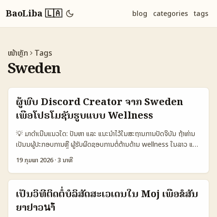
BaoLiba 🇱🇦
blog
categories
tags
ໜ້າຫຼັກ
Tags
Sweden
ຜູ້ພົບ Discord Creator ຈາກ Sweden
ເພື່ອໂປຣໂມຊັນຮູບແບບ Wellness
💡 ມາດຳເນີນແນວໃດ: ປັນຫາ ແລະ ແນະນໍາໄວ້ໃນສະຖານການປັດຈິບັນ ຖ້າທ່ານ
ເປັນນຜູ້ປະກອບການຫຼື ຜູ້ຮັບຜິດຊອບການຕໍ່ຕ້ານດ້ານ wellness ໃນລາວ ແລະ
ຕ້ອງການຂະຫຍາຍກອງກຸ່ມລຶກກັບຄຸນຄ່າຂອງຄຸນ, Discord ແມ່ນສະຖານທີ່
19 ກຸມພາ 2026
·
3 ນາທີ
ສຳລັບການສ້າງ community ແບບລຶກຫຼັກ — ແຕ່ການຄົ້ນ “Sweden
Discord creators” ເພື່ອໂປຣໂມຊັນ wellness ມີຈຸດທົດສອບຫຼາຍ: ຈະຫາ
ໃນແນວໃດ, ວິທີຕິດຕໍ່ແບບໃດ, ແລະຈະປ່ຽນກອງກຸ່ມຈາກ activity ເປັນ
ເປັນວິທີຕິດຕໍ່ບໍລິສັດສະເວເດນໃນ Moj ເພື່ອຂໍສັນ
adoption ຢ່າງໃດ. ບໍ່ຕ້ອງກັງວົນ — ບົດຄວາມນີ້ຈະແນະນໍາແບບເປັນຂັ້ນຕອນ,
ຍາຢາວนຳ້
ຈາກການຄົ້ນຫາ creator ຈັກສິບ ການຄວາມກ້າວໜ້າທີ່ຄວນວັດ, ການອອກ