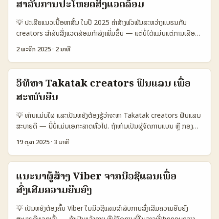
ສໍາລັບການປະໂຫຍດສິ່ງແວດລ້ອມ
ກຳຫນົດ brand around materials ແລະ direct‑to‑consumer
experience ພວກເຮົາສາມາດເອົາບທສຶບຜົນນັ້ນມາໃຊ້: clear mission +
💡 ປະເລີຍແນວເນື້ອຫາສັ້ນ ໃນປີ 2025 ຄ່າສ້າງພົວພັນລະຫວ່າງແບຣນກັບ
platform fit = global reach. ສຳລັບທ່ານຈາກລາວ, ການຫາ Argentina
creators ສຳລັບສິ່ງແວດລ້ອມກຳລັງເພີ່ມຂຶ້ນ — ແຕ່ບໍ່ໄດ້ແມ່ນແຕ່ການເລືອກ
eBay creators ທີ່ຈະເປັນ partners ໃນ campaign ຍືນຍົງແມ່ນຕ້ອງມີ
ສີຫຼືຂອງຜູ້ມີອິດທິພົນ. ສໍາລັບນັກປະກອບການໃນລາວທີ່ຕ້ອງການຄົ້ນ
3 ຂໍ້ເບື້ອງຕົ້ນ: audience fit, listing behaviour ແລະ real
2 ພະຈິກ 2025
·
2 ນາທີ
ShareChat creators ຈາກ Sweden ເພື່ອລົງສືບການ campaign ທີ່ນຳ
sustainability signals. ...
ເນື້ອຫາ sustainability — ບັນຫາຄືວ່າເຈົ້າຈະຫາແລະວິໄນຈາກໃສ່ແນວໃດເພື່ອ
ເປັນພໍ່ໃຈສາມາດທ້າທາຍຄົນແລະປ່ຽນພຶດຕິກຳໄດ້. ບອກກັນອີກນ້ອຍ:
ວິທີຫາ Takatak creators ຟິນແລນ ເພື່ອ
campaign ที่ໃຫ້ຮູບແບບທີ່ແທ້ຈິງກວ່າຄຳສັ້ນ ແລະການສ້າງຄວາມເຊື່ອມຕໍ່ທີ່
ສະໜັບຍືນ
ອົບອຸ່ນ — ນີ້ແມ່ນເນື້ອຫາຈຳເປັນ. ຕົວຢ່າງຈາກ Reference Content
ກ່າວເຖິງການປະກອບຂອງ Snapchat ໃນ Copenhagen — ການນຳ
💡 ທ່ານແມ່ນໃຜ ແລະເປັນຫຍັງຕ້ອງຮູ້ວ່າຈະຫາ Takatak creators ຟິນແລນ
Snaps ຈາກຜູ້ໃຊ້ພາຍໃນໄປສະແດງໃນສາຍອາກາດຄືນສະແດງຄວາມຈິງ ແລະສື່
ສະບາຍດີ — ນີ້ບໍ່ແມ່ນເອກະລາດທົ່ວໄປ. ຖ້າທ່ານເປັນຜູ້ຈັດການແບນ ຫຼື ກອງ
ສານທີ່ເອົາໃຈຜູ້ຄົນ — ຟັງມິນີງນີ້ເປັນ reference ເຝິກໃຫ້ແບຣນຂອງເຮົາຢ້ຽມ
ທຸລະກິດໃນລາວ ທີ່ຢາກຮອດກັບການຕໍ່ຕ້ານການເສຍສິ່ງສົດແລະຮັບປະກັນ
ຊົມ creator-led content ໃນ Sweden (Reference Content). 📊
19 ຕຸລາ 2025
·
3 ນາທີ
ຄຸນນະພາບຊຸມຊົນ — ການເລືອກ creator ຈາກ ຟິນແລນ (Finland) ໃນ
ຕາຕະລາງ Snapshot ຂໍ້ມູນ 🧩 Metric Option A Option B Option
Takatak ແມ່ນເລືອກທີ່ມີສ່ວນຜົນດີ: ຄຸນຄ່າການສຶກສາສິ່ງແວດລ້ອມ, ການນໍາ
C 👥 Monthly Active 1.200.000 800.000 1.000.000 📈
ໃຊ້ເຄື່ອງມືທີ່ຍືນຍົງ, ແລະການຮ່ວມມືທີ່ຊັດເຈນ. ບົດຄວາມນີ້ສະເປັນນໍາທາງຕອນ
Conversion 12% 8% 9% 💬 Avg Engagement 6.2% 3.8%
ແນະນຳຜູ້ສ້າງ Viber ຈາກນີວຊີແລນເພື່ອ
ດ້ານວິທີຄົ້ນຫາ, ຕິດຕໍ່, ແລະອອກແບບ campaign ທີ່ creator-led ທົ່ວໄປ
4.5% 💰 Avg CPM (USD) 8.50 5.20 4.40 ♻️ Sustainability Fit
ສົ່ງເສີມຄວາມຍືນຍົງ
ໄດ້ເປັນທີ່ເຂົ້າໃຈ. ໃນຕອນນີ້ ມີແນວໜ້າທີ່ຕ້ອງຮັບມື: - ການຄົ້ນຫາຂໍ້ມູນ
High Medium Medium-High ຕາຕະລາງນີ້ສະແດງການປຽບທຽບໃນແບບ
creator ໃນ Takatak ແລະ cross-platform scouting. - ການປັບ
Option A/B/C ທີ່ຈະເປັນເພື່ອລະບຸເລືອກທີ່ເໝາະສົມ: Option A ມີ
💡 ເປັນຫຍັງຕ້ອງຄົ້ນ Viber ໃນນີວຊີແລນສຳລັບການສົ່ງເສີມຄວາມຍືນຍົງ
ການຕິດຕໍ່ແບບມີປະສິດທິພາບ ເພື່ອສ້າງແນວຄິດ sustainability-led
engagement ສູງແລະສິ່ງແວດລ້ອມດີສໍາລັບການປະກອບ campaign, ແຕ່
ສະບາຍດີພວກເຈົ້າ — ຖ້າເປັນແຈ້ງຂາຍ ຫຼືຜູ້ຈັດການຍີ່ໃນລາວທີ່ຢາກຂອບຂວາງ