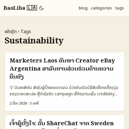
BaoLiba 🇱🇦
blog
categories
tags
ໜ້າຫຼັກ
Tags
Sustainability
Marketers Laos ຄົນຫາ Creator eBay
Argentina ສຳລັບການສ່ວນຮ່ວມດ້ານຄວາມ
ຍືນຍົງ
💡 ປັນຫາສຳຄັນ ສຳຊັບຜູ້ເປົ້າໝາຍຈາກລາວ ບໍ່ວ່າທ່ານເປັນບໍລິສັດທີ່ຂາຍເຄື່ອງນຸ່ມ
ຂອງປະເທດສະເລ່ຍ ຫຼືກຳລັງເຮັດ campaign ທີ່ຕ້ອງການເພີ່ມ credibility
ດ້ວຍ sustainability — finding the right Argentina creators
2 ມີນາ 2026
·
3 ນາທີ
who use eBay ແມ່ນ challenge ໜຶ່ງ. ສັງລວນ creators ທີ່ເປັນ
seller‑first, ມີ listings ອອນ eBay, ແຕ່ບໍ່ໄດ້ຢ່າງຊັດເຈນໃນ social bio
ຫຼືບໍ່ລຽງຫຼາຍເຖິງ sustainability messaging — ນີ້ແມ່ນຈຸດເລີ່ມຕົ້ນທີ່ຈະ
ເຈົ້າຜູ້ຕັ້ງໃຈ: ຄົ້ນ ShareChat ຈາກ Sweden
ຕ້ອງອ່ານຫຼາຍ. ຫຼັງຈາກສົມທົບຂໍ້ມູນຈາກ Allbirds (ເປັນໂຕຢ່າງທີ່ດີ) ທີ່ເຮັດການ