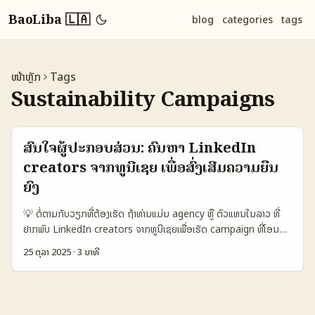
BaoLiba 🇱🇦
blog
categories
tags
ໜ້າຫຼັກ
Tags
Sustainability Campaigns
ສົນໃຈຜູ້ປະກອບສ່ວນ: ຄົ້ນຫາ LinkedIn
creators ຈາກທູນີເຊຍ ເພື່ອສົ່ງເສີມຄວາມຍືນ
ຍົງ
💡 ຕໍ່ຕາມກັບວຽກທີ່ຕ້ອງເຮັດ ຖ້າທ່ານແມ່ນ agency ຫຼື ຕົວແທນໃນລາວ ທີ່
ຢາກພົບ LinkedIn creators ຈາກທູນີເຊຍເພື່ອເຮັດ campaign ທີ່ໂອນ
ສະໄໝໃຫ້ການຍືນຍົງ (sustainability) — ບັນຫາແນວໃດ? ຄຳຄິດທົ່ວໄປມັກ
25 ຕຸລາ 2025
·
3 ນາທີ
ເປັນ: ຈະຄົ້ນເຮັດໃດ, ເປັນໃຜ, ແລະຢ່າງໃດເພື່ອຮັບປະກັນວ່າວ່ານໍາຄຳຂອງທ່ານໄປ
ພຽງພໍ. ບັນທຸກນີ້ມີເນື້ອໃນຈາກການສັງເກດອອນໄລນ໌ ແລະຂໍ້ແນະນໍາຕາມແນວ
ຂ່າວ — ຢ່າງເຊັ່ນກ່ອນທີ່ຈະກ່າວຖືກພົບກ່ອນ ມີສະເຫຼີມໃຫ້ເກີດ viral
moments ແບບຮ່ວມດ້ວຍ Traveltomtom ຫຼື Drew Binsky ແລະຜູ້