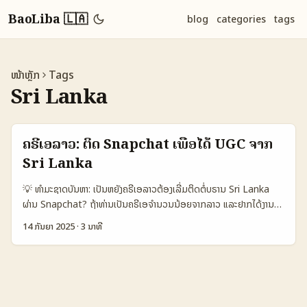
BaoLiba 🇱🇦
blog
categories
tags
ໜ້າຫຼັກ
Tags
Sri Lanka
ຄຣີເອລາວ: ຕິດ Snapchat ເພື່ອໄດ້ UGC ຈາກ
Sri Lanka
💡 ທຳມະຊາດບັນຫາ: ເປັນຫຍັງຄຣີເອລາວຕ້ອງເລີ່ມຕິດຕໍ່ບຣານ Sri Lanka
ຜ່ານ Snapchat? ຖ້າທ່ານເປັນຄຣີເອຈໍານວນນ້ອຍຈາກລາວ ແລະຢາກໄດ້ງານ
UGC ຈາກບຣານຕ່າງປະເທດ — Sri Lanka ອາດຈະບໍ່ແມ່ນແຫຼ່ງງານທີ່ທຸກຄົນ
14 ກັນຍາ 2025
·
3 ນາທີ
ຄິດເຖິງ. ແຕ່ມີການປ່ອຍສັ່ງແບບດຽວ: ບຣານໃນພາກສ່ວນຕ່າງໆກຳລັງຄົ້ນຫາຄ່າ
UGC ແບບເປັນທ່ານເພື່ອເພີ່ມສະເຫຼີມເຊື່ອມຕໍ່ກັບລູກຄ້າໃນຫຼາຍຕົວຢ່າງ (ดูເຊັ່ນ
ການເຊີນອິນເຟັຊໂນເຕີເອັນເຕີສຳລັບ Singapore ທີ່ມີການເຊີນ influencer
ຈາກ India ຕາມ Reference Content) — ສະເຫຼີມວ່າການເຮັດ UGC ບໍ່
ຕ້ອງເປັນງານໃຫຍ່: ອາດເປັນວິດີໂອສັ້ນ, Snap ທີ່ເປັນອະທິບາຍສັນຍາລັກ, ຫຼື