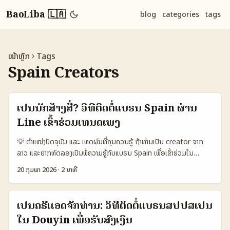
BaoLiba 🇱🇦
blog
categories
tags
ໜ້າຫຼັກ
Tags
Spain Creators
ເປັນນັກສ້າງສື່? ວິທີຕິດຕໍ່ແບຣນ Spain ຜ່ານ
Line ເຂົ້າຮ່ວມເທນດເພງ
💡 ຕຳແໜ່ງປັດຈຸບັນ ແລະ ເຫດຜົນທີ່ຄຸນຄວນຮູ້ ຖ້າທ່ານເປັນ creator ຈາກ
ລາວ ແລະຢາກທົດລອງເປັນພໍ່ຄວາມຮູ້ກັບແບຣນ Spain ເພື່ອເຂົ້າຮ່ວມໃນ
music trend collaborations, ບໍ່ພຽງແຕ່ຕ້ອງຮູ້ວ່າຈະຕິດຕໍ່ແນວໃດ —
20 ກຸມພາ 2026
·
2 ນາທີ
ຕ້ອງຮູ້ວ່າແບຣນເລີ່ມຂັ້ນໃນດ້ານໃດ (product, lifestyle, tech), ແລະວ່າຜົນ
ໄດ້ຮັບຈາກການຮ່ວມມືແນວໃດ. ຕອນນີ້ທຸລະກິດດິຈິຕອລແລະອຸດສາຫະກຳນັກ
ເພງເປັນການເຄັ່ງສູງ: ການຢືນຢັນທິດທາງດິຈິຕອລ, ການຫນຸ່ງເນື້ອຫາແບບ
ເປັນຄຣີເເອດຈັກທ່ານ: ວິທີຕິດຕໍ່ແບຣນສປປສເປນ
short-form, ແລະການຮ່ວມມືກັບ nano-influencers ເປັນທີ່ນິຍົມ.
ໃນ Douyin ເພື່ອຮັບສົງເງິນ
ຕົວຢ່າງຈຶ່ງເຫັນທັງຫມົດ: ການຮ່ວມມືທີ່ມີຄວາມປອດໄພແລະສົນໃຈຈາກກຸ່ມເຝົ້າຟັງ