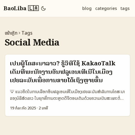
BaoLiba 🇱🇦
blog
categories
tags
ໜ້າຫຼັກ
Tags
Social Media
ເປັນຜູ້ໂຄສະນາລາວ? ຮູ້ວິທີໃຊ້ KakaoTalk
ເຕັມທີ່ພະນັກງານອິນຟລູເອນເທີເນີໃນເມືອງ
ເຢຍລະມັນເພື່ອການຂາຍໄດ້ເຖິງຫຼາຍຂຶ້ນ
💡 ແນວຄິດໃນການເລືອກອິນຟລູເອນເທີໃນເມືອງເຢຍລະມັນສໍາລັບການໂຄສະນາ
ຂອງບໍລິສັດລາວ ໃນຍຸກທີ່ການຕະຫຼາດດິຈິຕອນເຕັມດ້ວຍຄວາມເປັນສະເພາະຕໍ່
ພື້ນທີ່ທ້ອງຖິ່ນ, ບໍລິສັດຈາກລາວທີ່ສົນໃຈໃນການເຂົ້າຕະຫຼາດຢູ່ເຢຍລະມັນ ຈຳເປັນ
19 ກໍລະກົດ 2025
·
2 ນາທີ
ຕ້ອງຮູ້ວ່າຈະເລືອກອິນຟລູເອນເທີຢ່າງໃດໃຫ້ຖືກຈຸດຈະເລີ່ມຕົ້ນຊຸດເປົ້າໝາຍເມືອງ
ເຢຍລະມັນ ແລະມີຜົນກະທົບສູງຕໍ່ການໂຄສະນາຂອງບໍລິສັດໃນຕະຫຼາດນັ້ນ.
KakaoTalk ແມ່ນແອັບພິເຄຊັນສື່ສານທີ່ຖືກນິຍົມຢ່າງຫຼາຍໃນເຢຍລະມັນ ແລະ
ສາມາດເຊື່ອມຕໍ່ຜູ້ໃຊ້ຈາກເມືອງເປົ້າໝາຍໄດ້ຢ່າງງ່າຍດາຍ. ນອກຈາກນັ້ນ, ການ