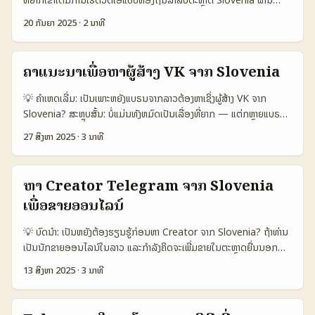
ຄົ້ນຫາ, ແລະການປະເມີນຜົນ. - ການນໍາ Travel Ads ແດ່ວໃດໄປປະສົງກັບ
ເຮັດໃຫ້ເຫັນ ROI ທີ່ຕ້ອງການການຄົບຄຸມດີ. ...
Disney Plus ຫຼື ບໍລິສັດທີ່ກ່ຽວຂ້ອງ — ບັນຫາຫນຶ່ງຄື ວິທີຕິດຕໍ່ຄົນທີ່ຖືກຕ້ອງ
influencer-driven UGC. - ລາຍການແນະນຳຕົວຢ່າງ, KPI ແລະແຜນງານທີ່
20 ກັນຍາ 2025
·
2 ນາທີ
ທີ່ສຸດທີ່ຈະເປັນພາກສ່ວນຂອງ eco-system ຂອງ streaming. ເບິ່ງຈາກ
ເຮັດໄດ້ທຸກຂະໜາດ. 📊 ຕາຕະລາງຂໍ້ມູນສັງລວນ (ປຽບທຽບ Option A/B/C)
ການເຄົາລົບໃນອຸດສາຫະກຳ, ສື່ເນັດຮູບແບບເປັນ mecha­naອກຳລັງປ່ຽນແປງ
🧩 Metric Option A Option B Option C 👥 Monthly Active
(mntd_fr ບັນທຶກໄວ້ວ່າ TV ເປັນຈຸດຫນຶ່ງທີ່ຍັງຄົງສຳຄັນ ແລະການນຳດຽວທີ່ດີ
1.200.000 800.000 1.000.000 📈 Conversion 12% 8% 9% 💬
ຄຳແນະນໍາເພື່ອຫາຜູ້ສ້າງ VK ຈາກ Slovenia
ເຮັດໃຫ້ການຕະຫຼາດສີ່ງວິດີໂອເຄື່ອງກັນ). ນັກເຮັດເນື້ອຫາຕ້ອງຮູ້ວ່າ brand ທີ່
Avg Engagement 6.5% 4.2% 5.0% 💰 Avg CPM €8 €12 €10
ເປັນສ່ວນສຳຄັນຂອງ Disney Plus ໃນ Slovenia ມີເນື້ອຫາປະເພດໃດ, ການ
🎯 Best For ການຈອງເດີ້ນທາງ ແຄຣເມີທ໌ຂາຍສິ່ງຂອງ ສິນຄ້າ seasonal
💡 ຄຳເຫດເລີ່ມ: ເປັນເພາະຫຍັງແບຣນຈາກລາວຕ້ອງຫາເຊິ່ງຜູ້ສ້າງ VK ຈາກ
ເຂົ້າເຖິງຜູ້ຕິດຕໍ່ແບບທີ່ເຫັນຄ່າ, ແລະການແກ້ໄຂ IP/ກົດໝາຍເພື່ອຮ່ວມງານ. 📊
ທົ່ວໄປ ຕາຕະລາງນີ້ສະແດງການປຽບທຽບລະຫວ່າງທາງເລືອກສໍາລັບການເປັນການ
Slovenia? ສະຫຼຸບສັ້ນ: ບໍ່ແມ່ນທັງຫມົດເປັນເລື່ອງທີ່ຍາກ — ແຕ່ກຫຼາຍແບຣນ
ຕາຕະລາງ Data Snapshot: ການເລືອກແບບການຕິດຕໍ່ (Countries
ໂຄສະນາ influencer-driven: Option A ເຫັນວ່າມີ reach ແລະ
ທີ່ຈະເຮັດໃຫ້ຄວາມຄິດເຫັນດີຂຶ້ນໃນຕະຫຼາດ Slovenia ໂດຍຜ່ານ VK ຕ້ອງຮັບ
27 ສິງຫາ 2025
·
3 ນາທີ
comparison) 🧩 Metric Direct Brand Outreach Local
engagement ດີສຸດ (ເຫັນຜົນດີສຳລັບ travel), ໃນຂະນະທີ່ Option B
ທັບກັບຄຸນລັກສະນະທ່ານຜູ້ຊາຍແລະຜູ້ຍິງທີ່ເປັນກຸ່ມເຉື່ອງ, ການເລືອກເນື້ອຫາ
Distributor / PR Platform Partnership (Disney Plus) 👥
ເຫັນ CPM ສູງແຕ່ອາດເຮັດໃຫ້ສົມຄຸນກັບຜະລິດຕະພັນ niche. ຂໍ້ສະເຫຼີມ: ການ
ແບບທີ່ຮອງຮັບກັບຂໍ້ຫມາຍຂອງຕົວແທນແລະການຕິດຕໍ່ທີ່ມີຈິງຈັງເປັນສິ່ງສຳຄັນ.
Monthly Active 50 30 5 📈 Conversion 22% 14% 35% ⏱️
ປະກອບ Travel Ads ຂອງ TikTok ສາມາດຊ່ວຍລຸດຄ່າ CPM ແລະເພີ່ມ
ຫຼັກຈິງທີ່ຜູ້ປະກອບການຕ້ອງຮູ້: - ປັດໃຈສະຖິດທີ່ມາຈາກ ВКонтакте: ຕາມ
ຫາ Creator Telegram ຈາກ Slovenia
Time to Close 2–8 ອາທິດ 4–12 ອາທິດ 1–6 ເດືອນ 💰 Avg
conversion ເມື່ອນຳມາຮ່ວມກັບ UGC ຂອງ creator.* ...
ຂ່າວ, ຜູ້ສ້າງໃນບໍລິການ VK AdBlogger ມີການທຳສຳລັບການແບ່ງປັນການ
Budget Needed €500–2.000 €1.000–5.000 €5.000+ 🎯
ເພື່ອຂາຍອອນໄລນ໌
ລົງທຶນ — ຕາມ press release ຂອງ ВКонтакте, ໃນ Q2 ຂອງ 2025
Control over Message High Medium Low-to-Medium
ຜູ້ສ້າງທຳສິນຄ້າກັບແບຣນສຳເລັດການສັນຍາຫຼາຍຂຶ້ນ 2 ຄັ້ງ ເມື່ອເກັບກັນກັບ Q1,
ຕາຕະລາງສະແດງວ່າວິທີ Direct Outreach ເຫັນຜົນໄດ້ໄວ້ແລະຄຸນນະພາບ
💡 ບົດນໍາ: ເປັນຫຍັງຕ້ອງຮຽນຮູ້ກ່ອນຫາ Creator ຈາກ Slovenia? ຖ້າທ່ານ
ແລະຈັກກ່ອນມື້ເຖິງມື້ມິຖຸນາຈັດການດ້ວຍ 700.000 ການຮ່ວມມືໃນທົ່ວແພກ
ການຄວບຄຸມເນື້ອຫາສູງ, ແຕ່ກໍຕ້ອງລົງທຶນແລະເສຍເວລາໃນການປັ້ນຄວາມເຊື່ອມ
ເປັນນັກຂາຍອອນໄລນ໌ໃນລາວ ແລະກຳລັງຄິດຈະເພີ່ມຂາຍໃນຕະຫຼາດຍື່ນນອກ
(ВКонтакте press service). - ທ່ານຈະເຊື່ອມຕໍ່ແນວໃດ: ນັກຕະຫຼາດ
ໂຍງ. ການເຮັດວຽກຜ່ານ local distributor ຫຼື PR ຊ່ວຍເພີ່ມຄວາມນ້ອຍ
ການເຊື່ອມຕໍ່ກັບ Telegram creators ຈາກ Slovenia ອາດເປັນທາງເລືອກ
ສ່ວນໃຫຍ່ນຳໃຊ້ລະບົບ marketplaces (ເຊັ່ນ VK AdBlogger), ກຸ່ມ
13 ສິງຫາ 2025
·
3 ນາທີ
ສະເພາະ ແລະຮັບມືກັບກົດໝາຍໃນທ້ອງຖິ່ນ, ສໍາລັບ Disney Plus
ທີ່ດີ — ແຕ່ມັນບໍ່ງ່າຍ. ບັນຫາໃນການຄົ້ນຫາຄື: ຜູ້ຂຽນສ່ວນໃຫຍ່ຢູ່ໃນຊ່ອງໃດ,
ທ່ອງທ່ຽວ, ແລະ agencies ທ່ານເຊື່ອມຕໍ່ດ່ວນ. - ຈຸດສຳຄັນແບບຜູ້ສ້າງ:
partnership ຕ້ອງມີງວດການຕື່ມທຶນແລະຄວາມພາຍໃນທີ່ຫຼາຍເພື່ອ Access
ຈຳນວນ follower ບໍ່ຊັດ, ການດູແລຂໍ້ມູນການຄ້າຂໍ້ຈຳກັດ, ແລະການວັດຜົນຈິງ
travel, fitness, ວັດທະນະທຳ — ດັ່ງ press release ທີ່ກ່າວ travel
IP ແລະ distribution. ...
ໃນຕະຫຼາດເປັນສ່ວນໜຶ່ງ. ບລັງສ່ວນທີ່ຍັງເປັນຄວາມໂຕ້ຕອບ: ສື່ສັງຄົມເປັນແນວ
ເພີ່ມຂຶ້ນ 2.4x ໃນພື້ນທີ່ກາຍເປັນເທີງອາຄານ ແລະ fitness ເປັນ 2x ຕາມແນວ