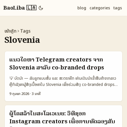
BaoLiba 🇱🇦
blog
categories
tags
ໜ້າຫຼັກ
Tags
Slovenia
ແນວໃດຫາ Telegram creators ຈາກ
Slovenia ສໍາລັບ co‑branded drops
💡 ບົດນໍາ — ລັບລູກແບບສັ້ນ ແລະ ສະຕຣາທີກ ທ່ານເປັນນຳເຂົ້າສິນຄ້າຈາກລາວ
ຫຼືກຳລັງຫາຜູ້ສ້າງເນື້ອຫາໃນ Slovenia ເພື່ອຮ່ວມສ້າງ co‑branded drops
ຜ່ານ Telegram? ดี — ບລັອກນີ້ມີກ່ອນຄວາມຈິງແລະກັບແນວທີ່ກະຈົບເປັນ
9 ກຸມພາ 2026
·
3 ນາທີ
ວິທີການທຳງານທີ່ຜູ້ຕະຫລາດໃນພາກພື້ນແບບການຂະຫນາດນ້ອຍຈໍາເປັນຕ້ອງຮູ້:
ທຳແນວໃດຈະຄົ້ນ, ແນວໃດຈະຕິດຕໍ່, ແລະວິທີທີ່ຈະຮ່ວມສ້າງສິນຄ້າໃຫ້ສຳເລັດ ໂດຍ
ບໍ່ເສຍເງິນອົດທົນຫຼາຍ. ໃນລະດັບປະຈຸບັນ Telegram ເປັນແພລດຟອມທີ່
ຜູ້ໂຄສລ້າໃນສະໂລເວເນຍ: ວິທີຊອກ
creators ຫຼາຍຄົນໃຊ້ສໍາລັບການສື່ສານກັບ community — ຈິງນັ້ນຈະເຮັດ
Instagram creators ເພື່ອການທົດລອງສັນ
ໃຫ້ເປັນເສັ້ນທີ່ດີສໍາລັບ co‑branded drops. ບັນຫາຫນຶ່ງແມ່ນວ່າ, ການຄົ້ນ