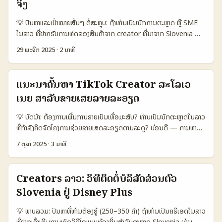
creators ຈາກ Slovenia ໃນ Telegram ບໍ່ແມ່ນເລື່ອງທີ່ຈະພົບງ່າຍຜ່ານ
ຈິງ
search ທົ່ວໄປ — ຕ້ອງຕົວຈິງ, ການເບິ່ງ metadata, ແລະການເຊື່ອມຕໍ່
💡 ປັນຫາແລະເປົ້າໝາຍສັ້ນໆ ຕໍ່ສະຫຼຸບ: ຖ້າທ່ານເປັນນັກການຕະຫຼາດ ຫຼື SME
offline ເພື່ອສ້າງຄວາມໄວ້ໃຈ. (ໃຫ້ຈຶ່ງຈຳ: Telegram ຖືກສ້າງໂດຍ Pavel
ໃນລາວ ທີ່ຢາກຮັບການທົດລອງສິນຄ້າຈາກ creator ທີ່ມາຈາກ Slovenia —
Durov ແລະມີທຸລະກິດການປອດໄພສູງ — ຂໍ້ນີ້ຈຶ່ງສາມາດນໍາໃຊ້ເພື່ອເຂົ້າໃຈຖານ
ບໍ່ຄືນງ່າຍ. ຂໍ້ທີ່ຈະເຮັດໃຫ້ຍາກແມ່ນ: ວິໄຈຕ່າງກັນຂອງພື້ນທີ່, ການພັດທະນາຄ່າ
ທີ່ຂອງ platform ຕາມຂ່າວທົ່ວໂລກ ຕາມຂ່າວອ້າງອີກໜຶ່ງ.) ອ້າງອີງ: ອະທິບາຍ
29 ພະຈິກ 2025
·
2 ນາທີ
ຊ້ອນຂໍ້ມູນ influencer, ແລະການວິເຄາະ authenticity ທີ່ບໍ່ສາມາດເພີ່ມພູມ
ສັ້ນກ່ອນໜ້ານີ້ມາຈາກເນື້ອຫາປະຈໍາ (reference content). ...
ດ້ວຍ ads ເທົ່ານັ້ນ. ບົດຄວາມນີ້ແມ່ນພາລະງານສິ່ງທີ່ຜມ່າຈາກການສັງເກດອອນ
ໄລນ໌, ການວິເຄາະຄວາມຄິດເຫມືອນຂອງຜູ້ໃຊ້, ແລະແນວເຮັດທີ່ມີຂໍ້ໃຫ້ທ່ານນຳໄປ
ແນະນຳຄົ້ນຫາ TikTok Creator ສະໂລເວ
ປະຕິບັດ — ບໍ່ແມ່ນລາຍຊື່ທົ່ວໄປເທົ່ານັ້ນ. ພ້ອມກັບຄຳແນະນຳນີ້ ແລະຕົວຢ່າງຈິງ
ເນຍ ສໍາລັບຂາຍເສຍລາຍລະອຽດ
ຈາກການຂໍ້ມູນຫຼາຍຢ່າງ (ລວມເຖິງ Meta AI translation feature ທີ່ອາດ
ຊ່ວຍຟາງການຂໍ້ຄວາມຂອງ creators ທີ່ບໍ່ເປັນພາສາຂອງທ່ານ) — ບໍ່ຢ່າງນ້ອຍ
💡 ບົດນໍາ: ຕ້ອງການເພີ່ມການຂາຍເປັນເທື່ອມະສົບ? ທ່ານເປັນນັກຕະຫຼາດໃນລາວ
ຈະຊ່ວຍເຮັດໃຫ້ການຄົ້ນເຫັນຜູ້ສ້າງຈິງຈັງຂຶ້ນ. 📊 ຕາຕະລາງຂໍ້ມູນ (ການເທົ່າກັບ
ທີ່ກຳລັງຄິດຈັດໂຄງການຊ່ວຍຂາຍເສດລະອຽດຕາມລະດູ? ບ່ອນດີ — ການຫາ
Platform) 🧩 Metric Instagram (SI🇸🇮) TikTok (SI🇸🇮)
TikTok creators ຈາກສະໂລເວເນຍ (Slovenia) ບໍ່ແມ່ນວຽກທີ່ຍາກເກີນ:
Facebook (SI🇸🇮) 👥 Monthly Active 450.000 600.000
7 ຕຸລາ 2025
·
3 ນາທີ
ຕ້ອງຮູ້ຕົວຈິງ, ກ່ອນໜ້າ, ແລະເອົາແຜນທີ່ຊັດເຈນ. ບົດນີ້ສະຫຼຸບຈາກການສຳຫຼວດ
380.000 📈 Avg Engagement 4.2% 6.5% 2.8% 💬 Avg
ອອນໄລນ ແລະແຫຼ່ງຂໍ້ມູນທີ່ກ່ອນໜ້າ (ລຸ້ນ “la reserva” ທີ່ພວກເຮົາໄດ້ອ້າງວ່າ
Review Credibility High Medium Medium-Low 💰 Avg Collab
TikTok ເປັນແຫຼ່ງແນະນຳການເດີນທາງ ແລະ Travel Ads ຊ່ວຍປັບອັດຕາການ
Cost / Post €120 €150 €90 🔍 Best Use Case Visual
Creators ລາວ: ວິທີຕິດຕໍ່ບໍລິສັດສ່ວນຕົວ
ຈອງ), ແລະຜະລິດເປັນແຜນງານເປັນຂັ້ນ — ສະເລີຍສຳລັບນັກຕະຫຼາດໃນລາວທີ່
product reviews Short viral demos Community posts &
Slovenia ຢູ່ Disney Plus
ຕ້ອງການເຂົ້າສະເຫຼີມກັບຕະຫຼາດຢູ່ສະໂລເວເນຍ. ສິ່ງທີ່ຈະເປັນຊັດເຈນໃນບົດຄວາມ
groups ຕາຕະລາງແບບງ່າຍນີ້ແສດງເຫັນວ່າ Instagram ໃນ Slovenia ຍັງ
ນີ້: - ການຄັດຄືນຜູ້ສ້າງສ່ວນເນື້ອຫາ TikTok ທີ່ເໝາະສຳລັບການຂາຍລະດູ
ເປັນທີ່ດີສໍາລັບການທົດລອງສິນຄ້າທີ່ຕ້ອງການໂພສຮູບພາບສູງແລະຄວາມເຊື່ອມ
💡 ພາບລວມ: ປັນຫາທີ່ທ່ານຕ້ອງຮູ້ (250–350 ຄໍາ) ຖ້າທ່ານເປັນຄຣີເອດໃນລາວ
(Christmas, summer, ski season). - ວິທີສອບຖາມ, ເຄື່ອງມືການ
ໂຍງ (reviews). TikTok ເຫັນ engagement ສູງແຕ່ຄ່າຈ່າຍສູງກ່ອນທີ່ຈະ
ທີ່ຢາກເຂົ້າເຕີມການເຮັດວິດີໂອແບບທ້ອງຖິ່ນສໍາລັບຕະຫຼາດ Slovenia ຜ່ານ