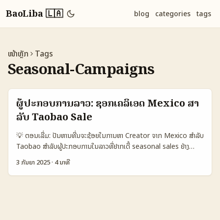
BaoLiba 🇱🇦
blog
categories
tags
ໜ້າຫຼັກ
Tags
Seasonal-Campaigns
ຜູ້ປະກອບການລາວ: ຊອກເຄລິເອດ Mexico ສໍາ
ລັບ Taobao Sale
💡 ຕອນເລີ່ມ: ປັນຫານທີ່ນຈະຊ້ອຍໃນການຫາ Creator ຈາກ Mexico ສຳລັບ
Taobao ສຳລັບຜູ້ປະກອບການໃນລາວທີ່ຢາກເດີ້ seasonal sales ຢ່າງ
Taobao, ຄຳຖາມທີ່ຈະເກີດຄື: “ຕ້ອງຫາ creator ແນວໃດ? ຈະເຊື່ອມຕໍ່ກັບ
3 ກັນຍາ 2025
·
4 ນາທີ
Audience ທີ່ເປັນ Mexican ແລະເຮັດໃຫ້ການສື່ສານຈັດສົ່ງຜົນລັບດີ?” ບໍ່ມີ
ຄຳຕອບເດັ່ນດຽວ — ທັງໝົດຂຶ້ນກັບແປງປະເພດສິນຄ້າ, seasonality, ແລະ
ພະລັງຂອງແພດແຕ່ລະທີ່. ໃນປີ 2025 ອະນາຄົດອີ‑ຄອມເມີດຍັງເບິ່ງເຕີບໂຕ —
Alibaba ຖືກລາຍງານວ່າກະສິ່ງ AI ເຮັດໃຫ້ພວກເຂົາມີຜົນກະທົບກັບອີ‑ຄໍເມີດ
ແລະການຂາຍ (ແອ່ງໂຕ້ໃນ Fortune ແລະ ThaiRath) — ທ່ານສາມາດນຳ