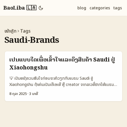
BaoLiba 🇱🇦
blog
categories
tags
ໜ້າຫຼັກ
Tags
Saudi-Brands
ເປັນແບບໃດເພື່ອເຂົ້າໃຈແລະດຶງສິນຄ້າ Saudi ຢູ່
Xiaohongshu
💡 ເປັນຫຍັງຄວນສົນໃຈກ່ອນຈະທໍາວຽກກັບແບຣນ Saudi ຢູ່
Xiaohongshu ຖ້າທ່ານເປັນເຄີເອເທີ ຫຼື creator ຈາກລາວທີ່ຢາກໃຫ້ແບຣນ
Saudi ສັນສຳພັນແລະນຳສະແດງປະໂຫຍດສິນຄ້າໃນ Xiaohongshu — ບັນ
8 ຕຸລາ 2025
·
3 ນາທີ
ຫາຫນຶ່ງທີ່ພົບບ່ອຍຄືການເຂົ້າໃຈພາສາ, ການນຳເນື້ອຫາໄປສູ່ຕະຫຼາດຈີນແລະການສື່
ສານທີ່ແທ້ຈິງແກ່ແບຣນ. ຕົວຢ່າງດີຊັດເຈນແມ່ນກ່ອນຫນ້າ: Manga
Productions ນຳແນວທາງການເນັ້ນ animation Saudi ເຂົ້າສູ່ຈີນຜ່ານການ
ຮ່ວມງານກັບ Bilibili — ນີ້ເປັນຮູບແບບທີ່ບອກວ່າຜົນສໍາເລັດມາດ້ວຍການປະຈຳ
ທີ່ມີ Local partner ແລະ adaptation (Manga Productions,