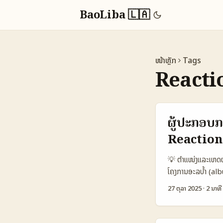
BaoLiba 🇱🇦
ໜ້າຫຼັກ
Tags
Reacti
ຜູ້ປະກອບ
Reaction
💡 ຕຳແໜ່ງແລະເຫດຜ
ໂຄງການອະລບ້ຳ (alb
ສຳລັບຕະຫຼາດໃນລາວ,
27 ຕຸລາ 2025
·
2 ນາທີ
ແລະການກວດສອບເນື້ອ
ປະຕິບັດເພື່ອຫາ Yo
(ເຊັ່ນ RPF ແລະ f