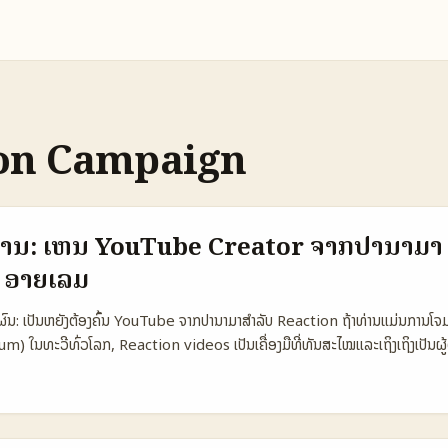
on Campaign
ການ: ເຫັນ YouTube Creator ຈາກປານາມາ 
 ອາຍເລັມ
ົນ: ເປັນຫຍັງຕ້ອງຄົ້ນ YouTube ຈາກປານາມາສຳລັບ Reaction ຖ້າທ່ານແມ່ນການໂ
um) ໃນທະວີທົ່ວໂລກ, Reaction videos ເປັນເຄື່ອງມືທີ່ທັນສະໄໝແລະເຖິງເຖິງເປັນຜ
 ການເລືອກຄຣິເເຕເຣ໊້ຈາກປະເທດນ້ອຍເຊັ່ນປານາມາ ອາດຈະເຮັດໃຫ້ຄົນເຫັນສາຍການເຂົ້າ
ຫາທີ່ກ່ອນໜ້າບໍ່ເຄີຍໄດ້ຮັບການສົ່ງອອກ. ບົດນີ້ຈະພາທ່ານຜ່ານຂັ້ນຕອນຈັດການ, ແນວ
uTube creators ຈາກປານາມາທີ່ເໝາະສົມກັບອາລບ້ຳທີ່ທ່ານມີ. ບັນທຸກນີ້ຂາດບໍ່ທັນ
andom culture ທີ່ອ້າງໃນ Reference Content ກ່ອນຫນ້າ) — ນັກວິໄນຍະເຕັກຕ່