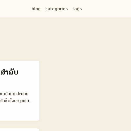
blog
categories
tags
ສໍາລັບ
ຈມມາກັບການປະກອບ
ູ້ຕັດສິນໃຈຂອງແຟນ.
ເຖິງແຟນເອກະລັກ
ທາງຄົ້ນແລະການ
ປະຫວັດເຫດອອນໄລນ໌
າງໆອາດມີຄວາມສົນໃຈ