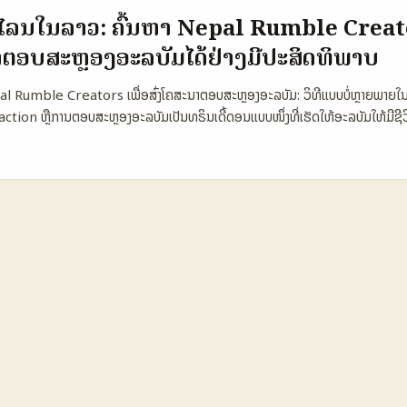
ີ່ສົ່ງຜົນຕໍ່ແຟນເຄົາ. ຈົ່ງເຂົ້າເຖິງກຸ່ມເຊັ່ນນີ້ ແລະລາຍງານການຕອບຮັບໃຈໃນທີ່ຈະສ້າງຄວາມ
ອອນໄລນໃນລາວ: ຄົ້ນຫາ Nepal Rumble Creato
apshot: ທາງເລືອກສຳລັບການຄົ້ນຫາ Creators 🧩 Metric Option A Optio
າຕອບສະຫຼອງອະລບັມໄດ້ຢ່າງມີປະສິດທິພາບ
 120.000 35.000 85.000 📈 Avg Views per Reaction 45.000 12.00
 6,2% 4,0% 5,1% 💰 Typical Fee (USD) 1.200 350 700 🕒 Turnarou
l Rumble Creators ເພື່ອສົ່ງໂຄສະນາຕອບສະຫຼອງອະລບັມ: ວິທີແບບບໍ່ຫຼາຍພາຍໃນ
ະທົບໃຫ້ເຫັນວ່າ Option A (ຄຣິເເຕເຣ໊້ຊະນິດມາດຕະຖານ) ມັກມີຄ່າເງິນສູງແຕ່ກັບຄວາມສາ
 reaction ຫຼືການຕອບສະຫຼອງອະລບັມເປັນທຣິນເດີ້ດອນແບບໜຶ່ງທີ່ເຮັດໃຫ້ອະລບັມໃຫ້ມີຊ
on B ແມ່ນ micro-influencers ທີ່ຄ່າຖືກແຕ່ອັດຕາ engagement ຕໍ່ຫນ້າຜູ້ຊົມ
້າໝາຍ. ຕໍ່ໄປນີ້ແມ່ນວິທີງ່າຍໆ ແລະການຄົ້ນຫາ Nepal Rumble creators ໃນລາວເພື່ອ
ບສໍາລັບການປະກອບງານທີ່ຕ້ອງການຄວາມສຸ່ມທັງໃນການເຂົ້າເຖິງແລະຄຸນນະພາບ. ...
s ທີ່ມີປະສິດທິພາບ. ການຄົ້ນຫາຜູ້ສ້າງຈາກ Nepal Rumble ທີ່ໃຫ້ reaction ຕໍ່
າຜູ້ສ້າງແບບໃດ ແລະທີ່ໃດມີຜົນການຕອບຮັບທີ່ດີສູງ. ສໍາລັບນັກປະກອບການລາວ, ການເຊື່ອມຕໍ່
ະ Rumble ແມ່ນກໍລະນີທີ່ຈຳເປັນເພື່ອຂຶ້ນກັບການສື່ອສານທີ່ດີ. ຢ່າງໃດກໍຕາມ, ການຫາ
ໃນກອງພາບລະດັບທົ່ວໄປ. ນັກປະກອບການສາມາດເລືອກຜູ້ສ້າງທີ່ເຫັນເນື້ອຫາແບບຫນ້າສົນ
ຂະຫຍາຍເນື້ອຫາໄດ້ດ້ວຍຄວາມຄິດຫຼາຍ. 📊 ຕາຕະລາງສະພາບຕົວຢ່າງຂອງ Creator ຕາ
 YouTube Rumble 👥 ຈຳນວນຜູ້ຕິດຕາມ (ລ້ານ) 1.200 900 650 📈 ອັດຕາກ
ໄດ້ຕໍ່ເດືອນ (ດອລລາ) 5.000 3.500 2.800 🛠️ Tools ສຳລັບຜູ້ສ້າງ ພາຍໃນແພລຕິ້
ົ້ນຫາ ສົ່ງຄວາມລະອຽດສູງ 🌍 ການເຂົ້າເຖິງຕາມປະເທດ ທົ່ວໂລກ ທົ່ວໂລກ ພາຍໃນບາງປະ
 ແມ່ນແພລຕິ້ມທີ່ມີຜູ້ຕິດຕາມຈຳນວນຫຼາຍສຸດ ແລະລາຍໄດ້ສູງສຸດຕໍ່ເດືອນ. ແຕ່ Rumbl
ບແບບລາຍລະອຽດສູງ ແລະກຳລັງເພີ່ມຂຶ້ນໃນບາງພາກພື້ນ. ການເລືອກແພລຕິ້ມທີ່ຖືກຕ້ອງຂຶ
ນະພາບຂອງ creator ທີ່ຈະເລືອກ. ...