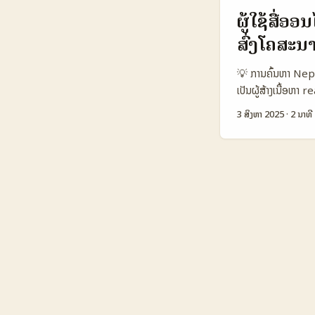
ສໍາລັບ reaction ແບບທ
ຜູ້ໃຊ້ສື່
ຕາຕະລາງ Data Sn
ສົ່ງໂຄສະນ
Monthly Active
Engagement Rate
💡 ການຄົ້ນຫາ Nepa
10 ມື້ ຕາຕະລາງນີ້ສ
ເປັນຜູ້ສ້າງເນື້ອຫາ
ຕະຫຼາດໄດ້ດີ. Opti
ນ່າສົນໃຈຂອງກຸ່ມເປົ
ເປັນກາລະສິດການປະສົ
3 ສິງຫາ 2025
·
2 ນາທີ
reaction campaign
ຕ້ອງຮູ້ຈັກເຂົ້າໃຈວ່
TikTok, YouTube ແລ
ກ່າວ ບໍ່ຄວນແມ່ນພາຍ
ຄົບຖ້ວນ ແລະສາມາດ
ມາດຕະຖານ TikTok
12% 8% 10% 💰 ລາຍ
ສົ່ງຫນັງສືແລະການຄ
ເຫັນໄດ້ວ່າ TikTok
ການສົ່ງເນື້ອຫາໃນຮູ
ກຸ່ມເປົ້າໝາຍແລະຄຸນ