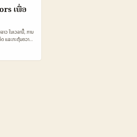
ເຊື່ອມໂຍງທີ່ດີ. 📊
rs ເພື່ອ
n B Option C 👥
0 28.000 💬
nd 7 ມື້ 14 ມື້
ລາວ ໃນເວລານີ້, ການ
ມາດເຂົ້າຖືກໃນ
ີວິດ ແລະກະຕຸ້ນຄວາມ
ອາດສູງ. Option C
ສົ່ງໂຄສະນາ
ອະລບັມ ແມ່ນຈຳເປັນ
ກັບແພລຕິ້ມເຊັ່ນ
ນັກສ້າງເນື້ອຫາດັ່ງ
ໃຈ, ມີຜູ້ຕິດຕາມ
ມແພລຕິ້ມຕ່າງໆ 🧩
ານມີສ່ວນຮ່ວມ
ມສົ່ງເຄື່ອງມືຫຼາຍ
ເທດ ຈາກຕາຕະລາງຈະ
e ມີຄວາມສາມາດໃນ
້ນກັບຄຸນລັກສະນະຂອງ