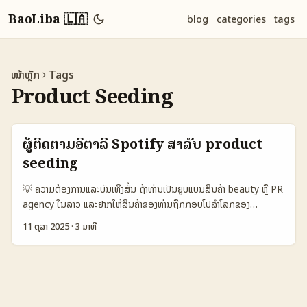
BaoLiba 🇱🇦
blog
categories
tags
ໜ້າຫຼັກ
Tags
Product Seeding
ຜູ້ຕິດຕາມອິຕາລີ Spotify ສຳລັບ product
seeding
💡 ຄວາມຕ້ອງການແລະບັນເທິງສັ້ນ ຖ້າທ່ານເປັນຍູບແບນສິນຄ້າ beauty ຫຼື PR
agency ໃນລາວ ແລະຢາກໃຫ້ສິນຄ້າຂອງທ່ານຖືກກອບໂປລຳໂລກຂອງ
audiences ຢູ່ອິຕາລີ — product seeding ທີ່ຜ່ານ Spotify creators
11 ຕຸລາ 2025
·
3 ນາທີ
ແບບ localised ແມ່ນແນວທາງໜຶ່ງທີ່ເປັນກົງເປັນ. ບໍ່ໃຊ້ມີແຕ່ playlist
boosts ເທົ່ານັ້ນ — ຄຣີເເທ້ທີ່ເປັນ Spotify-first creators ມີຫຼາຍການຕໍ່
ເນື້ອໃນສື່ສັງຄົມ (Instagram, TikTok, YouTube) ທີ່ສາມາດເລື່ອນລົງ
product demo, tutorial ແລະ unboxing ໃຫ້ beauty bloggers
ເບິ່ງເຫັນ. ສະຫຼຸບສັ້ນ: ຈຸດປະສົງຂອງການຄົນຫາ creators ຈາກອິຕາລີແມ່ນການ