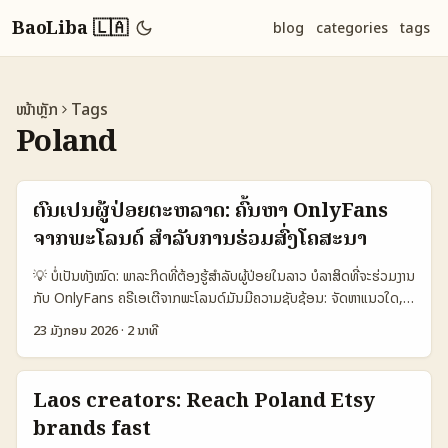
BaoLiba 🇱🇦
blog
categories
tags
ໜ້າຫຼັກ
Tags
Poland
ຕົນເປັນຜູ້ປ່ອຍຕະຫລາດ: ຄົ້ນຫາ OnlyFans
ຈາກພະໂລນດ໌ ສໍາລັບການຮ່ວມສົ່ງໂຄສະນາ
💡 ບໍ່ເປັນທັງໝົດ: ພາລະກິດທີ່ຕ້ອງຮູ້ສຳລັບຜູ້ປ່ອຍໃນລາວ ບໍລາສິດທີ່ຈະຮ່ວມງານ
ກັບ OnlyFans ຄຣີເອເຕີຈາກພະໂລນດ໌ມັນມີຄວາມຊັບຊ້ອນ: ຈັດຫາແນວໃດ,
ການຕິດຕໍ່ທີ່ເຫັນຜົນ, ແລະການຄວບຄຸມຄວາມເປັນສ່ວນຕົວຂອງການຮ່ວມງານ.
23 ມັງກອນ 2026
·
2 ນາທີ
ສຳລັບນັກຕະຫລາດລາວທີ່ມັກແມ່ນການລົງໂຄສະນາຂ້າມຊາດ — ນີ້ແມ່ນລາຍງານ
ແນະນໍາທີ່ດັດສະຫຼອງ ແລະປະເມີນໄດ້ຈິງ ພາຍໃນບໍລິສັດທີ່ຕ້ອງການການຮ່ວມງານ
ກັບ OnlyFans Poland. OnlyFans ຕັ້ງແຕ່ 2016 ແລະເປັນແພລດຟອມ
Laos creators: Reach Poland Etsy
ສຳລັບການຈ່າຍຄ່າສະມາຊິບ ໃຫ້ຄຣີເອເຕີໄດ້ເຮັດເງິນຈິງ (ປະມານ 80% ຢ່າງ
brands fast
ທົ່ວໄປ) — ນີ້ແມ່ນຕາຕະລາງຕົ້ນຕໍ່ຈິງທີ່ຈະເປັນປະໂຫຍດໃນການອອກແຜນ ROI