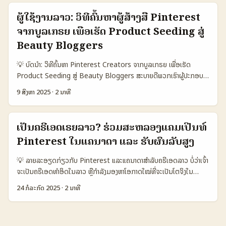
800.000 1.000.000 📈 Conversion 12% 8% 9% 💬 Avg
ບລັງສົດທີ່ຈະແນະນຳ: ການຄອບຄຸມການຄົ້ນຫາ creators ທອງເທິງຕ້ອງ
Engagement 4.5% 2.8% 3.1% 💰 Avg CPA (USD) 9.00 12.50
ຜູ້ໃຊ້ງານລາວ: ວິທີຄົ້ນຫາຜູ້ສ້າງສື່ Pinterest
ປະກອບໄປດ້ວຍການສຳຫຼວດແບບຈິງ, ການເຊື່ອມຕໍ່ທີ່ຫນັກແລະການທົດລອງໂຄງ
7.20 🔎 Creator Type micro/nano mid-tier mega/celebrity
ຈາກບູລເກຣຍ ເພື່ອເຮັດ Product Seeding ສູ່
ການສັ້ນໆທີ່ມີຄ່າ. ພາຍໃນບົດນີ້ຂ້ອຍຈະສະເໜີແຜນແບບທີ່ປົກກະຕິ, ເຄື່ອງມື,
ຕາຕະລາງນີ້ແມ່ນຕົວຢ່າງສະແດງຄ່າທົດສອບໃນທຸກ Option: Option A
ແລະການປະຕິບັດທີ່ສາມາດນໍາໄປໃຊ້ທັນທີໃນລາວ — ທີ່ອອກແບບມາຈາກການ
Beauty Bloggers
ສະແດງການປະກອບທີ່ເຫັນວ່າຜູ້ສ້າງ micro/nano ໃນ Pinterest ມັກໃຫ້
ສຳຫຼວດຕະຫຼາດແລະຂ່າວສານຕ່າງໆ (ເຊັ່ນ ນັກສ້າງເນື້ອຫາໃນ Shanghai ແລະ
engagement ສູງ ແລະ CPA ຕ່ຳ — ດັ່ງນັ້ນເປັນທາງເລືອກດີສໍາລັບທຸລະກິດ
💡 ບົດນຳ: ວິທີຄົ້ນຫາ Pinterest Creators ຈາກບູລເກຣຍ ເພື່ອເຮັດ
Macao ທີ່ຖືກອ້າງອິງ). 📊 ຕາຕະລາງຂໍ້ມູນ: ປຽບຂໍ້ມູນແບບแพຕຟອມ
ໂດຍມີງົ້າງງ່າຍ. ...
Product Seeding ສູ່ Beauty Bloggers ສະບາຍດີພວກເຮົາຜູ້ປະກອບ
(Pinterest vs TikTok vs Instagram) 🧩 Metric Option A
ການລາວ! ຖ້າທ່ານກຳລັງຄົ້ນຫາວິທີເພີ່ມການຂາຍຜະລິດຕະພັນ beauty ເປັນ
Option B Option C 👥 Monthly Active 1.200.000 800.000
9 ສິງຫາ 2025
·
2 ນາທີ
ພິເສດ ແລະຢາກເຊື່ອມຕໍ່ກັບຄລັບ influencer ໃນອຸດສາຫະກຳ Pinterest
1.000.000 📈 Conversion 12% 8% 9% 🎯 Best Use Visual
ຂອງບູລເກຣຍ, ບົດນີ້ຈະຊ່ວຍທ່ານເຂົ້າໃຈວິທີການຄົ້ນຫາ, ການເລືອກ, ແລະການ
discovery & playlists Short viral clips Stories &
ດຳເນີນການ product seeding ໃນເທັກນິກທີ່ຮອບຄອບເພື່ອເພີ່ມການສົນໃຈ
engagement 💰 Cost per Post $100–$300 $50–$500 $80–
ເປັນຄຣີເອດເຣຍລາວ? ຮ່ວມສະຫລອງແຄມເປີນທ໌
ຈາກຜູ້ຕິດຕາມ beauty bloggers. ທຸກວັນ Pinterest ເປັນແພລດຟອມທີ່
$350 🛠️ Tools Boards, Rich Pins Creator Marketplace
Pinterest ໃນແຄນາດາ ແລະ ຮັບຜົນລັບສູງ
ມີຄວາມນິຍົມສູງໃນການສື່ຜະລິດຕະພັນຄວາມງາມ ແລະ ການຮູ້ຈັກກັນຂອງຜູ້ໃຊ້
Branded Content Tag ຕາຕະລາງນີ້ແມ່ນແບບສົມມຸດເພື່ອເລືອກ
ອອນລາຍ. ເປັນໄປບໍ່ໄດ້ວ່າການຄົ້ນຫາ Pinterest creators ຈາກບູລເກຣຍ
ແພຕຟອມທີ່ເໝາະສົມສຳລັບໂຄສະນາເພງ: Pinterest ເຫັນເປົ້າໝາຍເປັນການ
💡 ລາຍລະອຽດກ່ຽວກັບ Pinterest ແລະແຄນາດາສໍາລັບຄຣີເອດລາວ ບໍ່ວ່າເຈົ້າ
ຈະຈຳເປັນຕ້ອງການການສະແດງຜົນທີ່ລະອຽດ ແລະເຄື່ອງມືຊ່ວຍຫາທີ່ມີຄຸນນະ
ຄົ້ນຄວ້າວິຊັນ, TikTok ເປັນສະຖານທີ່ໄວສຸດສ່ວນສັ້ນ, ແລະ Instagram
ຈະເປັນຄຣີເອດທຳອິດໃນລາວ ຫຼືກຳລັງມອງຫາໂອກາດໃໝ່ທີ່ຈະເປັນໂຕຈິງໃນ
ສົມບັດສູງ. ນີ້ຄືສ່ວນສຳຄັນຂອງການລະດັບທົ່ວໂລກຂອງ influencer
ເປັນເວທີສໍາລັບການກະຕຸ້ນການມີສ່ວນຮ່ວມ. ...
ຕະຫຼາດອອນໄລນ໌ Pinterest ເປັນແພລດຟ້ອມທີ່ທີ່ດີແລະກຳລັງພັດທະນາຢ່າງ
marketing ທີ່ກຳລັງເພີ່ມຂຶ້ນແລະມີຜົນຕໍ່ຕະຫຼາດໃນທົ່ວສາກົນ. ໃນສະພາບຕົວ
24 ກໍລະກົດ 2025
·
2 ນາທີ
ໄວທົ່ວໂລກ ພວກເຮົາເຫັນວ່າຫນ້າຕາຂອງ Pinterest ແລະຄຣີເອດທີ່ເຂົ້າຮ່ວມ
ຈິງ, ການເລືອກ creator ຈຳເປັນຕ້ອງຄົ້ນຫາຜູ້ທີ່ມີຄວາມຫມາຍຕໍ່ brand ແລະ
ແຄມເປີນທ໌ສໍາລັບແຄນາດາ ເປັນໂອກາດໃຫ້ຄຣີເອດລາວຂະຫຍາຍການມອງເຫັນ
ຜະລິດຕະພັນຂອງເຈົ້າ, ການເຮັດ product seeding ຈະເຮັດໃຫ້ການໃຊ້ງານ
ກ່ຽວກັບຕະຫຼາດຕ່າງປະເທດ ແລະເພີ່ມລາຍໄດ້. ແມ່ນວ່າ Pinterest ເປັນ
ຂອງຜູ້ຕິດຕາມເພີ່ມຂຶ້ນ ແລະສ້າງລະດັບຄວາມເຊື່ອມໂຍງທີ່ດີກັບຜູ້ບໍລິໂພກ. 📊