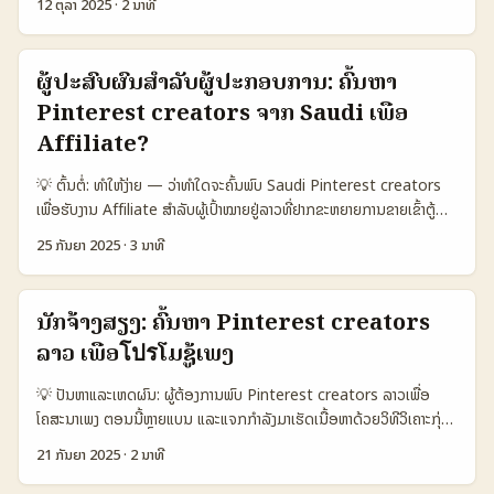
Snapshot) 🧩 Metric Pinterest Facebook TikTok 👥
12 ຕຸລາ 2025
·
2 ນາທີ
ໃຫ້ມີການປະສົບງານລະຫວ່າງ streamer ແລະ local creators ເພື່ອປັບ
ອິນໂດເນເຊຍກຳລັງຂະຫຍາຍ​e‑commerce ແລະຢ່າງໃຫຍ່ເຂົ້າຫາລຸ້ນລຸ່ມ — ນີ້
Monthly Active 450.000 1.800.000 1.200.000 📈
CPA ແລະ conversion. ...
ແມ່ນໂອກາດສຳລັບຜູ້ສ້າງໃນລາວ. ບົດຄວາມນີ້ສຸ່ມປອມຈາກການສັງຂອງຄວາມ
Engagement (avg) 6,2% 3,5% 7,8% 💼 Brand outreach
ເຫັນສາມາດ, ຂໍ້ມູນຂ່າວສານ, ແລະການຄາດໝາຍເຕັກນິກ — ເພື່ອເຮັດໃຫ້ທ່ານຮູ້
success 18% 12% 14% 🔍 Discoverability for travel High
ຜູ້ປະສົບຜົນສໍາລັບຜູ້ປະກອບການ: ຄົ້ນຫາ
ວິທີຕິດຕໍ່ບຣັນ, ສ້າງພຣອມທີ່ຂອງ “must‑have” ແລະເປັນຜູ້ທີ່ບຣັນຈົ່ງຫາ. 📊
Medium Medium 💸 Avg partnership fee (USD) 300 250
Pinterest creators ຈາກ Saudi ເພື່ອ
ຕາຕະລາງ Snapshot: ການເປັນໄປໄດ້ລະຫວ່າງ Pinterest vs ແພດແບບອື່ນ
350 ຕາຕະລາງນີ້ຊົມໃຈວ່າ Pinterest ຍັງເປັນຊ່ວງທີ່ເໝາະສຳລັບ “travel
🧩 Metric Option A Option B Option C 👥 Monthly Active
Affiliate?
planning guides” ເນື່ອງຈາກ discoverability ແລະ engagement
1.200.000 800.000 1.000.000 📈 Conversion 12% 8% 9% 💬
ສ່ວນຕົວ ຖ້າເຈົ້າຮ່ວມງານກັບແບຣນທີ່ມີຄວາມຕ້ອງການຄຳແນະນຳທຸກຂະໜາດ. ຄຳ
💡 ຕົ້ນຕໍ່: ທຳໃຫ້ງ່າຍ — ວ່າທຳໃດຈະຄົ້ນພົບ Saudi Pinterest creators
Engagement High Medium Low 💸 Avg CPA ₭ 25.000 ₭
ແນະນຳ: ການລົງທຶນໃນທະເລີຍການອັບເກຣດພິນ, ການສ້າງຄອນເນັນທີ່ມີ
ເພື່ອຮັບງານ Affiliate ສຳລັບຜູ້ເປົ້າໝາຍຢູ່ລາວທີ່ຢາກຂະຫຍາຍການຂາຍເຂົ້າຕູ້
18.000 ₭ 22.000 ຕາຕະລາງແບບງ່າຍນີ້ສະແດງວ່າ Pinterest (Option A)
ຄຸນນະພາບ ແລະການເຮັດ A/B test ມີຄວາມສຳຄັນ. ...
Saudi ຜ່ານ Pinterest creators — ຄໍາຖາມທີ່ມັກເກີດແມ່ນ: “ຈະຫາພວກ
ມັກຈະມີ engagement ສູງ ແລະ conversion ດີກວ່າທາງເລືອກທີ່ຫຼາຍເປັນ
25 ກັນຍາ 2025
·
3 ນາທີ
ເຂົາໄດ້ຈາກໄສ່ແນວໃດ? ຈະເຮັດສັນຊາດແນວໃດ?” ຂໍ້ຈຸດສຳລັບວຽກນີ້ຄືການ
ທຸກວິກິນ. ສະເລີຍສຳລັບຜູ້ສ້າງທີ່ຢາກເປັນຜູ້ນໍາສິນຄ້າ “must‑have”, ການນຳ
ເຂົ້າໃຈປະເພດຜູ້ສ້າງ (mega vs micro vs nano), ພລັງກູ້ການມີສ່ວນຮ່ວມ,
ໃຊ້ Pinterest ເປັນຕົວເລືອກດີ — ແຕ່ຕ້ອງມີການວາງແຜນແນວການຕິດຕໍ່
ແລະວິທີລຸ້ນມາກັບ affiliate links ໃນຄຳນຳ. ບົດນີ້ຈະລອງຫາວິທີທີ່ເຈົ້າສາມາດ
ບຣັນທີ່ຖືກຕ້ອງແລະທົດສອບແຄຣດ. ...
ນັກຈ້າງສຽງ: ຄົ້ນຫາ Pinterest creators
ເຮັດໄດ້ຈິງ ພ້ອມກັບແນະນຳໃນການປັບຍຸດທະສາດ cross-channel ແລະ KPI
ລາວ ເພື່ອโปรໂມຊູ້ເພງ
ທີ່ຄວນວັດ. Pinterest ສໍາລັບ Saudi market ມີການເຕີບໂຕໃນໝວດຫຼາຍ:
ຄວາມສ່ວນຂອງ lifestyle, beauty, food, travel-related pins ແລະ
💡 ປັນຫາແລະເຫດຜົນ: ຜູ້ຕ້ອງການພົບ Pinterest creators ລາວເພື່ອ
ການທີ່ micro/nano creators ມີ engagement ສູງ — ນີ້ແມ່ນໂອກາດ
ໂຄສະນາເພງ ຕອນນີ້ຫຼາຍແບນ ແລະແຈກກຳລັງມາເຮັດເນື້ອຫາດ້ວຍວິທີວິເຄາະກຸ່ມ
ດີເພື່ອ affiliate ທີ່ຕ້ອງການຄົນເປັນເຄື່ອງຈັກເຂົ້າເຮັດການຫຼັກສົບຜົນ. 📊
ຜູ້ຟັງ — ແຕ່ສໍາລັບຊາດນ້ອຍເຊັ່ນລາວ, Pinterest ບໍ່ແມ່ນແຝມຫຼັກ. ນີ້ບໍ່ໄດ້
ກອງຂໍ້ມູນ: ການລະເລີຍທີ່ຄວນດູ (Countries comparison) 🧩 Metric
21 ກັນຍາ 2025
·
2 ນາທີ
ແມ່ນຄວາມຫນ້າເຄັ່ງ — ມັນແມ່ນທຸລະກຳທີ່ຕ້ອງການຄວາມຮູ້ແບບໃນທ້າຍສ່ວນ:
Option A Option B Option C 👥 Monthly Active 1.200.000
ຈະຫາຜູ້ຮ່ວມມືໄດ້ຈາກໃສ ແລະໃດເພື່ອເຮັດໄວ້ໃຫ້ເພງຂອງທ່ານເປັນເລື່ອງຄົນຄົບຮູ້.