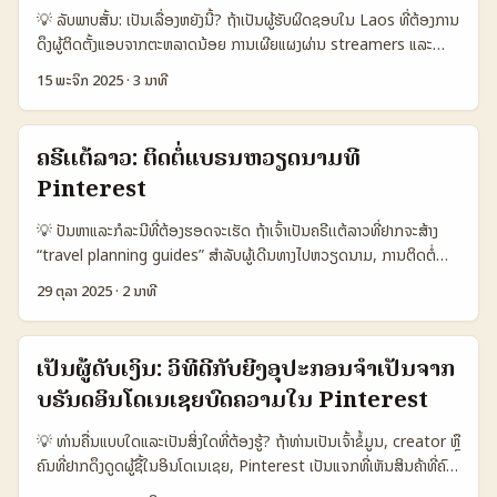
ສ້າງປອດເຊີຍສຳລັບ Brands, ສະແດງ portfolio ຜ່ານ Pins ທີ່ມີ
💡 ລັບພາບສັ້ນ: ເປັນເລື່ອງຫຍັງນີ້? ຖ້າເປັນຜູ້ຮັບຜິດຊອບໃນ Laos ທີ່ຕ້ອງການ
context, ແລະສ້າງ connection ທີ່ມີຄ່າ — ບໍ່ແມ່ນເປັນແຕ່ການສົ່ງ DM
ດຶງຜູ້ຕິດຕັ້ງແອບຈາກຕະຫລາດນ້ອຍ ການເຜີຍແຜງຜ່ານ streamers ແລະ
ແຕ່ຢ່າງເຮັດເປັນລະບົບ. 📊 ຕາຕະລາງສະເໜີຂໍ້ມູນ: ຊອກຊ້ອນການເຂົ້າເຖິງ
Pinterest creators ຈັກເປັນທ່ານທາງເຄື່ອງທີ່ອາດຈະເຮັດໃຫ້ຄ່າຕໍ່ການຕຼາດ
ບຣານດ໌ (Pinterest vs Zemen Gebeya vs ChipChip Social) 🧩
15 ພະຈິກ 2025
·
3 ນາທີ
ຂຶ້ນສູງ. ບັນຫາຄື: Montenegro ເປັນຕະຫລາດຂະໜາດໜ້ອຍ, creator
Metric Pinterest Zemen Gebeya ChipChip Social 👥
pool ບໍ່ທົ່ວເທິງ, ແຕ່ມີນັກສ້າງພາບທີ່ມີຄຸນນະພາບສໍາເລັດເຂົ້າໃຈໄດ້ແລະດຶງຄວາມ
Monthly Active 450.000.000 1.200.000 250.000 📈 Creator-
ສົນໃຈ. ບົດຄວາມນີ້ແນະນຳການຄົ້ນຫາຄຣີເເຕີ Pinterest ຈາກ
to-Brand Conversion 7% 3% 4% 💬 Direct Brand Features
ຄຣີເເຕ້ລາວ: ຕິດຕໍ່ແບຣນຫວຽດນາມທີ່
Montenegro, ວິທີ linking ລະບົບ streamers ເຂົ້າກັບການດຶງ installs,
High (collabs, Rich Pins) Medium (marketplace listings)
Pinterest
ແລະແຜນທີ່ເປັນພາລະກິດສໍາເລັດ — ພວກເຮົາອ້າງອິງຈາກ Real Fast Social
Low (peer sales) 🌐 Cross-border reach Global National
Graphics ແລະທັນສະໄໝອື່ນໆ ເພື່ອໃຫ້ຄຳແນະນຳທີ່ສາມາດນຳໄປໃຊ້ໄດ້ຈິງ. 📊
Regional 💰 Monetization options Affiliate, sponsored pins
💡 ປັນຫາແລະກໍລະນີທີ່ຕ້ອງຮອດຈະເຮັດ ຖ້າເຈົ້າເປັນຄຣີເເຕ້ລາວທີ່ຢາກຈະສ້າງ
ຕາຕະລາງຂໍ້ມູນດ້ານຕົວເລືອກ (ສະຫມຸດ: Platforms vs Creator Pools)
Marketplace sales Direct farm-to-buyer ຕາຕະລາງເບິ່ງໃຫ້ເຫັນ
“travel planning guides” ສໍາລັບຜູ້ເດີນທາງໄປຫວຽດນາມ, ການຕິດຕໍ່
🧩 Metric Option A Option B Option C 👥 Monthly Active
ຄວາມແຕກຕ່າງຂອງ Pinterest ທີ່ມີການເຂົ້າເຖິງໂລກ ແລະຄຸນສົມບັດສຳລັບ
ແບຣນຕ່າງປະເທດຜ່ານ Pinterest ແມ່ນທາງເລືອກທີ່ມີຄວາມຫວັງ — ເພາະ
578.000.000 (global Pinterest) 200.000 (Montenegro
29 ຕຸລາ 2025
·
2 ນາທີ
ການພັນທະຍາກັບບຣານດ໌ໃນ Ethiopia. Zemen Gebeya ແລະ
Pinterest ແມ່ນສື່ສານທີ່ຜູ້ເດີນທາງນຳໃຊ້ເປັນບໍລິສັດອ້າງອີງ, ແຕ່ການ
creators pool est.) 1.200.000 (regional streamers reach) 📈
ChipChip Social ເປັນຕົວຢ່າງເຄື່ອງມືທ້ອງຖິ່ນທີ່ອາດຊ່ວຍສືບຕໍ່ການຂາຍແຕ່
ສົນທະນາກັບແບຣນບໍ່ໄດ້ຄວາມງ່າຍເຫັນ — ມີ ວິທີ, ແນວຄິດແລະການຕັ້ງທີ່ຈະ
Conversion 12% (pins → clicks est.) 6% (local creator
ບໍ່ມີຄວາມສະຫວັນເຄື່ອງທີ່ພັດທະນາກັບຜູ້ສ້າງອອນໄລນ໌ເຮັດໄດ້ດີເທົ່າ
ຊ່ວຍເຈົ້າເຂົ້າເຖິງພວກເຂົາໄດ້ຈາກຂໍ້ມູນທີ່ກົງໃຈແລະແນວເມື່ອນິຍົມ. ບົດນີ້ຂອງ
partnerships) 9% (streamer-led install campaigns) 💰 Avg
ເປັນຜູ້ດັບເງິນ: ວິທີດີກັບຍີ່່ງອຸປະກອນຈຳເປັນຈາກ
Pinterest. ...
ຂ້ອຍຈະຝາກການວິເຄາະຈາກການສັງເກດອອນໄລນແລະຂໍ້ຂ່າວ (ຕົວຢ່າງ:
CPA €0.50 (organic pin traffic) €2.5 (paid influencer) €1.8
ບຣັນດອິນໂດເນເຊຍບົດຄວາມໃນ Pinterest
AmericanBankingNews ລາຍງານການຂາຍຫຸ້ນ Pinterest ໃນ
(streamer promo) ⏱️ Evergreen High — pins persist
26/10/2025) ເພື່ອໃຫ້ເຈົ້າຮູ້ຈັກກັບການຕັ້ງແຜນ outreach, ການສ້າງການ
Medium — posts age Low-Medium — live decay ຕາຕະລາງ
💡 ທ່ານຄື່ນແບບໃດແລະເປັນສິ່ງໃດທີ່ຕ້ອງຮູ້? ຖ້າທ່ານເປັນເຈົ້າຂໍ້ມູນ, creator ຫຼື
ຮ່ວມງານແບບມີຄ່າ, ແລະທົດສອບການເສັງການນຳໃຊ້ Pinterest ເພື່ອຂາຍ
ປະກອບເປັນການບອກວ່າ Pinterest ເປັນຈຸດເຂົ້າຫຼັກ (evergreen) ທີ່
ຄົນທີ່ຢາກດຶງດູດຜູ້ຊື້ໃນອິນໂດເນເຊຍ, Pinterest ເປັນແຈກທີ່ເຫັນສິນຄ້າທີ່ຄົນ
ບໍລິການ travel planning guides. 📊 ການສະແດງຂໍ້ມູນ (Data
ສາມາດ driving traffic ໄດ້ຕໍ່ເນື່ອງ, ແຕ່ເພື່ອຮັບຜົນດີສໍາລັບ installs ຈອງ
ຊອກ “must‑have” ແລະມີຈຸດປະສົງສໍາຄັນໃນການເພີ່ມການຄົ້ນຫາ. ບຣັນດ