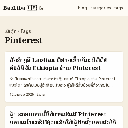
BaoLiba 🇱🇦
blog
categories
tags
ໜ້າຫຼັກ
Tags
Pinterest
ນັກສ້າງສື່ Laotian ທີ່ຢາກເຂົ້າເຕັມ: ວິທີຕิด
ต่อບໍລິສັດ Ethiopia ຜ່ານ Pinterest
💡 ປັນຫາແລະເປົ້າໝາຍ: ທ່ານຈະເຂົ້າເຖິງບຣານດ໌ Ethiopia ຜ່ານ Pinterest
ແນວໃດ? ຖ້າທ່ານເປັນຜູ້ສ້າງສິລປະໃນລາວ ຫຼືຄຣີເຕີຂັ້ນນ້ອຍທີ່ຕ້ອງການໄປ
ສະແດງໃນຕະຫລາດ Ethiopia, ຄວາມສັບຊ້ອນທັງດ້ານວັດທະນະ, ພາສາ, ແລະ
12 ມັງກອນ 2026
·
2 ນາທີ
ການເຂົ້າເຖິງດິຈິຕອລນັ້ນອາດທ່ຽງຫຼັກ. ບຣານດ໌ຢູ່ Ethiopia ບາງທີ່ໃຊ້ຕະຫຼາດ
ເທັກໂນໂລຢີໃນແບບເຄື່ອງມື່ອງສົດ—ເຊັ່ນ Zemen Gebeya ທີ່ Ethio
Telecom ສະເໜີວຽກກັບ Telebirr — ແຕ່ການຕິດຕໍ່ຜ່ານ Pinterest ຍັງ
ຜູ້ປະກອບການມື້ໃຫ້ຫາຄຣີເເຕີ Pinterest
ຕ້ອງມີແຜນຮູບແບບທີ່ຈະເຂົ້າແຂ່ງໃນຕະຫຼາດທໍາອິດ. ເປັນທີ່ນິຍົມວ່າ Pinterest
ມອນເຕໂນເກຣ້ທີ່ຊ່ວຍເຮັດໃຫ້ຜູ້ຕິດຕັ້ງແອບຕົວໄດ້
ເປັນແປຣອ່ນແບບການກຳກັບ inspiration — ນັກການຕັ້ງປະສົງຂອງທ່ານຄື: