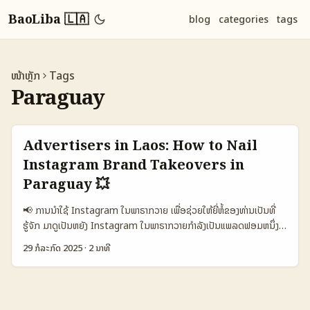
BaoLiba 🇱🇦
blog
categories
tags
ໜ້າຫຼັກ
Tags
Paraguay
Advertisers in Laos: How to Nail
Instagram Brand Takeovers in
Paraguay 💥
📢 ການນໍາໃຊ້ Instagram ໃນພາຣາກວາຍ ເພື່ອຊ່ວຍໃຫ້ຍີ່ຫໍ້ຂອງທ່ານເປັນທີ່
ຮູ້ຈັກ ມາດູເປັນຫຍັງ Instagram ໃນພາຣາກວາຍກຳລັງເປັນແພລດຟອມຫນຶ່ງທີ່
ເປັນແຫຼ່ງເນື້ອຫາທົ່ວໂລກໃນການຕິດຕໍ່ຜູ້ຕິດຕາມ ແລະການຕະຫຼາດ. ສ່ວນຫຼາຍຢ່າງ
29 ກໍລະກົດ 2025
·
2 ນາທີ
ມາຈາກ influencer ທີ່ເຮັດໃຫ້ຍີ່ຫໍ້ສາມາດເຂົ້າຮ່ວມກັບກຸ່ມເປົ້າໝາຍໄດ້ຢ່າງ
ສົມບູນ. ໃນພາຣາກວາຍ ພາຍໃນປີ 2025, ພວກເຮົາເຫັນວ່າ influencer
takeover ເປັນແນວທາງທີ່ເປັນປະໂຫຍດສໍາລັບຍີ່ຫໍ້ໃນການຂະຫຍາຍການ
ເຂົ້າຮ່ວມຂອງຜູ້ຕິດຕາມ ແລະສ້າງການຮ່ວມມືທີ່ແທ້ຈິງ. ຕາມຂ່າວສານຈາກ