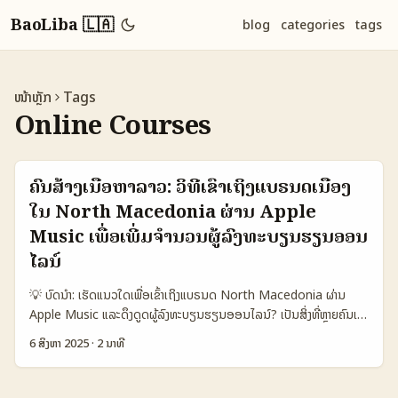
BaoLiba 🇱🇦
blog
categories
tags
ໜ້າຫຼັກ
Tags
Online Courses
ຄົນສ້າງເນື້ອຫາລາວ: ວິທີເຂົ້າເຖິງແບຣນດເນື້ອງ
ໃນ North Macedonia ຜ່ານ Apple
Music ເພື່ອເພີ່ມຈຳນວນຜູ້ລົງທະບຽນຮຽນອອນ
ໄລນ໌
💡 ບົດນຳ: ເຮັດແນວໃດເພື່ອເຂົ້າເຖິງແບຣນດ North Macedonia ຜ່ານ
Apple Music ແລະດຶງດູດຜູ້ລົງທະບຽນຮຽນອອນໄລນ໌? ເປັນສິ່ງທີ່ຫຼາຍຄົນເລົ່າ
ກັນວ່າ, ໃນຍຸກດິຈິຕອນນີ້, ການເຂົ້າເຖິງແບຣນດທ້ອງຖິ່ນຜ່ານແພລດຟອມດິຈິ
6 ສິງຫາ 2025
·
2 ນາທີ
ຕອນຢ່າງ Apple Music ເປັນກຸນໄຂສຳຄັນສໍາລັບຜູ້ສ້າງເນື້ອຫາໃນລາວທີ່
ຕ້ອງການຂະຫຍາຍກຸ່ມເປົ້າໝາຍໃນຕ່າງປະເທດ. ບົດຄວາມນີ້ຈະເພັດພັນຄວາມ
ເຂົ້າໃຈກ່ອນວ່າເປົ້າໝາຍຂອງເຈົ້າແມ່ນໃຫ້ຜູ້ຟັງເຂົ້າຮ່ວມກັບຫຼາຍເທົ່າໃດ, ແລະວິທີ