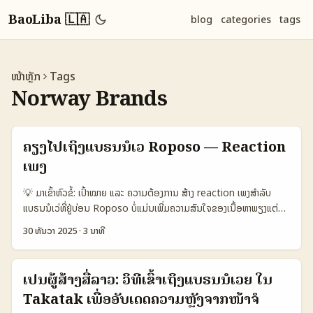
BaoLiba 🇱🇦
blog
categories
tags
ໜ້າຫຼັກ
Tags
Norway Brands
ຄຽງໄປເຖິງແບຣນນໍເວ Roposo — Reaction
ເພງ
💡 ມາເຂົ້າຫົວຂໍ້: ເປົ້າໝາຍ ແລະ ຄວາມຕ້ອງການ ສ້າງ reaction ເພງສໍາລັບ
ແບຣນນໍເວ່ທີ່ຢູ່ບ່ອນ Roposo ບໍ່ແມ່ນເພີ່ມຄວາມສົນໃຈຂອງເນື້ອຫາພຽງແຕ່
ສ່ວນປະກອບທີ່ຕ້ອງການຢ່າງຈິງ: ການເຂົ້າເຖິງພວກແບຣນ ແລະ ການທໍາຫຍັງທີ່
30 ທັນວາ 2025
·
3 ນາທີ
ແບຣນຢາກເຫັນ. ຜູ້ຄັບຄືນໃນລາວຕ້ອງຮູ້ຈຸດເປົ້າຍ່ອຍ: ການ co-create, ການ
ໃຫ້ຜູ້ເຂົ້າຮ່ວມມື ແລະ ການເຮັດ content ທີ່ຮອບຮວມວັດຖຸປະສົງຂອງແບຣນ.
ບັນຍາຍຈາກ EPIC: The Musical ຊ່ອງຕົວຢ່າງ — ຜົນງານທີ່ກະຕຸ້ນຊຸມຊົນ
ເປັນຜູ້ສ້າງສື່ລາວ: ວິທີເຂົ້າເຖິງແບຣນນໍເວຍ ໃນ
ແລະຜະລິດວິດີໂອກ່ອນ (ເຫັນວ່າມີຫຼາຍກວ່າ 50,000 ວິດີໂອ) ແມ່ນສະຫລຸບວ່າ
Takatak ເພື່ອອັບເດດຄວາມຫຼັງຈາກໜ້າຈໍ
ການເປີດສະພາບໃຫ້ຜູ້ຟັງມີສ່ວນຮ່ວມເປັນການສ້າງຄວາມສໍາເລັດ — ທີ່ນໍເວກ່ອນ