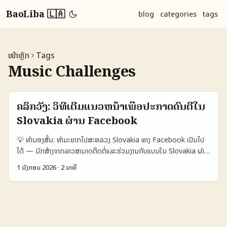
BaoLiba 🇱🇦
blog
categories
tags
ໜ້າຫຼັກ
Tags
Music Challenges
ຄລິກວັງ: ວິທີເຕີມແນວຫນ້າເພື່ອປະກາດດົນຕີໃນ
Slovakia ຜ່ານ Facebook
💡 ທຳນອງສັ້ນ: ທຳມະຍາກໄປສະຫລວງ Slovakia ທາງ Facebook ເປັນໄປ
ໄດ້ — ນັກສ້າງຈາກລາວສາມາດຕິດຕໍ່ແລະຮ່ວມງານກັບແບນໃນ Slovakia ຜ່ານ
Facebook ເພື່ອປ່ອຍເພງໃນ challenge. ບາງຄົນເຫັນວ່າມັນຍາກ — ແຕ່
1 ມັງກອນ 2026
·
2 ນາທີ
ການຮູ້ຈັກກະບວນ ນະໂຍບາຍຂອງແບນ, ການເຂົ້າໃຈກໍລະນີເປັນຫນຶ່ງ ແລະວັດຖຸ
ປະສົງສາມາດເປັນການຕັດສິນໃຫ້ກວ່າວ່າຈະປະສົບຄວາມສໍາເລັດບໍ່. ນີ້ແມ່ນຄຳແນະ
ນໍາຈິງຈັງຈັກ ສົນປະສົງ: ວິທີສົ່ງຂໍ້ສະເໜີແບບວ່າງ່າຍ, ການເປີດການເຮັດວຽກກັບ
nano-influencers, ແລະແນວທາງເປັນມາດຕະຖານໃນ campaign
challenge ທີ່ຈະເຮັດໃຫ້ເພງຂອງເຈົ້າເປັນ viral. 📊 Snapshot ຂໍ້ມູນ: ການ