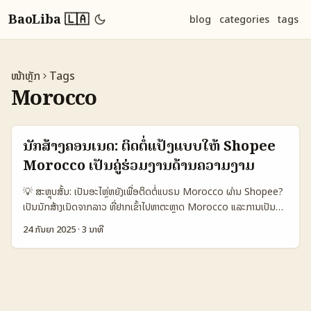
BaoLiba 🇱🇦
blog
categories
tags
ໜ້າຫຼັກ
Tags
Morocco
ນັກສ້າງຄອນເນັດ: ຕິດຕໍ່ແປ້ງແບບໃຫ້ Shopee
Morocco ເປັນຄູ່ຮ່ວມງານດ້ານຄວາມງາມ
💡 ສະຫຼຸບສັ້ນ: ເປັນອະໄຫຼ່ຫຍັງເພື່ອຕິດຕໍ່ແບຣນ Morocco ຜ່ານ Shopee?
ເປັນນັກສ້າງເນັດຈາກລາວ ທີ່ຢາກເຂົ້າໄປຫາຕະຫຼາດ Morocco ແລະການເປັນ
ຕົວແທນສິນຄ້າງາມ (beauty ambassador) ຜ່ານ Shopee — ຄຳຖາມທີ່
24 ກັນຍາ 2025
·
3 ນາທີ
ຜູ້ຄົນຄົນສະເຫຼີມຖາມຄື: ວິທີໃດຈະຕິດຕໍ່ແບຣນ, ຈຸດໃດເຄີຍສົ່ງຄວາມ, ແລະທຳ
ແນວໃດໃຫ້ມີໂອກາດຮັບວຽກເປັນ ambassador. ບົດນີ້ຂອງຂ້ອຍ (ເປັນ
content strategist ຂອງ BaoLiba) ຈະລາຍລະອຽດວິທີຈອງການຕິດຕໍ່,
ການຈັດການ portfolio ແບບ cross-border, ແລະແນະນຳການເຊື່ອມຕໍ່ໃນ
ແງ່ຂອງງານສະຫວັນສາຍສ່ວນຂອງອຸດສາຫະກຳງາມ — ຢ່າງ Beautyworld