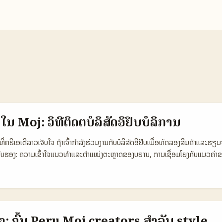
ໃນ Moj: ວິທີຕິດຕໍ່ບໍລິສັດອິຢິບບໍລິການ
່ຄຣີເອເຕີລາວເຈັບໃຈ ຖ້າເຈົ້າກຳລັງຮ່ວມງານກັບບໍລິສັດອີຢິບເພື່ອທົດລອງສິນຄ້າແລ
ຕ້ອງຮັບຮອງ: ຄວາມເຂົ້າໃຈແນວທຳແລະຕຳແໜ່ງຕະຫຼາດຂອງບຣານ, ການເຊື່ອມໂຍງກັບແນວຄ່າ
ຮຽນຜົນ. ຕົວຢ່າງທີ່ຊັດເຈນ: Hero Cosmetics ປິດສິນຄ້າ Mighty Patch ທີ່ Duba
ຼຸບເທັນທີ່ມີຜົນກະທົບ, ບອກເຮັດໃຫ້ເຮົາເຫັນວ່າການເປີດຕະຫຼາດຢ່າງມີກົງຈຸດແມ່ນເປັນກ
 Article / Hero Cosmetics). ໃນບັນທຸກນີ້ ຂ້ອຍຈະສະເຫຼີມຂັ້ນຕອນການຕິດຕໍ່ບຣ
ອັງກິດ, ການຈັດສົ່ງ pitch ທີ່ເປັນພາລະກິດ, ແລະວິທີເຮັດໃຫ້ເຂົາເຊື່ອມຕໍ່ກັບເຈົ້າໄດ້ຢ່
ນເຂົ້າຕະຫຼາດ (Moj) ຕໍ່ບຣານ Egyptian 🧩 Metric Local Egypt Brands Regi
 ຄົ້ນ Peru Moj creators ສຳລັບ style