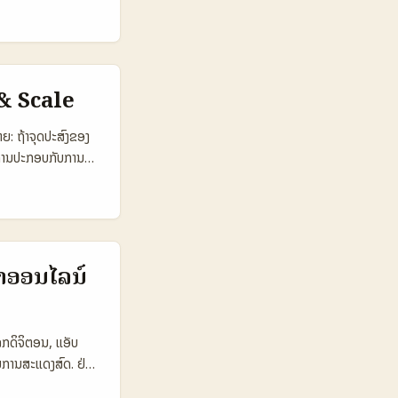
ຸ່ມຜູ້ເຂົ້າຮ່ວມ, ການ
x) ແທນທີ່ເລືອກທາງ
່ນແຄ່ປີເປີເຊັນ
ີ່ໜຶ່ງ — ຕາມຂ່າວ
THAIFEX) ແລະເຮັດ
ອງຮຽນທັງຫມົດ —
& Scale
ບີນຂໍ້ກ່ອນການ
ມ) 🧩 Metric
: ຖ້າຈຸດປະສົງຂອງ
 📈 Conversion
ັນການປະກອບກັບການ
lexity Medium
ກໂລກ. ໃນບລັອກນີ້
ານປະເມີນໂຕເປັນໂຕ
j creators ທີ່ມີ
າບຂອງ micro-
ຽງກັບລາງວັນ ແຕ່ເປັນ
e ຖືກກວ່າ TikTok,
rm 🧩 Metric UK Moj
..
00 1.500.000
້າອອນໄລນ໌
5.10 🔍
ນສ່ອງເບິ່ງເຊັ່ນ
j ມີການເຂົ້າຮ່ວມ
ກດິຈິຕອນ, ແອັບ
ທຸກສິນຄ້າ. ...
ານການສະແດງສົດ. ຢ່າງ
່າງຈິງໃນລະດັບ