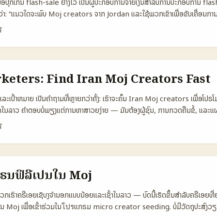
ພື່ອປຸກເກີນ flash-sale ຢ່າງໄວ ເປັນຜູ້ປະກອບການຈ່າຍເງິນສໍາລັບການປະກອບການ fla
onse Time 48 ຊົ່ວໂມງ 72 ຊົ່ວໂມງ 24 ຊົ່ວໂມງ 💰 Avg First Contract 
່າ: “ແນວໃດຈະພົບ Moj creators ຈາກ Jordan ແລະໃຊ້ພວກເຂົາເພື່ອຂັບເຄື່ອນການ
newal Rate (6 mo) 22% 10% 45% ຕາຕະລາງນີ້ແສດງວ່າການຮ່ວມງານຜ່ານ
— ດັ່ງທີ່ພວກເຮົາເຫັນຈາກການວິຄຳຜົນຂໍ້ມູນແລະກໍລະນີຈິງ, ການພົບຜູ້ສ້າງສິນລະປານທີ່ເ
ce ມີອະນາຄົດໃນການຮັບສັນຍາຍາວນານສູງກວ່າ, ແຕ່ການສ້າງຄຸນນະພາບໃນ Moj 
ີ
ພຽງການຄົ້ນຫາຊື່ຫຼາຍໆ — ຕ້ອງເຂົ້າໃຈ context, audience, ແລະການຂາຍເໝາະກັນ.
ເປັນຫນັງສິນສໍາຄັນເຊັ່ນກັນ; ຜູ້ສ້າງນ້ອຍກອງຄວນພະຍາຍາມຮັບການທົດສອບດ້ວຍ Agen
ordan Moj creators ທີ່ມີ potential ໜ້າສົນໃຈ, ແນະນຳ criteria ທີ່ຈະເຄື່ອນກາ
ຈນເພື່ອສູນໃຈບຣານ. ...
 ແລະເສັງເຕັກນິກທີ່ແທ້ຈິງເຂົ້າກັບຄວາມເປັນທ້າວຂອງຕະຫຼາດໃນ 2025. 📊 Data Sna
Types ສໍາລັບ Flash Sales 🧩 Metric Festival-Scale Creators Nich
keters: Find Iran Moj Creators Fast
ators 👥 Reach evidence 70.000+ pre-sale interest ≈60.000 (T
ata not public 📈 Typical engagement High during events High 
ລະເປົ້າຫມາຍ ເປັນຄຳຖາມທີ່ຫຼາຍກວ່າຄັ້ງ: ເຮົາຈະຄົ້ນ Iran Moj creators ເພື່ອໂປຣ
pending on trend 💸 Typical fee Campaign revenue share or
ດໃນລາວ ຄຳຕອບບໍ່ພຽງແຕ່ການຫາສາວຍງ່າຍ — ມັນຕ້ອງຜູ້ຊົນ, ການກວດຄືນຂໍ້, ແລະແ
duct-for-post common Often flexible／negotiable 🔁 Conversi
ພາບ. ບລັອກນີ້ສ້າງຂຶ້ນເພື່ອຊ່ວຍໃຫ້ທ່ານ: - ຮູ້ວ່າຜູ້ສ້າງທີ່ເໝາະແນວໃດ (niche, ton
ີ
e-hype mechanics Good for product demos Depends on creative
ທີ່ມີໄດ້ຜົນ. - ຕິດຕໍ່ຢ່າງມີສະຫຼຸບ — ກຽມສັນຍາ, KPI ແລະການທົດສອບ. ໃນສະພາບວັດຖຸປ
cket drops, timed presales Targeted offers, limited editions Fl
າອ້າງອີງ (producer tags ແບບ Metro Boomin ແລະ Pharrell) ແລະພາລະກິດກາ
e drops ຕາຕະລາງນີ້ສະແດງຄ່າແບບພື້ນຖານ: festival-scale creators (ເຊັ່ນ 
ຮັດ — ເພື່ອສະແດງຫາວິທີໃຊ້ການຈັດການແລະການສື່ສານໃນການຄົ້ນຫາ Iran Moj cre
 70.000+ ຄວາມສົນໃຈ) ແມ່ນດີສໍາລັບການຂາຍໃຫຍ່; niche micro creators (ເຊັ່
apshot) 🧩 Metric Option A Option B Option C 👥 Monthly Active 
່ແບຣນຟິລີເປນໃນ Moj
 TikTok) ມີຄວາມນ້ອຍແຕ່ສາມາດແປງຈໍາເປັນເປັນລູກຄ້າ. Jordan Moj creators ຍ
000 📈 Conversion 12% 8% 9% 💬 Avg Engagement 6,5% 4,2% 7
ອນເພື່ອກຳນົດ strategy ທີ່ເໝາະສົມ. ...
 180 300 🕒 Avg Response Time 24 ຊົ່ວໂມງ 48 ຊົ່ວໂມງ 36 ຊົ່ວໂມງ ຕາຕະລ
ວກເຮົາຄຣີເອຍເຊັບງຈໍານອກແບບນ້ອຍແລະເຊົ້າໃນລາວ — ບົດນີ້ເຮັດຂຶ້ນສຳລັບຄຣີເອຍທີ
ຽບກັບ Moj-style creators (Option A), Instagram Reels creators (O
ນ Moj ເພື່ອເຂົ້າຮ່ວມໃນโปรແກຣມ micro creator seeding. ບໍ່ມີວັດຖຸປະສົງວ
Option C). ສະເລີຍເຫັນວ່າ Option A ມີຈຳນວນແຕ່ຈິງທີ່ສູງ ແລະ conversion 