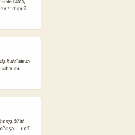
sh-sale ໃນລາວ,
USD 700 USD 400
ຂາຍ?” ຄຳຖາມນີ້
ປັນຕົວແທນສໍາລັບການ
ທີ່ມີການກວດສອບແລະ
 ບົດຄວາມນີ້ຈະ
cy ຫຼືເພີ່ມການ
ນ flash-sale ໄດ້
pshot Table:
e Micro Creators
ikTok)／1.800
niche affinity
ໂມຊັນສິນຄ້າໃໝ່ແນວ
 event package
ຜນສໍາລັບການ
on to sale
e, audience). - ປັບ
 + CTA 🎯 Best
ະສົງນີ້ ຂ້ອຍຈະເອົາ
ash promos,
ນສະໜັບສະໜູນຜູ້
Beach, Please! ທີ່
ators. 📊 ສະຫຼຸບ
ນ Dorie ທີ່ມີ
1.200.000
ັງເປັນກຸ່ມທີ່
,1% 💸 Avg Rate
າງນີ້ແມ່ນການ
່ຢາກຮຽນວິທີໃຫ້
ption B) ແລະ
ຽກທີ່ດຽວ — ບາງຄົນ
ດີ, ແຕ່ Option C