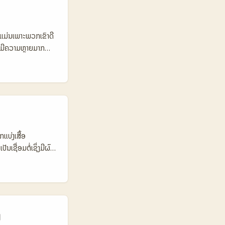
0.000 📈
.000 €1.000–
Response time
ໍ່ແມ່ນເພາະພວກເຂົາດີ
້ແຕ່ງອັດຕາມີຂອບ
 ມີຄວາມຫຼາຍມາກ
ປັນຕ້ອງຈັດການສະເໜີ
. ຂ່າວແລະການວິເຄາະ
ານຊື້ສິນຄ້າ — ນີ້
ting. ບົດນີ້ຈະ
ການສະຫຼຸບຂໍ້ມູນ
onthly Active
e Short style
cal Cost (micro)
ແບ່ງເສື້ອ
feeds
ເຊື່ອມຕໍ່ເຊິ່ງມີຜົນ
 ເປັນທີ່ດີສໍາລັບ
k — ມີ haul,
 reach, ແລະ
ວກັບການຂາຍທາງອິນ
ເຈົ້າ — ຈາກການຖາມ
່ຂັ້ນຕອນຫຼັກ:
 ຕາຕະລາງ
ງ
 👥 Monthly