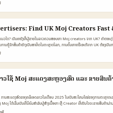
ັນຂອງຂຟຣີ, ບາງຄົນຢາກແຕ່ແບຣນໃຫ້ສຶກດ້ວຍການສົ່ງຕົ້ນທົ່ວໄປ — ຂໍ້ຈຳເປັນຄືການເຂົ້າໃຈກ
ີ
ງສຸດ — ນີ້ແມ່ນການແບ່ງປະເພດແບບໃຫ້ເຮົາເລືອກການລົງທຶນໃນການປະກອບລະບົບ (mi
 ແລະການສົ່ງສິນຄ້າຢ່າງມີລະບຽບ. ສິ່ງທີ່ແບຣນໃຫ້ຄວາມໃຈຄືການທົດສອບຜົນທີ່ມີຂໍ້ມູນ — ເຊັ
ປະຕິສົມຕະພວມເທິງຄຳປະຕິບັດທີ່ເກີດຂຶ້ນຈາກແຄ່ນິຕໍ່ທີ່ກຳລັງເຮັດການສົ່ງຂອງແບຣນທ
່ອນນັ້ນແບຣນ Cremo ໄດ້ຮັບການປະຕິບັດທີ່ດີແລະຂະຫຍາຍຂ້າວສະເຫຼີມສົມ (ຢ່າງ 
g ແບບເຄື່ອນໄຫວແບບນ່າຈຶງແລະຍັງມີຜົນ (ITBizNews). ປັດໃຈສຳລັບຄຣີເອຍ: ບໍ່ຕ້
ertisers: Find UK Moj Creators Fast 
ນ, ການຈັດລະບຽບການສົ່ງ, ແລະແນວທາງການຕິດຕໍ່ທີ່ແອດພຣ່ອມເປັນກຸ່ມຂອງກະທຳ — 
ງເເລະກຳນົດ KPIs ທີ່ຊັດເຈນ. 📊 ຕາຕະລາງຂໍ້ມູນ Snapshot (ການປຽບທຽບແພດຟອ
ໍ? ແນວໃດ? ເປັນຫຍັງທີ່ຜູ້ຂາຍໃນລາວຄວນສອບຫາ Moj creators ຈາກ UK? ຄຳຕອບງ່າຍ
 B Option C 👥 Monthly Active 1.200.000 10.000.000 5.000.000
ັບການຮູ້ຈັກສິນຄ້າຢ່າງເປັນສາທິດໃນຕະຫຼາດໂລກ, ການຄົ້ນຫາຄຣີເອເຕ້ຈາກ UK ຕ້ອງເປ
5% 2% 💸 Avg micro-seed fee (USD) 20 35 25 🚚 Logistics comp
າງການ — ກ່ອນທີ່ຈະເຮັດໂຄສະນາ, ຕ້ອງຮູ້ວ່າເນື້ອຫາແບບໃດແດ່ທີ່ຈະກະທົບຕໍ່ຜູ້ບໍລິໂພ
ີ
 reach country Philippines (niche) Global Regional ຕາຕະລາງນີ້ແມ່ນກ
ນ — ພາສາງ່າຍ, ຂໍ້ມູນທີ່ໃຊ້ງານໄດ້ຈິງ, ແລະແຜນກະທຳເປັນຂັ້ນຕອນ ເພື່ອຄົ້ນຫາ UK Mo
ັດໃຫ້ເຈົ້າເຫັນຄ່າສົມທຽບລະຫວ່າງ Moj, TikTok, ແລະ Facebook Reels ໃນສະພ
ຂາຍສາຂາຫຼາຍໃນຕະຫຼາດໂລກ. ຂໍໃຫ້ຄຳແນະນໍານີ້ຊ່ວຍເປັນແນວທາງເລີ່ມຕົ້ນ — ບໍ່ແມ່ນພ
ແມ່ນ Moj ອາດຈະເປັນຕີ່ມທີ່ດີສໍາລັບແບຣນເຂັ້ມກຸ່ມເປັນນ້ອຍ ແລະມີລາຄາ micro-fe
ງເຈົ້າເປັນກໍ່ຕົ້ນທີ່ແທ້ຈິງ. 📊 ຕາຕະລາງຂໍ້ມູນ: ການເປີດເບິ່ງອອກລະຫວ່າງ Platfo
ersion ສູງກວ່າ. ນີ້ຊ່ວຍໃຫ້ຕັດສິນໃຈທາງການຕົວເລືອກແນວທາງແລະການຈັດງົດງານ. .
kTok creators UK Instagram creators 👥 Monthly Active 1.200.0
້ລາວໃຊ້ Moj ສະແດງສະຫຼອງສົດ ແລະ ຂາຍສິນຄ
vg Engagement 6.2% 8.5% 5.1% 💰 Avg CPM (GBP) £4.50 £6.20 £
/10 9/10 7/10 🌐 Cross-border Reach 7/10 9/10 6/10 ຕາຕະລາງນີ້ແມ່ນກາ
: TikTok ຍັງຄົງເປັນເທັບການທີ່ມີ engagement ແລະ discovery ດີສຸດ, ແຕ່ Mo
ະ ການສະແດງສົດຂອງຄລິເອດລາວໃນເດືອນ 2025 ໃນເປັນສະໄຫມໃໝ່ຂອງການຕະຫຼາດເລ
ີ່ຕໍ່ສົມ. ສຸດທ້າຍ, ການເລືອກຂຶ້ນກັບຈຸດປະສົງແລະງົບທີ່ມີຢູ່ — ບໍ່ມີຕະລາງຫນຶ່ງທີ່ເໝາະ
ງ Moj ໄດ້ເລີ່ມເປັນທີ່ນິຍົມສໍາລັບຜູ້ສ້າງເນື້ອຫາ ຫຼື Creator ທີ່ເຢັນໃຈຈະຂາຍສິນຄ້າຜ່
ຄົນເລີ່ມພົບວ່າການສະແດງສົດຊ່ວຍເພີ່ມຍອດຂາຍ ແລະສ້າງຄວາມເຊື່ອມຕໍ່ໃນກຸ່ມລູກຄ້າໄດ້ຢ
າທີ