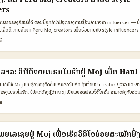
👥 Monthly Active (audience reachable) 1.800.000 2.500.000 60
ers
collaborate 35% 55% 22% 💰 Typical budget per collab €200–€1
00 🗣️ Language preference Arabic Arabic／English Arabic ⏱️ 
ື່ອນຂາຍຂອງສີສັນທີ່ດີ ຕອນນີ້ລູກຄ້າທີ່ມີສຸດຂອງການຊື້ສິນຄ້າມາຈາກ influencer — ບ
7 days 14–30 days ຕາຕະລາງເຫັນວ່າບຣານນາທ້ອງຖິ່ນມີຄວາມສາມາດຮ່ວມງານໄດ
ຊື່ອຖື. ການຄົ້ນຫາ Peru Moj creators ເພື່ອຮ່ວມງານກັບ style influencers
ນສາກົນ; ບຣານສາກົນຊື່ດີມັກມີງວດທີ່ສູງຂຶ້ນແລະງົບປະມານຫຼາຍກວ່າ. ສຳລັບຄຣີເອເຕີຈໍາເ
— ມັນແມ່ນການຈັດທີମ່ີຄວາມເຂົ້າກັນ, ການປະກອບດ້ວຍຄ່າ, ແລະການຕັ້ງ KPI ທີ່ຊັດເຈນ
ປົ້າໝາຍທີ່ເຫັນຄ່າທີ່ຊັດເຈນ. ...
ທີ
Media ບອກວ່າການເຕີບໂຕຂອງ influencers ໃນປະເທດເປືອ ແລະເປືອຢູ່ທີ່ສໍາຄັນໃນກ
ບການແບບຂ້າມທິບຕ້ອງໃຫ້ຄິດເຖິງເຄື່ອງມືການຄົ້ນຫາ, authenticity, ແລະ micro-targe
ບບປະຕິບັດ ກັບແນວທາງທີ່ແນ່ນອນແລະສາມາດນຳໄປໃຊ້ໄດ້ສຳລັບຜູ້ປະກອບການໃນລາວ. 📊 
Reach) 🧩 Metric Moj (Peru) TikTok (Peru) Instagram (Peru) 👥 M
າວ: ວິທີຕິດຕໍ່ແບຣນໂມຣັກຢູ່ Moj ເພື່ອ Haul
0.000 3.100.000 📈 Avg Engagement 6.5% 9% 7% 💬 Best Use Cas
ends Viral looks / challenges Carousels / shoppable posts 💰 Typi
ຳໃຫ້ Moj ເປັນຊ່ອງທາງຕິດຕໍ່ແບຣນຂອງໂມຣັກ ຖ້າເຈົ້າເປັນ creator ຢູ່ລາວ ແລະຢາກ
 100–400 USD 80–300 🔍 Discoverability Hashtags / regional 
ອງແບຣນໂມຣັກ, ບໍ່ພໍແຕ່ຕ້ອງຮູ້ວ່າ Moj ເປັນແພລດຟອມວິດີໂອສັ້ນ ສາມາດລົງກັບສ່ວນເປັນ
ou Explore / Reels ຕາຕະລາງນີ້ສະແດງຄວາມແຕກຕ່າງຂອງພື້ນທີ່ແລະຈຸດເຫັນ: Moj
ອງທາງຈິຕທຳ. ບັນຫາທີ່ຄົນເຮົາເຈັບຫັນເຫັນຈາກການຕິດຕໍ່ທັງໃນ Instagram/TikTo
ທີ
ງຖິ່ນແລະ micro creators, TikTok ແມ່ນກຳລັງເປັນລູກກະທົບທີ່ສູງສໍາລັບ viral
າທີ່ບໍ່ຊັດເຈນວ່າເປັນການຮ່ວມມື (ອ້າງອີງ BEUC ແລະ Euronews ໃນລາຍງານກ່ຽ
ດີໃນການຂາຍແບບມີລັກສະນະທີ່ຊັດເຈນ. ...
ແບຣນກັບຄົນເຮົາມີຄວາມສົນໃຈໃນການຮ່ວມມືຫຼາຍຂຶ້ນ. ນີ້ແມ່ນ roadmap ງ່າຍໆ ສຳລັບ
ກຈັກຢ່າງ ເຖິງການຮັບຜິດຊອບແລະການເປີດແຈ້ງການສົງໃຈ (disclosure) ທີ່ຊັດເຈນ — ສີ
່, ສ້າງ pitch ທີ່ເຂັ້ມ, ປະກອບຜົນຢ່າງຊັດເຈນແລະຮັບມືກັບຂໍ້ຕ້ອງປະກັນ/ກົດໝາຍ. 📊
ຍເລເຊຍຢູ່ Moj ເພື່ອເຮັດວິດີໂອຍ່ອຍສະໝັກຍີ່
ຽບ Moj vs TikTok vs Instagram 🧩 Metric Moj TikTok Instagram