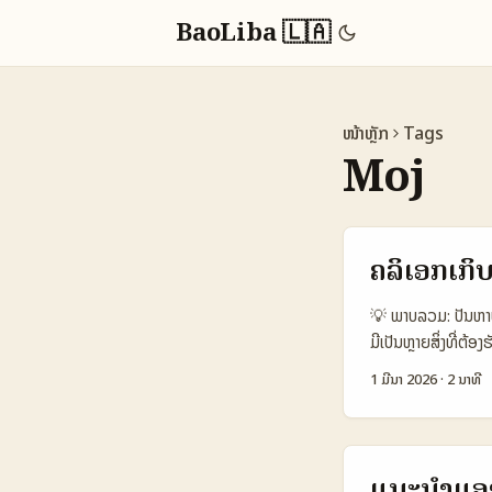
BaoLiba 🇱🇦
ໜ້າຫຼັກ
Tags
Moj
ຄລິເອກເກິບ
💡 ພາບລວມ: ປັນຫາທີ
ມີເປັນຫຼາຍສິ່ງທີ່
ຈຸດປະສົງເລື່ອງการ
1 ມີນາ 2026
·
2 ນາທີ
Saudi Arabia ໃນສະຫ
(Source: Business
ແນະນໍາເປັນພາສາອາຣາບ/
ຂໍ້ມູນ: ອະໄຫຼດກາ
ແນະນຳແອງ: