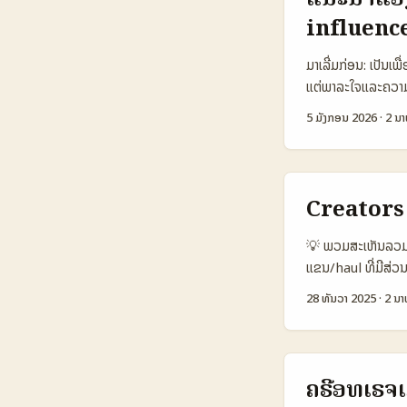
SMB / Startups 
influenc
Likelihood to 
€10.000 €50–€3
ມາເລີ່ມກ່ອນ: ເປັນເພ
avg 7–14 days 2–
ແຕ່ພາລະໃຈແລະຄວາມເ
ບັນທຶກທີ່ຕ່ຳກວ່າບຣາ
ກວ່າພຽງການຄົ້ນຊື່ 
ຂອງຕົວເອງໃຫ້ກັບກຸ່ມເ
5 ມັງກອນ 2026
·
2 ນາ
ຈາກ Kantar IBOPE 
ເປັນສິ່ງທີ່ຜູ້ປະກອ
ສະເຫຼີມການຄົ້ນຫາແ
(Platforms ກັບ 
Creators ລ
1.000.000 5.20
edits / local tr
💡 ພວມສະເຫັນລວມ: ທ
USD 50–200 USD
ແຂນ/haul ທີ່ມີສ່ວນຂ
Algorithmic For Y
— ແຕ່ມີຂໍ້ຄວນຮັບຮ
28 ທັນວາ 2025
·
2 ນາ
content style ທ່ອ
dupe, ແລະການໂຄສະນ
Instagram ເຫັນວ່າ
ເຟດ) — ນີ້ເຮັດໃຫ້
ຂໍ້ມູນກັບແບຣນຈັກຍຸ
ກຳນົດປະເພດການຕິດຕໍ
ຄຣີອທເຣຈເມ
Snapshot: ປຽບທ