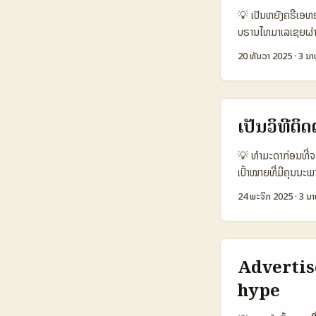
Active (approx
💡 ເປັນຫຍັງຄຣີເອທອ
in India/EMEA n
ບຣານໄທມາເລເຊຍຜ່ານ
Advanced Creato
ໂທນທັດທີ່ເຂົ້າກັບລູ
20 ທັນວາ 2025
·
3 ນາ
Medium ຕາຕະລາງເບິ່ງ
ມີການຕອບກັບແບບຂັງຄ
TikTok ເປັນຕົວເລືອ
ທີ່ຈະເຮັດໃຫ້ບຣານເ
Setapak ທີ່ຕອບຄວ
ຈັດຕັ້ງການຕິດຕໍ່, 
ເປັນວິທີຕິ
brands, F&B). 📊
Monthly Active
💡 ທຳມະດາກ່ອນທີ່ຈະ
Monetization O
ເປົ້າໝາຍທີ່ມີຄຸນນະພ
🛠️ Creator Too
ພວກເຂົາທາງ Moj ແບບ
24 ພະຈິກ 2025
·
3 ນາ
ລະຫວ່າງ Platform
ປະສົບການທີ່ຮອບດ້າ
ແຕ່ TikTok ຍັງເປັນແ
ຈາກຄໍາຕົວຢ່າງທີ່
ພວກເຂົາສ້າງບຣານຈາ
ບົດຄວາມນີ້ຈະເສັ້ນ
Advertise
ກຸ່ມບຣານໃນສະໄໝສະເ
hype
ເຊື່ອມຕໍ່ແບບ Pl
Agency/Marketp