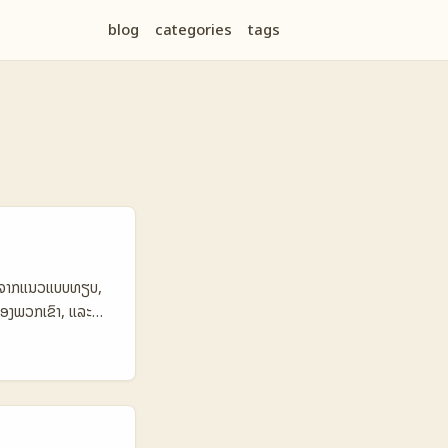
blog
categories
tags
ະຮຽນຈາກແນວແບບທຽບ,
ຂອງພວກເຂົາ, ແລະ
i ແລະຈັດງານຢູ່
ານລົງທຶນທີ່ຄົບຄຸນ
ານແບບອີຢິບ ຢ່າງ
າງລົງດົນ. 📊 ຕາຕະລາງ
onal Intl Brands