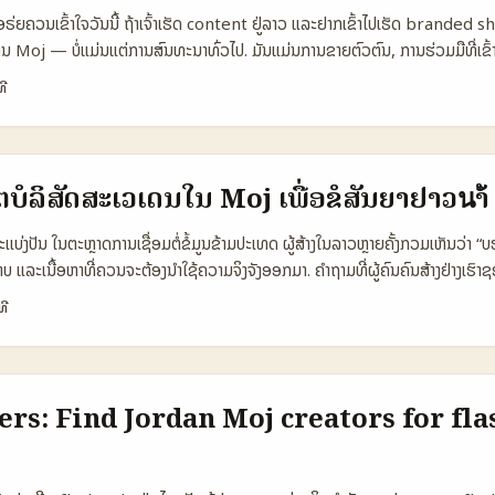
) 300.000.000 1.200.000.000 1.000.000.000 📈 Engagement for H
ຣ່ຍຄວນເຂົ້າໃຈວັນນີ້ ຖ້າເຈົ້າເຮັດ content ຢູ່ລາວ ແລະຢາກເຂົ້າໄປເຮັດ branded 
iches Very high Medium 💸 Brand outreach tools Basic Creator
 Moj — ບໍ່ແມ່ນແຕ່ການສົນທະນາທົ່ວໄປ. ມັນແມ່ນການຂາຍຕົວຕົນ, ການຮ່ວມມືທີ່ເຂົ
r Marketplace Creator Collabs, DM 🔒 Disclosure controls Limi
ກຄ້າຢູ່ມາເລເຊຍ. ໃນປີ 2025 ບຣານໄທມາເລເຊຍເລີ່ມໃຊ້ສື່ໃໝ່ເຊັ່ນ Threads ເພື່ອສ້າງສ
ທີ
ເຫັນວ່າ Moj ມີທີ່ປະສົບສົນ ໃນຫຼາຍຕຳແໜ່ງແຕ່ບໍ່ມີຊຸດເຄື່ອງມືສຳລັບການຕິດຕໍ່ແບຣນຢ່
ັງ, ມີ slang ທ່ານສົມເຫຼົ່າ ແລະມີການເລື່ອນແຊງຊຸມຊົນໃນທວງສາທາ — ນີ້ແມ່ນຕົວຢ່
ກທີ່ສໍາລັບລົງສົນໃຈແບຣນໃນ Haul ແລະມີຈຸດສູງສຸດສ່ວນການດຶງດູດ. ...
ຂົ້າໃຈຄວາມເປັນວັດທະນະທຳແບບ Gen Z (Reference Content). ຕົວຢ່າງທີ່ເຮົາເຫ
າມຄິດແບບດູອ່ອນແລະເປັນມິດ (Reference Content). ບົດຄວາມນີ້ຈະສະເຫລີມເປັນ
ສ້າງສະຫນັບສະຫນູນ, ແລະ pitch ສ່ວນປະກອບທີ່ເຈົ້າສາມາດນໍາໃຊ້ໃນ Moj ສຳລັບທາງຕ່
ດຕໍ່ບໍລິສັດສະເວເດນໃນ Moj ເພື່ອຂໍສັນຍາຢາວนຳ້
 ຕາຕະລາງຂໍ້ມູນ: ເປັນການລາຍການ Platform ສັງເກດ 🧩 Metric MoJ TikTo
 1.200.000 800.000 1.000.000 📈 Brand Outreach Ease 12% 8% 
ເເບ່ງປັນ ໃນຕະຫຼາດການເຊື່ອມຕໍ່ຂໍ້ມູນຂ້າມປະເທດ ຜູ້ສ້າງໃນລາວຫຼາຍຄັ້ງກວມເຫັນວ່າ “
ptions Ads & Sponsorship Ads, Live, Creator Fund Organic com
າບ ແລະເນື້ອຫາທີ່ຄວນຈະຕ້ອງນໍາໃຊ້ຄວາມຈິງຈັງອອກມາ. ຄຳຖາມທີ່ຜູ້ຄົນຄົນສ້າງຢ່າງເຮົາຊອ
ls Editing + Templates Advanced Text + Link focus ຕາຕະລາງນີ້ສະແດງ
ໃດເພື່ອຮັບສັນຍາຢາວນານ?” — ບັນຫານີ້ບໍ່ແມ່ນແຕ່ການສົ່ງ DM ຫຼືເສັ້ນທາງອັດຕະໂນມ
ທີ
 ທີ່ສໍາຄັນໃນການຫາບຣານໄທມາເລເຊຍ — Moj ມີ MAU ສູງແລະການດຶງດູດໃນຮູບແ
ນ — ການສະຫນອງແນວຄ່າ, ການອະທິບາຍໂຕຕົວ, ແລະການທົດສອບທີ່ວັດໄດ້. ເນື້ອຫານີ້
ນວທີ່ມີ tools ສໍາລັບ creator ຫຼາຍກວ່າ. ...
ບົດທົດ: Bozoma Saint John ແລະ Lin-Manuel Miranda — ທັງສອງບໍ່ໄດ້ຈັດຕົວ
ກ “ເນື້ອຫາທີ່ຕໍ່ເນື່ອນ” — ການປະກວດຂໍ້ມູນ, ຄຸນນະພາບສາມາດກວດສອບໄດ້, ແລະການຢ
ທາງເປັນການປະສົບການສ່ວນປະກອບ: ການປະກອບບຣານທີ່ຫຼາຍມິດມັດ (multidimensiona
rs: Find Jordan Moj creators for fla
ພາະ, ແລະວິທີເຮັດໃຫ້ Moj ເປັນຈອນການຕິດຕໍ່ທີ່ມີຄຸນນະພາບ. 📊 ຕາຕະລາງ Data
atform ສ່ວນປະກອບ 🧩 Metric Local Moj Strategy Direct DM to Brands
lace 👥 Monthly Active 1.200.000 — — 📈 Conversion to Paid