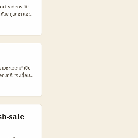
aul-style High
short videos ກັບ
 Inbox
້າກັນທາງພາສາ ແລະ
ted Better
ຽງທີ່ເປັນທ່ານເອງ —
າງເຕັມຮູບ.
າງທີ່ອາດເປັນແນວທາງ
ັນແມ່ນ Petronas
ຄູ່ມືເຮັດແນວທາງ
າງໆ (SMEs, mall
k Threads 👥
9% 💸
ບຣານສະເວເດນ” ເປັນ
munity banter
ກຫາຄື: “ຈະເຊື່ອມຕໍ່
ຄວາມແຕກຕ່າງ
ັດ; ມັນເປັນການສ້າງ
ບບ short-form,
ຕົກຢູ່ໃນການຮັບແຮງ
ເອງໃສ່ກະດານດຽວ;
ືນຢັນທີ່ສະແດງຄ່າ.
l), ການເຂົ້າເຖິງ
sh-sale
 Snapshot: ການ
 Deal 10% 6%