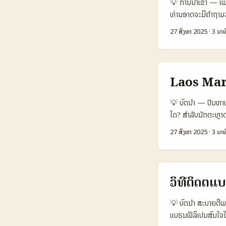
💡 ການນໍາເຂົ້າ — ເ
18% 💬 Avg Resp
ທ່ານອາດຈະມີຄຳຖາມວ
USD 1.500 🔁 Re
ແມ່ນເລີ່ມຕົ້ນທີ່ດີ 
Agency/Marketpla
27 ສິງຫາ 2025
·
3 ນາທ
ເຮັດ hype ແມ່ນບໍ່
ການມີສ່ວນຮ່ວມຢ່າງ
ສະແດງວິທີຄົ້ນຫາ J
ປະກອບເນື້ອຫາທີ່ຊັດເ
ຢ່າງມີປະສິດທິພາບ,
ປຽບທຽບ Creator 
Laos Mar
Jordan Moj Cre
(IG) Variable／d
💡 ບົດນໍາ — ປັນຫາແ
Medium–High de
ໃດ? ສຳລັບນັກຕະຫຼາ
Affordable／pro
ສົນທະນາທີ່ມີປະສິດທິ
27 ສິງຫາ 2025
·
3 ນາທ
Strong with pr
ການຄົ້ນດ້ວຍເຄື່ອງມື
use-case Big-ti
ຕົວຢ່າງຈາກເນື້ອຫ
coupon codes, liv
ສ້າງທີ່ Monport ເ
ສາມາດສ້າງ presale
ຂໍ້ມູນ (Data Sn
ວິທີຕິດຕໍ
≈60.000 followers
800.000 1.000.
ຕ້ອງການການວິເຄາະຊ້
/ Post (USD) 250
💡 ບົດນໍາ ສະບາຍດີພ
ປະເມີນໂຕຢ່າງການຕ
ແບຣນຟິລິເປນສົນໃຈໃ
TikTok creators (