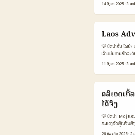
ຕ້ອງການສົ່ງສິນຄ້າເປ
14 ສິງຫາ 2025
·
3 ນາທ
ມີ engagement ສູ
ສົ່ງຂໍ້ມູນທີ່ຊັດເຈນ,
ໜຶ່ງໂຕເທົ່ານັ້ນ. ...
ທັງໝົດ 130,000 ຄອງ
ຈາກ ITBizNews, ບ
ໃຫ້ເຫັນວ່າ seedin
Laos Adv
ການຮູ້ຈັກປະເພດແບຣ
ດຳເນີນງານຄືການສັ
💡 ບົດນໍາສັ້ນ ໃຜບ
Option A Option
ເຈົ້າແມ່ນການຍົກລະດ
(estimate) 3% 
ອະນຸມັດແບບການເປັນທ
11 ສິງຫາ 2025
·
3 ນາທ
High Low 🌍 Best
ຂ້ອຍຈະເປັນເພື່ອທ່າ
ຢ່າງອອກມາເພື່ອເຮ
ພອດເຄື່ອງສໍາລັບການ
seeding. ສິ່ງສຳຄັນ
ການເຮັດໃຫ້ໂຄສະນາຂອ
ແຕ່ TikTok ມີ conv
creators UK Ti
ຄລິເອດເກີ
1.100.000 📈 A
ໄດ້ຈິງ
Discovery Ease 6
ພາຍໃນວິທີການສະແດງ
💡 ບົດນຳ: Moj ແລ
ແບບເທັກນິກ ແລະ CPM ທ
ສະແດງສົດຢູ່ໃນຈີນຢ່າ
ດີໃຈ, ຜູ້ຂາຍຈີນຫຼາຍ
26 ກໍລະກົດ 2025
·
2 ນ