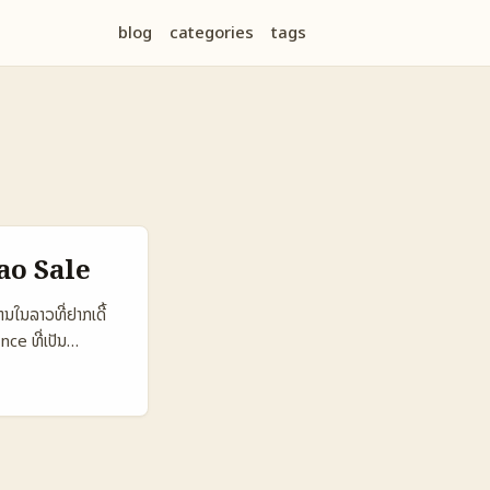
blog
categories
tags
ao Sale
ໃນລາວທີ່ຢາກເດີ້
ce ທີ່ເປັນ
້າ, seasonality,
ິ່ງ AI ເຮັດໃຫ້
ຳການພັດທະນາເຫັນ
ze ad spend (ອ້າງ
ດການແຜນການ