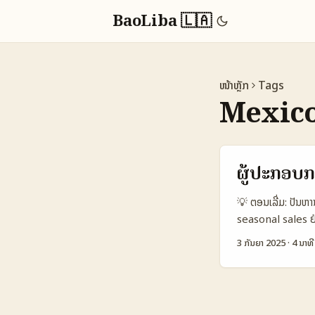
BaoLiba 🇱🇦
ໜ້າຫຼັກ
Tags
Mexico
ຜູ້ປະກອບ
💡 ຕອນເລີ່ມ: ປັນ
seasonal sales ຢ່
Mexican ແລະເຮັດໃຫ້
3 ກັນຍາ 2025
·
4 ນາທີ
ແລະພະລັງຂອງແພດແຕ່ລ
ພວກເຂົາມີຜົນກະທົ
ແບບເຄື່ອງມື AI ໃ
ອີກດ້ວຍ Fortune ວ