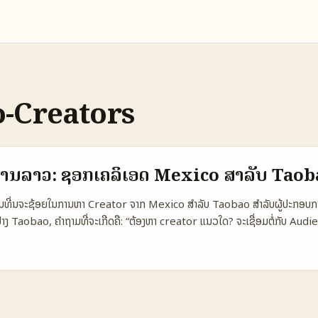
-Creators
ການລາວ: ຊອກເຄລິເອດ Mexico ສໍາລັບ Taob
ຫານທີ່ນຈະຊ້ອຍໃນການຫາ Creator ຈາກ Mexico ສຳລັບ Taobao ສຳລັບຜູ້ປະກອບການ
າງ Taobao, ຄຳຖາມທີ່ຈະເກີດຄື: “ຕ້ອງຫາ creator ແນວໃດ? ຈະເຊື່ອມຕໍ່ກັບ Audien
ການສື່ສານຈັດສົ່ງຜົນລັບດີ?” ບໍ່ມີຄຳຕອບເດັ່ນດຽວ — ທັງໝົດຂຶ້ນກັບແປງປະເພດສິນຄ
ະທີ່. ໃນປີ 2025 ອະນາຄົດອີ‑ຄອມເມີດຍັງເບິ່ງເຕີບໂຕ — Alibaba ຖືກລາຍງານວ່າກະສ
ບກັບອີ‑ຄໍເມີດແລະການຂາຍ (ແອ່ງໂຕ້ໃນ Fortune ແລະ ThaiRath) — ທ່ານສາມາດນ
ຊ້ໃນການສະແດງຜົນຂອງ creator, automation ການປະເມີນ ROI, ແລະການ optimi
່າ Alibaba ຮັບປະໂຫຍດຈາກ AI) — ນີ້ແມ່ນໂຈະສະມາດໃຫ້ຄຸນເປັນເປັນຈິງເມື່ອເຮັ