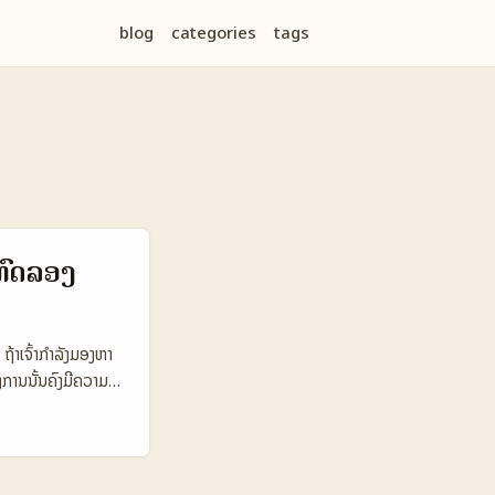
blog
categories
tags
ທົດລອງ
ຖ້າເຈົ້າກຳລັງມອງຫາ
ງການນັ້ນຄົງມີຄວາມ
ງການຂາຍແລະການ
້ນຫາຜູ້ສ້າງເນື້ອຫາ
 ການຄົ້ນຫາຜູ້ສ້າງ
້າງເນື້ອຫາທີ່ມີ