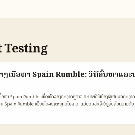
 Testing
້າງເນື້ອຫາ Spain Rumble: ວິທີຄົ້ນຫາແລະ
ງເນື້ອຫາ Spain Rumble ເພື່ອທົດລອງຕະຫຼາດຢູ່ລາວ ສະບາຍດີພີ່ນ້ອງຜູ້ເປັນນັກຕະຫຼາດ 
ນື້ອຫາ Spain Rumble ເພື່ອທົດລອງຕະຫຼາດໃນລາວ, ແນ່ນອນວ່າເຈົ້າບໍ່ຢູ່ຄົບຄົນຄວາມຕ້ອ
້ນຫາຜູ້ສ້າງເນື້ອຫາທີ່ເໝາະສົມ ກັບການທົດລອງຕະຫຼາດໃນພື້ນທີ່ເປັນເຫດຜົນຫຼັກຂອ
ດິຈິຕອລ. ຕະຫຼາດເປັນສະຖານທີ່ເປັນຫຼັກຂອງການຄົ້ນຫາເພື່ອຂະຫຍາຍທຸລະກິດ, ແຕ່ການຄົ
ຄວາມສາມາດແລະລະບຽບການຂອງຕະຫຼາດເປັນສິ່ງທີ່ຈຳເປັນ. ຈົ່ງເວົ້າກັນດີວ່າ ໃນປີ 2025,
Rumble ແມ່ນຕ້ອງການການເຂົ້າເຖິງທີ່ດີ ແລະວິທີຄົ້ນຫາເປັນລະບຽບກັນ. ຕົວຢ່າງເຊັ່ນ, ຜູ້ສ