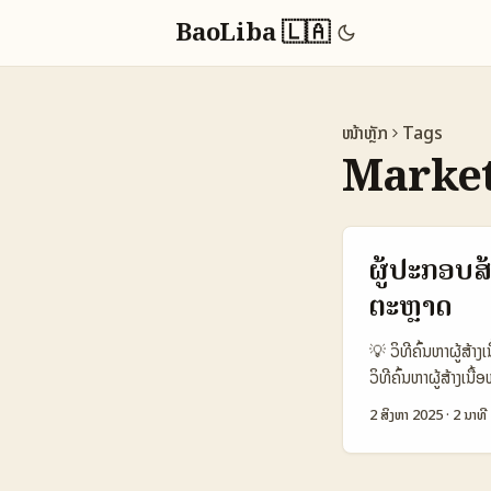
BaoLiba 🇱🇦
ໜ້າຫຼັກ
Tags
Market
ຜູ້ປະກອບສ
ຕະຫຼາດ
💡 ວິທີຄົ້ນຫາຜູ້ສ້າ
ວິທີຄົ້ນຫາຜູ້ສ້າງເ
ສັບສົນລະຫວ່າງການຄົ
2 ສິງຫາ 2025
·
2 ນາທີ
ຕິດຕາມເນື້ອຫາໃນໂລກ
Spain Rumble ທີ່ມີ
ເນື້ອຫາດິຈິຕອລເຊັ່ນ 