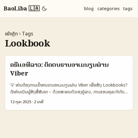
BaoLiba 🇱🇦
blog
categories
tags
ໜ້າຫຼັກ
Tags
Lookbook
ຄຣີເເອທີລາວ: ຕິດຕໍ່ບຣານອາເມນຽນຜ່ານ
Viber
💡 ທ່ານຕ້ອງການເຂົ້າຫາບຣານອາເມນຽນຜ່ານ Viber ເພື່ອສ້າງ Lookbooks?
ຖ້າທ່ານເປັນຜູ້ສ້າງສື່ສັນຍາ – ດ້ວຍສະພາບຕົວເອງຢູ່ລາວ, ການຂອນທຸລະກຳກັບ
ບຣານນອກປະເທດເຊັ່ນອາເມນຽນໂດຍຜ່ານ Viber ແມ່ນການລອງທີ່ຄ່າປະສົບ
12 ຕຸລາ 2025
·
2 ນາທີ
ຜົນສູງ — ແຕ່ມັນຕ້ອງມີແຜນການທີ່ຈະຮອດເຖິງ, ການປະກອບຊ່ວຍ, ແລະ
ຄວາມເຂົ້າໃຈວັດທະນະທຳທີ່ບຣານນັ້ນຮັບໃຈ. ບົດນີ້ຈະສະຫຼຸບຂັ້ນຕອນຈັດການ
outreach ທີ່ລະອຽດ, ການເຂົ້າເຖິງບຣານໂດຍທາງ Viber (DMs, Public
Chats, Business Messages), ຄຳແນະນຳວັດທະນະທຳ ແລະການແນະນໍາ
ໃນການເຂົ້າຮ່ວມເຮັດ Lookbook ທີ່ເປັນທ້ອງຖິ່ນແລະຖືກໃຈ. 📊 ຕາຕະລາງ