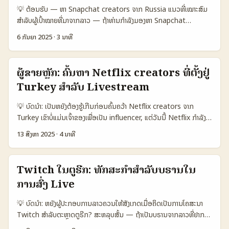
ຮັບຮອງ). ສະເຫຼີມໂອກາດນີ້ເປັນເວລາດີສໍາລັບການຄົ້ນຫາ creator ທີ່ເຫັນ
💡 ຕ້ອນຮັບ — ຫາ Snapchat creators ຈາກ Russia ແນວທີ່ເໝາະສົມ
ຄຸນນະພາບ UGC, ແຕ່ກໍມີຄວາມສົງໄສກ່ອນກ່າວກ່ອນ — IP ແລະກົດລະບຽບ.
ສຳລັບຜູ້ເປົ້າໝາຍທີ່ມາຈາກລາວ — ຖ້າທ່ານກຳລັງມອງຫາ Snapchat
ນີ້ແມ່ນການຮູ້ເຖິງຈຸດປະສົງຂອງບຸກຄົນທີ່ຄົນຄົນຄົນມາຫາແລະວິທີທີ່ຈະເຜີຍແຜ່
creators ຈາກ Russia ເພື່ອຜູ້ແທນແຊ່ນສິນຄ້າຫຼືແຄ່ນຳເສີຍໃນ
ແນວທາງທີ່ເຫັນຜົນ — ບໍ່ພຽງແຕ່ການສົນທະນາທົ່ວໆ, ແຕ່ການສ້າງການຜະລິດ
6 ກັນຍາ 2025
·
3 ນາທີ
livestream, ມີຫຼາຍເລ່ຍທີ່ຕ້ອງພິຈາລະນາ: ການເຂົ້າເຖິງກໍາລັງຜູ້ເບິ່ງ, ການ
livestream ທີ່ມີຄຸນນະພາບ, ປອດໄພ IP ແລະຜົນຕໍ່ຂໍ້ມູນ AI. 📊 ຕາຕະລາງ
ຄົ້ນຫາທີ່ສະດວກ, ຄ່າໃຊ້ຈ່າຍ, ແລະຄວາມສັ່ຽງທາງກົດໝາຍເທົ່ານັ້ນ. ນັກການ
Snapshot: ດାວງຊາວອອນໄລນແລະໂຊເຊຍວິທີ 🧩 Metric Platform
ຕະຫຼາດທີ່ເຮັດວຽກກັບ creator ຈຳເປັນຕ້ອງຮູ້ວ່າ Snapchat ຢູ່ໃນ
A (YouTube) Platform B (Twitch) Platform C (Facebook
ຜູ້ຂາຍຫຼັກ: ຄົ້ນຫາ Netflix creators ທີ່ຕັ້ງຢູ່
ecosystem ທີ່ມີການເຄື່ອນໄຫວສ່ຽງ — ບາງເວລາ creators ຈະຢຸດ
Live) 👥 Monthly Active 1.200.000 800.000 1.000.000 📈
Turkey ສຳລັບ Livestream
ເຄື່ອນໄຫວໃນ Snapchat ແລະເຂົ້າໄປຫາ Telegram ຫຼື VK / Max. ບົດນີ້
Avg view per stream 6.500 15.000 4.200 💬 Avg chat
ຈະສະເຫຼີມຄຳແນະນໍາວິທີທີ່ປະໂຫຍດ, ອຸປະສັກທີ່ຕ້ອງການ, ແລະການປະຕິບັດທີ່ມີ
engagement 1.100 3.200 900 💰 Avg sponsor CPM €8 €12
💡 ບົດນໍາ: ເປັນຫຍັງຕ້ອງຮູ້ເກີນກ່ອນຄົ້ນຄວ້າ Netflix creators ຈາກ
ໄດ້ຜົນສຳເລັດໃນ livestream. 📊 ຕາຕະລາງ Snapshot ຂໍ້ມູນ 🧩
€6 🛠️ Integration tools Moderation, Clips Extensions, Bits
Turkey ເຂົາບໍ່ແມ່ນເຈົ້າຂອງເພື່ອເປັນ influencer, ແຕ່ວັນນີ້ Netflix ກຳລັງ
Metric Option A Option B Option C 👥 Reach (ຄວາມໂທງພົບ)
Branded content tools ຕາຕະລາງດັ່ງກ່າວແສດງວ່າ Twitch ເຫັນຜົນ
ຂອງຫນ້າສົນໃຈດ້ານ Live content ແລະ cross-platform formats
ເກີນໃນຕົວເຂົ້າສະເຫຼີມ ສູງ (marketplaces) ສູງໃນເຂດທ້ອງຖິ່ນ 🔍
13 ສິງຫາ 2025
·
4 ນາທີ
engagement ສູງສຸດສໍາລັບ livestreams ທີ່ເນັ້ນການສົນທະນາສຸດຄອບ,
— ນີ້ມີນັ້ນເພາະວ່າຕາມຂ່າວລ່າສຸດ Netflix ກຳລັງລົງທຶນໃນ Live-formats
Discoverability ຕໍ່ຍາກ ງ່າຍ ການເຄື່ອນໄຫວຕ້ອງຮ່ວມມື ⚖️ Compliance
ແຕ່ YouTube ມີ user base ກວ້າງ ແລະ Facebook Live ຍັງເປັນທາງ
ແລະອາດຈະເຮັດວ່າຮ່ວມງານກັບ Spotify ຕາມບົດຄວາມທີ່ຖືກແບ່ງ (Wall
risk ກາງ (ຂໍ້ຈຳກັດເກັບ) ກາງ ຕໍ່ຄ່າກົດໝາຍໄດ້ງ່າຍ 💰 Typical cost ຕ່ຳ–ກາງ
ເລືອກທີ່ປົກກະຕິເພື່ອເນື່ອງກັບຜູ້ຊົມທົ່ວໄປ. ສຳລັບແບຣນທີ່ຈະເຂົ້າຮ່ວມກັບ
Street Journal ຖືກອ້າຍໄວ້ໃນການລາຍງານ ຕາມແນວທີ່ສະແດງໃນແຜ່ນວັດ
ກາງ–ສູງ ປຮືບລະດັບ (agency) 🔧 Livestream integration ease
Twitch ໃນຕູຣີກ: ທັກສະກຳສຳລັບບຣານໃນ
creator ຈາກ Bulgaria, ເລືອກ platform ຈະຂ້າມກັນລະຫວ່າງ CPM,
ໃນອ່ານ) — ນີ້ແມ່ນໂອກາດສຳລັບບຣານທີ່ຢາກເຂົ້າໄປໃນ livestream ທີ່ມີຄ່າ
ຈາກຜູ້ສ້າງຕ້ອງເຮັດການຕັ້ງ ແມ່ນມີ tools ຈໍາເປັນຕ້ອງມີຂໍ້ຕົກລົງ 🕒 Speed
engagement ແລະ toolset ທີ່ຈະເຮັດໃຫ້ການນໍາເຂົ້າຂໍ້ຄວາມເປັນໄດ້ຜົນ. ...
ການສົ່ງ Live
ຕ່າງຈາກປົກກະຕິ. ສຳລັບຜູ້ຈັດການບຣານໃນລາວ, ຄຳຖາມຄື: ວິທີຫາ “Turkey
to launch ຊ້າ ດ່ວນ ກາງ ຕາຕະລາງນີ້ສະແດງການປຽບທຽບທາງການຄົ້ນຫາ:
Netflix creators” ແລະວິທີເຊື່ອມຕໍ່ brand messaging ໃນ
ການເຊື່ອມຕໍ່ກັບ marketplaces ແລະຕົວແທນເປັນທາງເລືອກທີ່ດີສໍາລັບ
💡 ບົດນໍາ: ຫຍັງຜູ້ປະກອບການລາວຄວນໃຫ້ສັງເກດເມື່ອຄິດເປັນການໂຄສະນາ
livestream ແນວໃດ? ບົດນີ້ຈະພາທ່ານຜ່ານຂັ້ນຕອນທີ່ແມ່ນການຄົ້ນຫາ, ການ
ຄວາມໄວແລະການຄົ້ນຫາ, ແຕ່ຄ່າແລະການຈ່າຍອາດສູງ. ຖ້າຕ້ອງການການຄວບຄຸມ
Twitch ສຳລັບຕະຫຼາດຕູຣີກ? ສະຫລຸບສັ້ນ — ຖ້າເປັນບຣານຈາກລາວທີ່ຢາກ
ປິ່ນປົວກັບເນື້ອຫາ Netflix-related, ການກວດຄືນຄວາມເຫັນຂອງກຸ່ມຜູ້ຊົມ
ຜົນສຳເລັດໃນ livestream, marketplaces ແລະ agency ແມ່ນທາງ
ເຂົ້າຕະຫຼາດຕູຣີກຜ່ານ live streaming, ມີຫຍັງທີ່ຕ້ອງຮູ້ໂດຍດ່ວນ: ຕຳແໜ່ງ