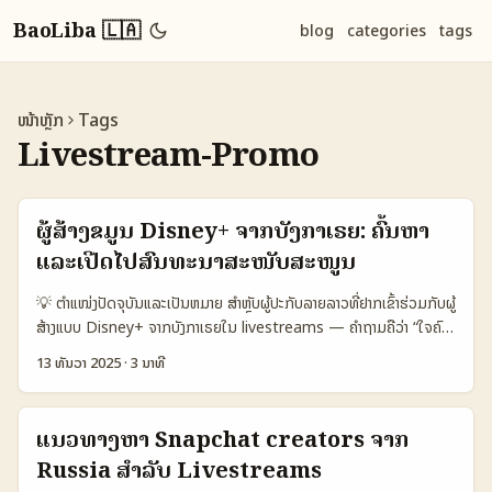
BaoLiba 🇱🇦
blog
categories
tags
ໜ້າຫຼັກ
Tags
Livestream-Promo
ຜູ້ສ້າງຂໍ້ມູນ Disney+ ຈາກບັງກາເຣຍ: ຄົ້ນຫາ
ແລະເປີດໄປສົນທະນາສະໜັບສະໜູນ
💡 ຕຳແໜ່ງປັດຈຸບັນແລະເປັນຫມາຍ ສຳຫຼັບຜູ້ປະກັບລາຍລາວທີ່ຢາກເຂົ້າຮ່ວມກັບຜູ້
ສ້າງແບບ Disney+ ຈາກບັງກາເຣຍໃນ livestreams — ຄຳຖາມຄືວ່າ “ໃຈຄົນ
ເຫັນຫຍັງ?” ບໍ່ແມ່ນແຕ່ການຄົ້ນຫານາມຫຼັກ. ນັກການໂຄສະນາຕ້ອງຮູ້ວ່າເປົ້າໝາຍ
13 ທັນວາ 2025
·
3 ນາທີ
ເປັນໃຜ, ທຳວຽກແນວໃດໃນ livestream ແລະວ່າການນໍາເຂົ້າຂໍ້ຄວາມຂອງ
ແບຣນຈະອ່ອນຫຼືຮ້າຍຕໍ່ engagement. ໃນປີ 2025 ມີປຽບທຽບໜຶ່ງທີ່
ສຳຄັນ: Bob Iger ບອກເຖິງຄວາມຕັ້ງໃຈຂອງ Disney+ ໃນການຮັບເຂົ້າ UGC
ແນວທາງຫາ Snapchat creators ຈາກ
ແລະເຄື່ອງແອັບ AI — ຟາງສາຍນີ້ແປວ່າພວກເຮົາຈະເຫັນ content ທີ່ຜູ້ໃຊ້ສ້າງ
Russia ສໍາລັບ Livestreams
ເປັນຮ່າງຮອບອອກມາໃນ Disney+ (The Hollywood Reporter