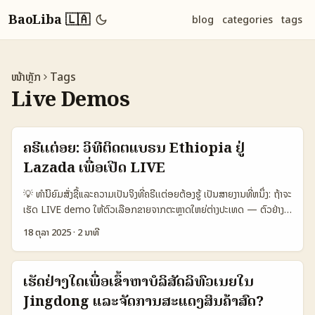
BaoLiba 🇱🇦
blog
categories
tags
ໜ້າຫຼັກ
Tags
Live Demos
ຄຣີເເຕ່ອຍ: ວິທີຕິດຕໍ່ແບຣນ Ethiopia ຢູ່
Lazada ເພື່ອເປີດ LIVE
💡 ທຳ່ນິຍົມສັ່ງຊື້ແລະຄວາມເປັນຈິງທີ່ຄຣີເເຕ່ອຍຕ້ອງຮູ້ ເປັນສາຍງານທີ່ຫນຶ່ງ: ຖ້າຈະ
ເຮັດ LIVE demo ໃຫ້ຕົວເລືອກຂາຍຈາກຕະຫຼາດໃຫຍ່ຕ່າງປະເທດ — ຕົວຢ່າງຢູ່
ປັດຈຸບັນແມ່ນແບຣນ Ethiopia ທີ່ໃຫ້ຄວາມນິຍົມໃນຕະຫຼາດອອກນອກ —
18 ຕຸລາ 2025
·
2 ນາທີ
ພວກເຮົາຕ້ອງຮູ້ວ່າຈະເຂົ້າເຖິງເຄື່ອງນີ້ແນວໃດ, ເຮັດຂໍ້ສະເຫຼີມໃຈແບບໃດ, ແລະ
ຈັດການ logistics ແບບໃດໃຫ້ສະດວກ. ໃນລາວ, ຄຣີເເຕ່ອຍສ່ວນໃຫຍ່ຢາກ
ຂະຫຍາຍ audience ແລະຮັບລາຍໄດ້ເສດໆຈາກ livestream commerce.
ເຮັດຢ່າງໃດເພື່ອເຂົ້າຫາບໍລິສັດລິທົວເນຍໃນ
ຄຣີເເຕ່ອຍຈຳເປັນຕ້ອງເຂົ້າໃຈກ່ອນວ່າ Lazada ເຮັດໃຫ້ການຂາຍຂາວ cross-
Jingdong ແລະຈັດການສະແດງສິນຄ້າສົດ?
border ງ່າຍຂຶ້ນເທົ່າໃດ — ຕົວຢ່າງຂ່າວລ່າສຸດວ່າ Lazada ໄດ້ຢືນຢັນການ