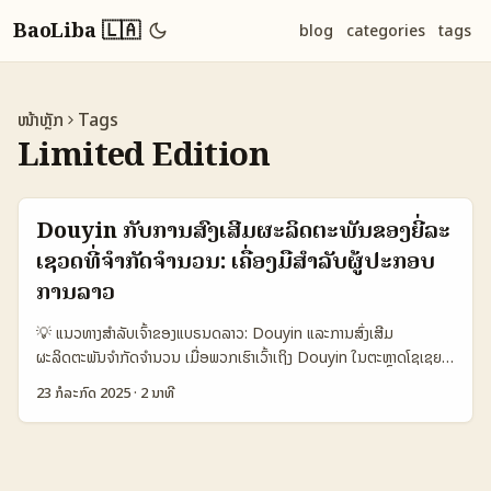
BaoLiba 🇱🇦
blog
categories
tags
ໜ້າຫຼັກ
Tags
Limited Edition
Douyin ກັບການສົ່ງເສີມຜະລິດຕະພັນຂອງຍີ່ລະ
ເຊວດທີ່ຈຳກັດຈຳນວນ: ເຄື່ອງມືສໍາລັບຜູ້ປະກອບ
ການລາວ
💡 ແນວທາງສໍາລັບເຈົ້າຂອງແບຣນດລາວ: Douyin ແລະການສົ່ງເສີມ
ຜະລິດຕະພັນຈຳກັດຈຳນວນ ເມື່ອພວກເຮົາເວົ້າເຖິງ Douyin ໃນຕະຫຼາດໂຊເຊຍ
ເມດຽຍຂອງລາວ, ຫຼາຍຄົນອາດຈະຄິດວ່ານີ້ແມ່ນແພລດຟອມເພື່ອບໍລິການວິດີໂອ
23 ກໍລະກົດ 2025
·
2 ນາທີ
ສັ້ນທົ່ວໄປ. ແຕ່ຈິງແລ້ວ Douyin ເປັນເຄື່ອງມືທີ່ຊ່ວຍໃຫ້ແບຣນດຂອງລາວ
ສາມາດເຂົ້າໄປສົ່ງເສີມຜະລິດຕະພັນຈຳກັດຈຳນວນໄດ້ໄວກວ່າທີ່ຄິດ. ການສົ່ງເສີມນີ້
ມີຄວາມສໍາຄັນຕໍ່ການຮັບຮູ້ຈາກຜູ້ໃຊ້ແລະຜົນກະທົບຕໍ່ການຂາຍຂອງແບຣນດານີ້.
ຕົວຢ່າງເຊັ່ນ, ໃນການສົ່ງເສີມຜະລິດຕະພັນຈຳກັດ, Douyin ໄດ້ເລີ່ມໃຊ້ຟັງຊັນ