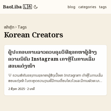
BaoLiba 🇱🇦
blog
categories
tags
ໜ້າຫຼັກ
Tags
Korean Creators
ຜູ້ປະກອບການລາວຄວບຄຸມວິທີຊອກຫາຜູ້ສ້າງ
ຄວາມນິຍົມ Instagram ເກົາຫຼີໃນການເລີ່ມ
ສອນແຕ່ງໜ້າ
💡 ຄວາມສຳຄັນຂອງການຊອກຫາຜູ້ສ້າງເນື້ອຫາ Instagram ເກົາຫຼີໃນການເລີ່ມ
ສອນແຕ່ງໜ້າ ໃນຕະຫຼາດຄວາມງາມທີ່ມີການເຄື່ອນໄຫວໄວແລະມີການພັດທະນາ
ຢ່າງຕໍ່ເນື່ອງ, ການຮ່ວມງານກັບຜູ້ສ້າງແນວແຕ່ງໜ້າຈາກເກົາຫຼີບໍ່ແມ່ນເພີ່ມການ
2 ສິງຫາ 2025
·
2 ນາທີ
ຕິດຕາມແຕ່ເພື່ອການປະກອບການທົ່ວໄປ. ມັນແມ່ນການລົງທຶນໃນການສ້າງຄວາມ
ເຊື່ອມຕໍ່ທີ່ມີຄຸນນະພາບ ແລະເນື້ອຫາທີ່ມີຄວາມຫມາຍສູງສໍາລັບກຸ່ມເປົ້າໝາຍ. ເກາຫຼີ
ເປັນໜຶ່ງໃນຕະຫຼາດທີ່ມີການພັດທະນາເວັບສະໄຕລ໌ການແຕ່ງໜ້າຢ່າງຫຼາຍ, ແລະ
Instagram ເປັນຊ່ອງທາງຫນຶ່ງທີ່ຊ່ວຍເຮັດໃຫ້ການສົ່ງເນື້ອຫາງ່າຍ ແລະ ມີຜົນ