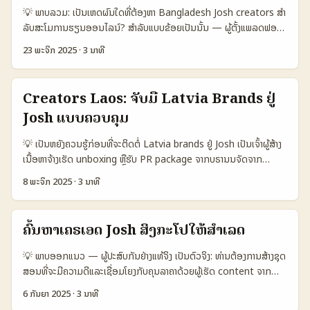
branded travel vlogs ຕ້ອງງ່າຍເຂົ້າໃຈ, ມີຄຸນຄ່າຕ່າງແລະເຮັດໃຫ້ຜູ້ເບິ່ງຢາກ
💡 ພາບລວມ: ເປັນເຫດຜົນໃດທີ່ຕ້ອງຫາ Bangladesh Josh creators ສໍາ
ໄປຮັບການ. 📊 ຕາຕະລາງ Data Snapshot: Platform ແລະ ROI
ລັບສະໂມການຮຽນອອນໄລນ໌? ສຳລັບແບບຂ້ອຍເປັນນັ້ນ — ຜູ້ຕັ້ງແພລດຟອມ
ສັງລວມ 🧩 Metric Option A Option B Option C 👥 Monthly
ຮຽນອອນໄລນ໌ ຫຼື ນັກການຕະຫຼາດໃນລາວ — Josh (ແບບແນະນຳຄວາມເພື່ອ
Active 1.200.000 800.000 1.000.000 📈 Avg Engagement
23 ພະຈິກ 2025
·
3 ນາທີ
ເຂົ້າໃຈເຈົ້າ) ແມ່ນແນວທາງທີ່ເກີນມາເປັນຕົວເລືອກສໍາລັບຕົວເລືອກ creator ທີ່
6.2% 4.0% 5.1% 💸 Avg CPM (USD) 8.50 6.00 7.20 🎯
ເຂົ້າກັບເວລາໜ້ອຍ, ວິທີສອບຜົນແລະສ້າງຄວາມນ່າເຊື່ອຖືຍັງມີຄຸນນະພາບ ແລະ
Conversion 2.1% 1.2% 1.8% ⏱️ Production Time 2 ມື້ 1 ມື້ 3
ຄວາມສົມຄວນກັບຄະນະຜູ້ຮຽນ. ບັນຫາສໍາຄັນ: ວິທີຄົ້ນຫາ creator ຈາກ
ມື້ ຕາຕະລາງນີ້ສະແດງການປຽບທຽບລະຫວ່າງ 3 ໂອບຊັນ: A = Creator-led
Creators Laos: ຈັບມື Latvia Brands ຢູ່
Bangladesh ທີ່ເຫັນດີ ບໍ່ແມ່ນພຽງແຕ່ຂອງ reach — ແຕ່ຕ້ອງເຂົ້າໃຈ
branded series ທີ່ລົງທັງການຜະລິດແລະການຕິດຕໍ່, B = Quick
Josh ແບບຄວບຄຸມ
context (ພາສາ, ປະເພດຄິນແນວຮຽນ, ພື້ນທີ່ການຮຽນ) ແລະວິທີທີ່ເຂົາເຮັດ
sponsored clips, C = Hybrid (series + affiliate). ຈຸດເຫັນ:
content ເພື່ອກວດກາ conversion. ບົດນີ້ຈະສະເໜີແນວທາງກວດຄົບ,
Option A ເຮັດໃຫ້ engagement ແລະ conversion ດີທີ່ສຸດ, ແຕ່
💡 ເປັນຫຍັງຄວນຮູ້ກ່ອນທີ່ຈະຕິດຕໍ່ Latvia brands ຢູ່ Josh ເປັນເຈົ້າຜູ້ສ້າງ
ເຄື່ອງມື, ການຟື້ນຟູ, ແລະແນະນໍາການຮ່ວມມືຄັດເລືອກສິນໃນຄວາມເປັນ
ຈ່າຍເງິນສູງແລະໃຊ້ເວລາຫຼາຍ. ...
ເນື້ອຫາຈ້າງເຮັດ unboxing ຫຼືຮັບ PR package ຈາກບຣານນຈັດຈາກ
ທ້ອງຖິ່ນ. 📊 ຕາຕະລາງຂໍ້ມູນ: ປຽບທຽບພື້ນທີ່ແລະແພລດຟອມສໍາລັບ
Latvia? ກົດທີ່ນີ້ມີຫຍັງທີ່ຈະພ້ອມ — ຕົວຢ່າງຜົນງານເຊັ່ນ Lexus
Creator Reach 🧩 Metric Josh (Bangladesh) YouTube
8 ພະຈິກ 2025
·
3 ນາທີ
campaign ທີ່ນຳບຣານໄປສູ່ເຄື່ອງມືດິຈິຕອລແບບ 360º ເພື່ອເຊື່ອມໂຍງກັບ
TikTok 👥 Monthly Active 500.000 1.200.000 2.000.000 📈
influencer ແບບທີ່ເປັນ lifestyle (ອ້າງອີງ: ອາແທດແບບຈາກແຈກ
Avg Engagement 8% 6% 10% 💸 Avg Fee per Promo 60
Reference Content) — ນີ້ແມ່ນລັກສະນະທີ່ຈະເຮັດໃຫ້ທ່ານໂດດເອົາເຊິ່ງ
USD 250 USD 120 USD 🔎 Discoverability Medium High
ຄົ້ນຫາເຄຣເອດ Josh ສິງກະໂປໃຫ້ສໍາເລັດ
ກັບບຣານຕ່າງປະເທດ. ພ້ອມກັນ ໃນເວລາ 2025 ບຣານເທັກໂນໂລຊີເຊັ່ນ
High 🧭 Local Relevance High Medium Medium ຕາຕະລາງນີ້
Samsung ຍັງແອບພື້ນເນື້ອຫາສຳລັບການປະກອບສິນຄ້າໃນຕະຫຼາດ (Geeky
ສະແດງວ່າ Josh ໃນຕະຫວັນ Bangladesh ມີ engagement ແລະ local
💡 ພາບອອກແນວ — ຜູ້ປະສົບກັນຢ່າງແທ້ຈິງ ເປັນຕົວຈິງ: ທ່ານຕ້ອງການສ້າງຊຸດ
Gadgets) — ນັ້ນແຄ່ຕົວຢ່າງວ່າບຣານໃຫ້ຄວາມສໍາຄັນກັບ leak, PR, ແລະ
relevance ດີແຕ່ reach ແລະ discoverability ຍັງຕ່ຳກວ່າ YouTube
ສອນທີ່ຈະມີຄວາມດີແລະເຊື່ອມໂຍງກັບຄຸນລາຄາດ້ວຍຜູ້ເຮັດ content ຈາກ
collaboration ກັບ creators. ສະເພາະນັ້ນ ຈະເປັນສິ່ງດີທີ່ຈະເຮັດແຜນການ
ແລະ TikTok. ຄ່າໂຟຣມການຈ່າຍຄ່າ promo ດີສຳລັບ brands ທີ່ຕ້ອງການ
Singapore — ແນວນີ້ມີຄວາມສົນໃຈຈາກທີ່ສົນສ່ວນຫຼາຍຂອງແຊຈເຊີດອອກ
6 ກັນຍາ 2025
·
3 ນາທີ
ທີ່ຊັດເຈນເລີຍວ່າເຈົ້າສາມາດສົ່ງຄ່າສົນຍາ, KPI, ແລະ timeline ຢ່າງຊັດເຈນ.
ການເຂົ້າສູ່ກຸ່ມຜູ້ຮຽນເຉື່ອງທ່ຽວທີ່ມີຂອງພາຍໃນ; ຢ່າງໄວ້ໃຈ, ຕ້ອງມີ tracking
ມາທີ່ສິງກະໂປ: ມີ creator talent ທີ່ມີຄວາມຮູ້ຂ້ອງທັງດ້ານພາສາ, ຄວາມເຂົ້າໃຈ