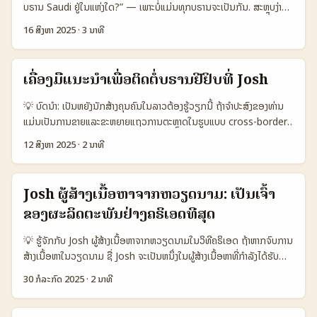
ແລະ search discovery ຕາຕະລາງນີ້ຢ່າງໄວ້ສຸດມິດ: Josh ໂປກັບທີ່ເປັນ
Targeted／Niche 🔧 Discovery tools Creator Marketplaces
ບຣານ Saudi ຢູ່ໃນແຫ່ງໃດ?” — ເພາະບໍ່ແມ່ນທຸກບຣານຈະເປັນກັນ. ສະຫຼຸບງ່າຍ
ຊ່ວຍເຮັດໃຫ້ທ່ານສົ່ງນັກດົນຕີຂຶ້ນພາຍໃນປະເທດ Uzbekistan ໂດຍຜ່ານ
community-driven ທີ່ເຮັດໃຫ້ micro-tutorials ດັ່ງກັນໄດ້ງ່າຍ, ໃນ
& Hashtags Creator Studio ＋ Search Platform
ໆ: ບາງບຣານກຳລັງລົງທຶນໃນການສະແດງສາກົນທີ່ໃຫ້ຄວາມນ່າສົນໃຈ (ຢ່າງ
Josh. 📊 ຕາຕະລາງ Snapshot: ທາງເລືອກການປະກອບກິດການຕໍ່ກັບບຣານ
16 ສິງຫາ 2025
·
3 ນາທີ
ຂະນະທີ່ Instagram ແລະ YouTube ມີ tools ທີ່ຮ້ອງຫຼາຍສໍາລັບ
partnerships & local agents ຕາຕະລາງເຮັດໃຫ້ເຫັນຄວາມແຕກຕ່າງ:
Esports World Cup), ບາງບຣານກໍ່ເລືອກລົງໃນດິຈິຕອນແບບການສະແດງ
(ສົມມຸດ) 🧩 Metric Direct Josh DM Local Agency (UZ)
monetization ແລະ analytics. ...
TikTok ແມ່ນຊ່ວຍສະແດງການມີ engagement ສູງ ແລະເປັນແພດຟໍມທີ່
ສະຕູດິໂອແບບເນື້ອຫາທີ່ເຂົ້າກັບທຸລະກິດ. ສຳລັບຄຣີເເອຕໃນລາວ, Josh ເປັນທີ່ນ
Cross‑platform Mix 👥 Monthly Active 1.200.000 800.000
ຫຼາຍຍິ່ງໃນການເຮັດ product‑led growth. YouTube Shorts ມີຄວາມ
ຕໍ່ຫນ້າທີ່ສໍາລັບການທົດສອບຕົວແບບແລະການປະກອບງານທາງພາກພື້ນພັນ —
1.000.000 📈 Conversion 12% 8% 9% 💰 Avg Deal (USD)
ເຄື່ອງມືແນະນໍາເພື່ອຕິດຕໍ່ບຣານຢີຢິບທີ່ Josh
ນ່າໃຊ້ໃນການ demo ແບບລ້າສຸດ, ໃນຂະນະທີ່ local Josh‑style apps
ແຕ່ຖ້າເຈົ້າຢາກໄດ້ສະໜອງເງິນຈາກບຣານ Saudi, ຈິງແລ້ວມີເກືອບຮັບປະສົບການ
1.200 2.500 1.800 ⏱️ Avg Response Time 7 ມື້ 3 ມື້ 5 ມື້
ຊ່ວຍເຊື່ອມຕໍ່ກັບຊ່ອງຕະຫຼາດນ້ອຍແຕ່ກໍ່ແມ່ນມາດຕະຖານສໍາລັບການເຂົ້າເຖິງ
ທີ່ຈະຕ້ອງຮູ້ຫຼາຍຢ່າງ — ຈາກຂ່າວສາລະກຳຢ່າງ Esports World Cup
ຕາຕະລາງນີ້ແສດວ່າທາງການດ້ວຍຕົວເອງໃນ Josh ມີການດຶງດູດສະຖານະໃຫ້ສູງ
💡 ບົດນຳ: ເປັນຫຍັງນັກສ້າງຄຸນຄົນໃນລາວຕ້ອງຮູ້ວຽກນີ້ ຖ້າຈຳປະສົງຂອງທ່ານ
ນິຍົມເຉັ່ງທ້ອງຖິ່ນ. ...
(Deadline) ມີຄວາມໝາຍວ່າ Saudi ກໍ່ພ້ອມຈະເຊິ່ງໃຈກັບການເຂົ້າມາລົງທຶນໃນ
(Monthly Active) ແລະອັດຕາ Conversion ດີສ່ວນໜ້ອຍ, ໃນຂະນະທີ່
ແມ່ນເປັນການຂາຍແລະຂະຫຍາຍແຖວການຕະຫຼາດໃນຮູບແບບ cross-border,
ການສະແດງຂອງກລຸ່ມມີອິນເຕີເນັດ. ບົດນີ້ຈະຊ່ວຍເຈົ້າ: - ຮູ້ວ່າເວລາໃດສະຫຼຸບ
Agency ທໍາໃຫ້ສະຫຼຸບຜົນໄດ້ໄວແລະດີກ່ວາໃນການຈັດການສັນຍາຫຼາຍຂຶ້ນ. ...
ການເຂົ້າຫາບຣານອີຢີບ (Egypt brands) ໂດຍຜ່ານแอັບໂຊຊັນເຫຼົ່າທີ່ເກີດການ
12 ສິງຫາ 2025
·
2 ນາທີ
ບຣານ Saudi ກຳລັງຈັດທຶນ - ສ້າງການນໍາເສີນທີ່ສະດວກໃນ Josh ເພື່ອຂໍຂໍ້
ເຮັດວຽກແນວ short-video — ຢ່າງ Josh — ເປັນທາງເລືອກທີ່າຍອດ. ແຕ່
ສຸດທ້າຍ - ການຕັ້ງຄ່າຕ່າງໆ (pitch, media kit, performance) ເພື່ອເຮັດ
ບໍ່ແມ່ນວ່າທ່ານຈະສຳເລັດທັນທີ: ພວກບຣານຈະມີຈຸດໃຈຕໍ່ influencer ຫຼື
ໃຫ້ບຣານມອງເຈົ້າເປັນຄູ່ຮ່ວມທີ່ຄຸ້ມຄ່າ 📊 ຕາຕະລາງ Snapshot: ການ
giveaway ຂຶ້ນຢູ່ກັບວ່າ ທ່ານເຂົ້າໄປໄດ້ຢ່າງມີກຸມມຸມ, ຂໍ້ນຳສະເຫຼີມທີ່ຊັດເຈນ,
Josh ຜູ້ສ້າງເນື້ອຫາຈາກຫວຽດນາມ: ເປັນເຈົ້າ
ປຽບທຽບຊ່ອງທາງສະໜອງສີ່ງ (Event vs Josh vs TikTok) 🧩 Metric
ແລະການສື່ສານທີ່ເຫັນຄຸນຄ່າແກ່ບຣານ. ໃນບົດນີ້ຂ້ອຍຈະເອົາປະເທດຕົວຢ່າງຈິງ
Option A Option B Option C 👥 Monthly Active 1.200.000
ຂອງຜະລິດຕະພັນຢ່າງຄຣິເອດທີສຸດ
ແລະແນວປະຕິບັດທີ່ເຮັດໄດ້ສຳເລັດ — ສຳລັບຄຣີເອເຕ້ຈໍານວນນ້ອຍໃນລາວທີ່
800.000 1.000.000 📈 Conversion (sponsorship leads) 12%
ຕ້ອງການເຂົ້າຫາບຣານອີຢີບເພື່ອຮ່ວມງານ giveaway. ຂໍ້ມູນທີ່ຂ້ອຍນໍາມາຜູ້ແນະ
8% 9% 💰 Avg Deal Size US$50.000 US$5.000 US$8.000 🕒
💡 ຮູ້ຈັກກັບ Josh ຜູ້ສ້າງເນື້ອຫາຈາກຫວຽດນາມໃນວິທີຄຣິເອດ ຖ້າຫາກຈົບການ
ນໍານີ້ມາຈາກຂ່າວແລະບົດຄວາມທີ່ກ່າວເຖິງການດິຈິຕອນໃນອີຢີບ
Lead Time (avg) 6 months 2–4 weeks 3–8 weeks 🎯 Best
ສ້າງເນື້ອຫາໃນວຽດນາມ ຊື່ Josh ຈະເປັນຫນຶ່ງໃນຜູ້ສ້າງເນື້ອຫາທີ່ກຳລັງໄດ້ຮັບ
(Dailynewsegypt), ການຂະຫຍາຍອຸດສາຫະກຳຄຣີເອຕິ້ (Leadership),
For ການເປີດຕິດສຳເສີຍແບບຂັ້ນສູງ ການປະກອບການຕົວແບບໄວ ບຣານເຂົ້າຫາ
ຄວາມນິຍົມຢ່າງແຂງແຮງ. ໂດຍບໍ່ເປັນພຽງຜູ້ສ້າງເນື້ອຫາທີ່ສົ່ງມູນຄ່າຜ່ານດິຈິຕອນ
ແລະແຈ້ງການແບບໃໝ່ເຊິ່ງກ່ຽວຂ້ອງກັບ presale/crypto marketing
30 ກໍລະກົດ 2025
·
2 ນາທີ
ເນື້ອຫາແບບໄວ ຕາຕະລາງນີ້ແມ່ນການປຽບທຽບຢ່າງງ່າຍລະຫວ່າງ 3 ຕົວເລືອກ:
ຢ່າງທົ່ວໂລກ ແຕ່ Josh ຍັງເປັນແນວທາງທີ່ສາມາດນຳຜະລິດຕະພັນມາໃຊ້ໃນວິທີຄຣິ
(TechBullion) — ເພື່ອເຮັດໃຫ້ທ່ານເຫັນຂໍ້ຕ່າງແລະແນວທາງປະຕິບັດ. 📊
ການລົງທຶນໃນເຫດການຢ່າງ Esports (Option A), ການໂພສຊົນໃນ Josh
ເອດຢ່າງຄົບຄົນ ແລະຄົບຄົນເພື່ອສ້າງນຳໃຊ້ຫຼາຍຢ່າງທີ່ບໍ່ເຄີຍເຄີຍໄດ້ເຫັນເກີນໄປ. ໂຕ
ຕາຕະລາງສະຫຼຸບຂໍ້ມູນ: ການເຊື່ອມຕໍ່ຜ່ານວິທີຕ່າງໆ 🧩 Metric Josh (ໃນອີ