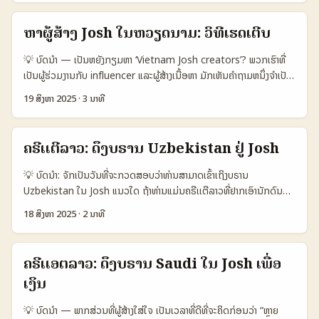
📊 ຕາຕະລາງ Data Snapshot: ການປະຈຳເດືອນ ແລະ ROI ຂອງຕົວເລືອກ
ແລະ creative alignment ເພື່ອປັບສະທ່ຽນ ROI. ...
ຕະຫຼາດອາຊຽນ, ແລະຊະນິດເນື້ອຫາທີ່ເຫັນຄຸນຄ່າສ່ວນຕົວ. ບັນຫາສໍາຄັນສຳລັບນຳ
ການຕິດຕໍ່ 🧩 Metric Local micro Regional macro Latvia niche
ໃຊ້ແບບເປັນແບບ creator-led tutorial ຄື: - ຈະຄົ້ນຫາຜູ້ສ້າງທີ່ມີຄຸນສົມບັດ
ຫາຜູ້ສ້າງ Josh ໃນຫວຽດນາມ: ວິທີເຮັດເຕີບ
👥 Monthly Active 45.000 350.000 28.000 📈 Avg
ຕໍ່ຫົວຂໍ້ທີ່ຕ້ອງການ (ຟັງແນະນໍາ, ການສະແດງ, ສອນ), - ຕົງປະເທດແລະແນວ
Engagement 6.2% 4.5% 7.8% 💰 Typical PR Value 30–120
ທາງການສອບຖາມ (DM, agency, platform), - ກຳນົດ KPIs ທີ່ບອກໃຫ້
💡 ບົດນໍາ — ເປັນຫຍັງກຽມຫາ ‘Vietnam Josh creators’? ພວກເຮົາທີ່
USD 300–1.200 USD 40–250 EUR ⏱️ Avg Fulfil Time 7–14 ມື້
ຊັດເຈນວ່າຈະວັດຜົນແນວໃດ. ໃນບົດນີ້ ຂ້ອຍຈະພາທ່ານຜ່ານແນວທາງການຄົ້ນຫາ
ເປັນຜູ້ຮ່ວມງານກັບ influencer ແລະຜູ້ສ້າງເນື້ອຫາ ມັກເຫັນຄຳຖາມຫນຶ່ງຈໍາເປັນ:
14–30 ມື້ 10–21 ມື້ 📦 Shipping Cost 5–15 USD 30–80 USD
creators ຈາກ Singapore ໃນ “Josh” ແລະວິທີນໍາເຂົ້າໃນຄໍາສັ່ງການຕະຫຼາດ
ວິທີຫາຜູ້ສ້າງທີ່ເໝາະສົມແລະເຂົ້າກັບການເຕີບຂອງຜະລິດຕະພັນ (product-led
25–60 EUR 🔁 Conversion (views→site) 1.8% 2.5% 2.1%
19 ສິງຫາ 2025
·
3 ນາທີ
— ພ້ອມກັບການອ້າງອິງຈາກເຫດການອຸດສາຫະກຳໃນເອີໂຣບ/ອາເຊັນ (ເຊັ່ນ
growth) ໃນຕະຫຼອດຕະກໍາຫວຽດນາມ? ບໍ່ໃຫ້ຕອບໄວ້ວ່າທຸລະກິດທຸກແບບຈະ
ຕາຕະລາງສະແດງວ່າ creators ທ້ອງຖິ່ນແລະ niche ຈາກ Latvia ມີ
Echelon ທີ່ເກີດຂຶ້ນໃນ Singapore ແລະອິ່ມເຕີນພາຍໃນພາກເວລາ 2025)
ເຮັດໄດ້ດຽວກັນ — ຕ້ອງມີແຜນ, ການຄົ້ນຫາ, ແລະການປະຕິບັດທີ່ຊັດເຈນ. ໃນ
engagement ສູງ, ແຕ່ຄ່າ PR ແລະຄ່າຂົນສົ່ງສາມາດຕໍ່ງ່າຍ. ສິ່ງທີ່ຄວນໃຫ້
ແລະແນວໂຕທີ່ເຮັດໃຫ້ການເປີດປ່ອຍຂອງ content ສຳເລັດ (ອ້າງອີງ: e27).
ບົດນີ້ຂ້ອຍຈະພາເຈົ້າໄປຈົບຈໍາຂັ້ນຕອນ — ຈາກການປະເມີນເຄື່ອງມື, ການຄົ້ນຫາ,
ຄຳນັບເຖິງແມ່ນ shippingແລະ lead time ເພາະສອງເລື່ອງນີ້ສົ່ງຜົນກວ່າຄ່າ
ຄຣີເເຕີລາວ: ດຶງບຣານ Uzbekistan ຢູ່ Josh
📊 ສາຍຕາຂໍ້ມູນ — ອະທິບາຍແລະການເປີດໃຊ້ 🧩 Metric Josh
ການຕິດຕໍ່ອົງການແລະການປັບທົດສອບການຮ່ວມມື — ແລະມີຕົວຢ່າງ/ແນວທາງ
PR ເທົ່າໄປ. ...
(Singapore) Instagram Reels YouTube Shorts 👥 Primary
ທີ່ສາມາດນຳໄປໃຊ້ທັນທີ. ພ້ອມແດ່ນໄປກັບຂໍ້ມູນທີ່ສ່ວນໃຫຍ່ມາຈາກການວິຄະ
💡 ບົດນໍາ: ຈັກເປັນວັນທີ່ຈະກວດສອບວ່າທ່ານສາມາດເຂົ້າເຖິງບຣານ
audience ກຸ່ມອາຍຸຫຼາຍກັບມຸມມອງເທັນຊັນ ຕົວຈິງທົ່ວໄປ, ປະຊາກອນທົ່ວໂລກ
ສຳລັບຕົວເລກລະດັບສາກົນ (ຢ່າງ IDC ແລະຂ່າວທີ່ສະເຫຼີມໃນ Reference
Uzbekistan ໃນ Josh ແນວໃດ ຖ້າທ່ານແມ່ນຄຣີເເຕີລາວທີ່ຢາກເອົານັກດົນຕີ
ດີສໍາລັບການຄົ້ນຫາແລະວິດີໂອຍືນ 📈 Discovery style ອາກາດມ່ວນເຮັດ
Content) ເພື່ອເຮັດໃຫ້ແນ່ໃຈວ່າທີ່ແນະນຳນີ້ແມ່ນປະໂຫຍດ. 📊 Data
ໃໝ່ຂຶ້ນສູ່ສາຍຕາຂອງບຣານຕ່າງປະເທດ ແລະຫາວິທີເຮັດໃຫ້ພວກເຂົາຫັນສົນໃຈ —
viral ທົດສອບ algorithm + social graph search-friendly ແລະ
18 ສິງຫາ 2025
·
2 ນາທີ
Snapshot Table: ການປຽບທຽບພາລະກິດສໍາລັບ Creator Discovery
ບົດນີ້ເຮັດເພື່ອຕອບຄຳຖາມນັ້ນໂດຍຈິງ. ບໍ່ແມ່ນແຕ່ການບອກວ່າ “ຄວນເຮັດອັນ
long-tail 💰 Monetization tools ຈຳກັດ / ຕ່າງປະເພດ (ຕ້ອງຫາຂໍ້ຕົວ)
🧩 Metric Option A: TikTok (VN) Option B: YouTube Shorts
ນີ້” ແຕ່ແນະນຳແນວທາງທີ່ໃຊ້ໄດ້ຈິງ: ການສອບຫາຜູ້ຕັ້ງ, ການຄູ່ມືທາງໂຄຊັນ, ແລະ
ads, shopping, branded content shorts fund, ads native 🛠️
(VN) Option C: Local Josh‑style apps 👥 Monthly Active
ການເປີດຕົວນັກດົນຕີຢ່າງມີຄ່າເພາະ. ໃນປີ 2025, ພວກເຮົາເຫັນວ່າບຣານສີນຄ້າ
Creator support (SG) local creators ເຊື່ອມຕໍ່ຈໍານວນນ້ອຍ
ຄຣີເເອຕລາວ: ດຶງບຣານ Saudi ໃນ Josh ເພື່ອ
1.200.000+ 800.000 250.000–700.000 📈 Engagement High
ເລັກໆທີ່ຢູ່ສູນເຂດ Central Asia ຢາກປະກອບກິດການກັບນັກດົນຕີທ່ານ
strong ecosystem, creators services robust studio tools
Medium‑High Medium 💰 Avg creator earning (bench)
ເງິນ
ສ້າງຂຶ້ນ — ມັນເປັນສິ່ງທີ່ສອດຄ່ອງກັນຫຼາຍກັບສະພາບຂອງ Josh ແລະແນວຄືນ
ແລະ analytics 🎯 Best use-case micro-tutorials ສຳລັບແນວຄ່າ
$22,000 (IDC US avg sample) $22,000 (IDC) Varies
ຂອງການນຳໃຊ້ social-first marketing. ບົດນີ້ຈະສະເຫຼີມສິ່ງທີ່ແນະນຳທາງ
ປະດັບທ້າຍ brand storytelling ແລະ commerce educational clips
(micro‑monet) 🎯 Product‑led growth fit Excellent Good
💡 ບົດນໍາ — ພາກສ່ວນທີ່ຜູ້ສ້າງໃສ່ໃຈ ເປັນເວລາທີ່ດີທີ່ຈະຄິດກ່ອນວ່າ “ຫຼາຍ
ປະຕິບັດ, ແນວແບບແບ່ງການຕິດຕໍ່, ແລະແນະນຳກ່ອນການປະກອບຂໍ້ສຳຄັນທີ່ຈະ