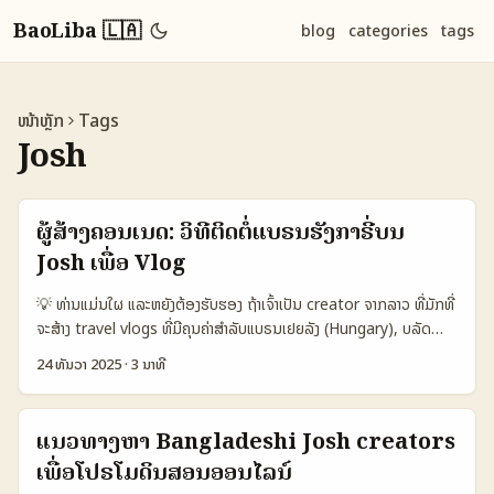
BaoLiba 🇱🇦
blog
categories
tags
ໜ້າຫຼັກ
Tags
Josh
ຜູ້ສ້າງຄອນເນັດ: ວິທີຕິດຕໍ່ແບຣນຮັງກາຣີ່ບນ
Josh ເພື່ອ Vlog
💡 ທ່ານແມ່ນໃຜ ແລະຫຍັງຕ້ອງຮັບຮອງ ຖ້າເຈົ້າເປັນ creator ຈາກລາວ ທີ່ມັກທີ່
ຈະສ້າງ travel vlogs ທີ່ມີຄຸນຄ່າສໍາລັບແບຣນເຢຍລັງ (Hungary), ບລັດ
ຄວາມຄິດທີ່ສາມາດເພີ່ມ ROI ແລະ engagement ແມ່ນການຮ່ວມງານທີ່ຈະ
24 ທັນວາ 2025
·
3 ນາທີ
ເປັນລະດັບ. ບັນຫາຄື: ຈຸດເປັນທາງຈິງຄັນສຳລັບການຕິດຕໍ່ທັງທັວທີ່ມີຂອງປະເທດ,
ແລະວິທີເສັ້ນທາງໃນ Josh ທີ່ຈະເຮັດໃຫ້ແບຣນຮັງກາຣີ່ເຫັນເຈົ້າ. ບົດນີ້ຈະເອົາເຈົ້າໄປ
ຈົບ ຈາກການຄິດຄ່າ, ການແກ້ໄຂ outreach, ຕົວຢ່າງ pitch, ແລະກະບວນການ
ແນວທາງຫາ Bangladeshi Josh creators
ຮ່ວມງານທີ່ເໝາະສົມສໍາລັບ Josh. ເຕືອນເລີກ: Josh ແມ່ນ short-video
ເພື່ອໂປຣໂມດິນສອນອອນໄລນ໌
app ທີ່ໃຫ້ໂອກາດເກີດ viral ຄວາມສ່ວນຂອງ local trend — ດັ່ງນັ້ນ