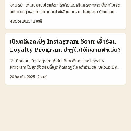
agencies ແລະ performance-driven partnerships — ຕົວຢ່າງເຊັ່ນ
💡 ບົດນໍາ: ທ່ານເປັນແບບໃດແລ້ວ? ຖ້າທ່ານເປັນຄຣີເເອດຈາກລາວ ທີ່ຢາກໄປເຮັດ
Inbeat Agency ຂອງ MENAFN ໄດ້ຂໍ້ມູນກ່ອນວ່າພວກເຂົາຂະຫຍາຍ
unboxing ແລະ testimonial ສຳລັບບຣານຈາກ Iraq ຜ່ານ Chingari —
ບໍລິການ (MENAFN - EINPresswire, 2026-01-06). ພາບໂລກນີ້ໃຫ້
ບົດນີ້ແມ່ນແຜນທາງຮອບຮວມ. ປັດໃຈສາມສິ່ງທີ່ຜູ້ຄ້າອອນໄລນແລະບຣານສົນໃຈ:
ເນື້ອຫາວ່າການດໍາເນີນງານທີ່ມີຂໍ້ຈຳກັດດ້ານພາຍໃນທ່ານສາມາດຊ່ວຍແບຣນໃນ
4 ທັນວາ 2025
·
2 ນາທີ
ການຕິດຕໍ່ຂໍຂໍແນວໃດ, ການຈັດການລູກຄ້າຂອງຕົນ, ແລະວິທີເຮັດໃຫ້
ອີຣັກເລີ່ມເຂົ້າຮ່ວມກັບ creators ຕ່າງປະເທດໄດ້ງ່າຍຂຶ້ນ. 📊 ຕາຕະລາງຂໍ້ມູນ
testimonial ດູມີຄ່າ. ຢ່າງໃນປັດຈຸບັນ APAC marketers ກໍກຳລັງເພີ່ມລວງ
(ການປຽບທຽບແພດຟ້ອມ) 🌍 🧩 Metric Apple Music (Iraq Focus)
ງົບປະມານໃນ video ແລະ influencer content (PR Newswire,
Spotify (Iraq Focus) Local Radio/Playlists 👥 Monthly
ເປັນຄລິເອດເບິ່ງ Instagram ອີຣາກ: ເຂົ້າຮ່ວມ
2025-12-02), ນີ້ແມ່ນໂອກາດທີ່ໃຫ້ທ່ານຕົກລົງເພື່ອຮອບຮວມແນວຕ່າງ
Active (est.) 250.000 300.000 150.000 📈 Local Curator
Loyalty Program ຢ່າງໃດໃຫ້ຄວາມສໍາເລັດ?
ປະເທດ. ໃນບົດນີ້ ຂ້ອຍຈະສະເຫຼີມຊົມວິທີການຄົ້ນຫາບຣານ Iraq ທີ່ສາມາດ
Access Direct labels／PR required Open playlist pitching
ຮ່ວມງານຜ່ານ Chingari, ຕົວແນວຂໍ້ຄວາມທີ່ໃຊ້ໄດ້ຈິງ, ການນຳເສີມແນວແອັດ
High 💰 Avg Promo Cost 600 USD 450 USD 200 USD 🛠️
💡 ເປີດຄວາມ: Instagram ສໍາລັບຄລິເອດອີຣາກ ແລະ Loyalty
ເຊີນດີ, ແລະແນວທີ່ຈະພັດທະນາ testimonial ໃຫ້ແກ່ audience ຂອງທ່ານ.
Best Outreach Tool Apple Music for Artists／PR mail
Program ໃນຍຸກດິຈິຕອນທີ່ທຸລະກິດໂຊຊຽວີໂອລກຳລັງພັດທະນາໄວແລະມີການ
📊 ຕາຕະລາງ Data Snapshot: ການປຽບທຽບຕົວເລືອກຕິດຕໍ່ 🧩
Spotify for Artists／submit Direct contact／WhatsApp
ແຂ່ງຂັນສູງ, Instagram ເປັນເພື່ອນມືທີ່ດີສຳລັບຄລິເອດອີຣາກໃນການເປັນ
Metric Direct Brand DM Distributor / Agent Marketplace
26 ກໍລະກົດ 2025
·
2 ນາທີ
ຕາຕະລາງນີ້ສະແດງຄ່າປະເພດທີ່ຕ່າງກັນໃນການເຂົ້າເຖິງຜູ້ຟັງທ້ອງຖິ່ນ ແລະຄ່າໃຊ້
ແລະເພີ່ມຜົນງານຂອງຕົນ. ການເຂົ້າຮ່ວມ loyalty program ບໍ່ແມ່ນແຕ່ຊ່ວຍ
Listing 👥 Monthly Active 15.000 5.000 25.000 📈 Chance
ຈ່າຍສ່ວນປະກອບ. ສະເລີຍແລ້ວ Apple Music ມີການຈໍາກັດດ້ານການຂໍ້ມູນ
ເພີ່ມລາຍໄດ້ ແຕ່ຍັງເປັນວິທີທີ່ຊ່ວຍສະໜັບສະໜູນຄວາມສົນໃຈແລະຄວາມສາມາດ
to get sample 10% 45% 20% ⏱️ Avg response time 7 ມື້ 3 ມື້
ແຕ່ຖ້າທ່ານສ້າງເເນວຢ່າງຖືກຕ້ອງ (PR, label contact) ມັນຈະເປັນຕຳແໜ່ງທີ່
ດັດແປງໃນການສ້າງຊື່ສຽງໃນຕະຫຼາດອອນໄລນ໌. ແມ່ນວິທີທີ່ຫຼາຍຄລິເອດໃນອີຣາ
5 ມື້ 💰 Cost to creator Free–$50 $50–$300 $10–$100 🔒
ເປັນປະໂຫຍດ. ...
ກໃຊ້ເພື່ອການສື່ສານກັບຜູ້ຕິດຕາມຢ່າງຕໍ່ເນື່ອງ ແລະການເປັນສ່ວນໜຶ່ງຂອງສັງຄົມ
Contract formality Low High Medium ຕາຕະລາງນີ້ສະແດງວ່າ
ໂຊຊຽວີໂອລ. ທົ່ວໄປແລ້ວ, loyalty program ເປັນໂອກາດທີ່ຄລິເອດສາມາດ
distributor/agent ມີຄວາມໂອກາດໄດ້ສິນໂຄສົມສຳລັບ creators ຫຼາຍ
ສ້າງກຸ່ມຜູ້ຊົມຊື່ງມີຄວາມຈົ່ງຈຳ ແລະຮັກສາຜູ້ຕິດຕາມໃຫ້ຢູ່ໃນວົງການເຄື່ອນໄຫວ
ກວ່າ ແຕ່ຄ່າຈ່າຍສູງແລະຂໍ້ເງື່ອນໄຂສູງກວ່າ. Marketplace ແມ່ນທາງລາຍການທີ່
ຂອງຕົນຢ່າງຍືນຍົງ. ສຸດທ້າຍນີ້, ໃນບົດຄວາມນີ້ຈະສະເຫຼີມສົມໃຈການໃຊ້
ຄ່າຈ່າຍກາງແຕ່ອາດຂາດການຕິດຕໍ່ທັງໝົດ; Direct DM ຄວາມທົນທານຕໍ່ຄວາມ
Instagram ຂອງຄລິເອດອີຣາກ ແລະວິທີໃຫ້ເຂົ້າຮ່ວມ loyalty program
ສັ້ນສຸດ ແຕ່ໂອກາດເລີຍທີ່ຈະສົ່ງເຄື່ອງທົດສອບເປັນຂ້າງນ້ອຍ. ...