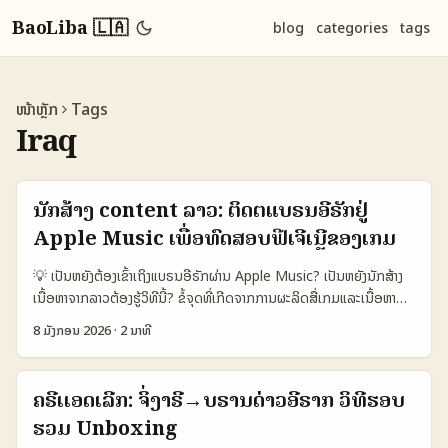
BaoLiba 🇱🇦
blog
categories
tags
ໜ້າຫຼັກ
Tags
Iraq
ນັກສ້າງ content ລາວ: ຕິດຕໍ່ແບຣນອີຣັກຢູ່
Apple Music ເພື່ອທົດສອບຟີເຈີເນຼີຂອງເກມ
💡 ເປັນຫຍັງຕ້ອງເຂົ້າເຖິງແບຣນອີຣັກຜ່ານ Apple Music? ເປັນຫຍັງນັກສ້າງ
ເນື້ອຫາຈາກລາວຕ້ອງຮູ້ວິທີນີ້? ຂໍ້ຈຸດທີ່ເກີດຈາກການຜະລິດສື່ເກມແລະເນື້ອຫາດนີ້
ເປັນ: ບາງແບຣນໃນອີຣັກເລີ່ມໃຊ້ Apple Music ເພື່ອປະກອບກັບແນວດົນຕີ
8 ມັງກອນ 2026
·
2 ນາທີ
ແລະ playlist ສຳລັບເກມ — ນັກສ້າງທີ່ຮູ້ວິທີຕິດຕໍ່ແບຣນຈະມີໂອກາດໄດ້
ເຂົ້າເຖິງຂໍ້ມູນຫຼາຍກວ່າຄົນທົ່ວໄປ. ບົດທີ່ນີ້ຈະສະຫລຸບການຄິດແນະນຳທີ່ປະຕິບັດໄດ້
ຈິງ, ການເຂົ້າເຖິງຜູ້ຕັ້ງແບຣນ, ການເຂົ້າເຖິງບໍລິການ Apple Music ຈາກລາວ,
ຄຣີເເອດເລີກ: ຈິ່ງາຣີ→ບຣານດ່າວອີຣາກ ວິທີຮອບ
ແລະແຜນການສຽງຂ່າວທີ່ຈະເຮັດໃຫ້ການທົດສອບຟີເຈີເນຼີເກມຂອງທ່ານເປັນທີ່
ຮວມ Unboxing
ນັບຖື. ໃນປີ 2026 ພາຍໃນພື້ນທີ່ເຊິງ ມີການເຕີບໃນການໃຊ້ influencer