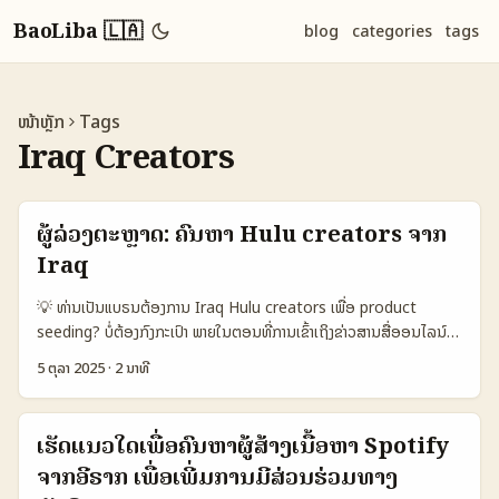
BaoLiba 🇱🇦
blog
categories
tags
ໜ້າຫຼັກ
Tags
Iraq Creators
ຜູ້ລ່ວງຕະຫຼາດ: ຄົ້ນຫາ Hulu creators ຈາກ
Iraq
💡 ທ່ານເປັນແບຣນຕ້ອງການ Iraq Hulu creators ເພື່ອ product
seeding? ບໍ່ຕ້ອງກົງກະເປົາ ພາຍໃນຕອນທີ່ການເຂົ້າເຖິງຂ່າວສານສື່ອອນໄລນ໌
ແບບຂ້າງຟ້າ ແລະການເປີດຕະຫຼາດຂ່າວໃຫ້ເຫັນຜູ້ໃຊ້ແບບແທ້ຈິງ, ການຄົ້ນຫາ
5 ຕຸລາ 2025
·
2 ນາທີ
creator ຍື່ນທີ່ເຮັດ content ກ່ຽວກັບ Hulu ແລະມີ audience ຢູ່ Iraq
ກໍ່ແມ່ນໂປຣຊີເຈັກໃນການເຂົ້າຕະຫຼາດໃນພາກເໜືອທີ່ທ່ານອາດຍັງບໍ່ເຄີຍເຮັດແບບ
ດຽວກັນ. ໃນນີ້ຂ້ອຍຈະພາທ່ານຜ່ານຂັ້ນຕອນທີ່ປຶກສາແລະທົດລອງເທິງການ
ເຮັດແນວໃດເພື່ອຄົ້ນຫາຜູ້ສ້າງເນື້ອຫາ Spotify
ຄົ້ນຫາ, ການປະຕິບັດ product seeding ທີ່ມີຜົນສຳເລັດ, ແລະການປະເມີນ
ຈາກອີຣາກ ເພື່ອເພີ່ມການມີສ່ວນຮ່ວມທາງ
ຄວາມສຳເລັດຢ່າງຊັດເຈນ — ທັງນີ້ເປັນການປອດໃຈສຳລັບຜູ້ລົງທຶນໃນລາວ. 📊