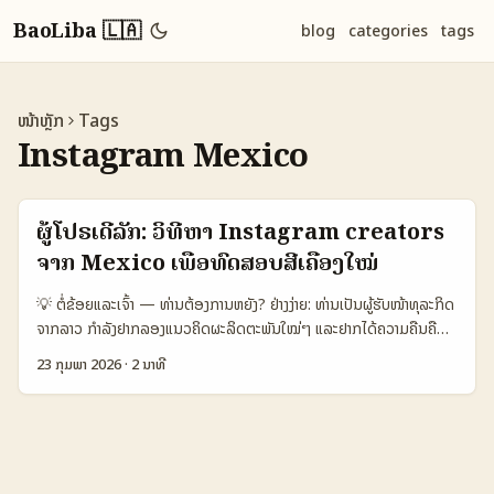
BaoLiba 🇱🇦
blog
categories
tags
ໜ້າຫຼັກ
Tags
Instagram Mexico
ຜູ້ໂປຣເດີລັກ: ວິທີຫາ Instagram creators
ຈາກ Mexico ເພື່ອທົດສອບສີ່ເຄື່ອງໃໝ່
💡 ຕໍ່ຂ້ອຍແລະເຈົ້າ — ທ່ານຕ້ອງການຫຍັງ? ຢ່າງງ່າຍ: ທ່ານເປັນຜູ້ຮັບໜ້າທຸລະກິດ
ຈາກລາວ ກຳລັງຢາກລອງແນວຄິດຜະລິດຕະພັນໃໝ່ໆ ແລະຢາກໄດ້ຄວາມຄືນຄືນ
ແນວຈ່ອຍຈາກຕະຫລາດ Mexico ທີ່ Instagram ເປັນແພດຟ້ອນຫນຶ່ງທີ່ມີ
23 ກຸມພາ 2026
·
2 ນາທີ
ສັນຍາລັກສ່ວນໃນແບບ short-form. ຄໍາຖາມທີ່ມັກເກີດ: ຈະຫາຜູ້ສ້າງທີ່ເໝາະ
ກັບການທົດສອບແນວໃດ? ພາຍໃນນີ້ມີແຜນວິທີຊັດເຈນ + ເຄື່ອງມືທີ່ຕົກ
ປະກອບຄວາມເປັນທ້ອງຖິ່ນ — ແລະປອງກັນຄວາມເສຍຫາຍ. Revo Labs —
ຕາມເອີ່ນໃນການອ້າງອິງ — ເປັນ agency ທີ່ເຘັດການເນື້ອຫາ native
short-form ແລະ activation ຜູ້ສ້າງໃນ Mexico/US, ພວກເຂົາແນະນຳວ່າ