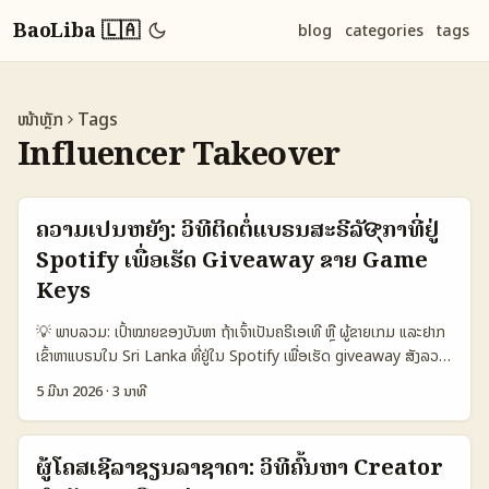
BaoLiba 🇱🇦
blog
categories
tags
ໜ້າຫຼັກ
Tags
Influencer Takeover
ຄວາມເປັນຫຍັງ: ວິທີຕິດຕໍ່ແບຣນສະຣີລັଙ୍ກາທີ່ຢູ່
Spotify ເພື່ອເຮັດ Giveaway ຂາຍ Game
Keys
💡 ພາບລວມ: ເປົ້າໝາຍຂອງບັນຫາ ຖ້າເຈົ້າເປັນຄຣີເອເທີ ຫຼື ຜູ້ຂາຍເກມ ແລະຢາກ
ເຂົ້າຫາແບຣນໃນ Sri Lanka ທີ່ຢູ່ໃນ Spotify ເພື່ອເຮັດ giveaway ສັງລວມ
game keys — ນີ້ແມ່ນບັນຫາທີ່ຈະຕ້ອງເຂົ້າໃຈເຖິງການກະທຳຮ່ວມ, ກຸ່ມເປົ່າ
5 ມີນາ 2026
·
3 ນາທີ
ໝາຍ, ກົງກັບຂໍ້ກຳນົດການແລະທາງການເງິນ. ຄວາມນິຍົມຂອງ Spotify ໃນການ
ເຊື່ອມຕໍ່ລິດສະຕິເພງ ກັບການເກັບຂໍ້ມູນ user ແລະ ticketing partners
(ຢ່າງໃນການຫຼາຍຕົວຢ່າງ, Spotify ໄດ້ລົງຊື່ຮ່ວມກັບ e-plus ແລະ ticketing
ຜູ້ໂຄສເຊີລາຊຽນລາຊາດາ: ວິທີຄົ້ນຫາ Creator
platforms ຕ່າງໆ) ຊ່ວຍໃຫ້ການຄົ້ນຫາອິນເວນທານຂອງຜູ້ຟັງງ່າຍຂຶ້ນ — ນີ້