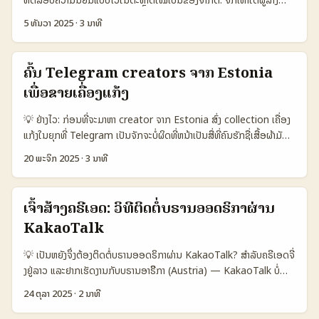
ແນະນຳແບບການເຮັດວຽກທີ່ລອງແລ້ວໄດ້ເຫັນຜົນເທິງ. 📊 ຕາຕະລາງຂໍ້ມູນ:
ເນື້ອຫາ (creators) ຈາກ Russia ຈະຊ່ວຍສົ່ງຜົນຕໍ່ການຮັບຮອງສິນຄ້າໃນ
ປຽບທຽບຕົວເລືອກການຂອງບໍລິການການໂປຣໂມ (Playlist vs Social vs
5 ທັນວາ 2025
·
3 ນາທີ
ຕະຫຼາດລາວ? ຄຳຖາມນີ້ເປັນຫຼັກ — ແຕ່ການຄົ້ນຫາຜູ້ສ້າງທີ່ຖືກຕ້ອງ, ເຂັ້ນໃຈແລະ
Paid) 🧩 Metric Playlist Promotion Social Boost Paid
ສາມາດທົດສອບຕະຫຼາດໄດ້ບໍ່ແມ່ນເລື່ອງງ່າຍ — ບໍ່ແມ່ນແຕ່ການຄົ້ນຊື່ໂດຍ
Creator Deal 👥 Monthly Active 150.000 120.000 80.000 📈
Google ແຕ່ກໍ່ຕ້ອງຄົ້ນຂໍ້ມູນ cross‑platform, ກວດ audience fit,
Conversion 6% 4% 12% 💰 Avg Cost per Campaign 500
ຄົ້ນ Telegram creators ຈາກ Estonia
ແລະຄັນຫາການບົດຄວາມທີ່ບໍ່ເປັນການໂຄສະນາຢ່າງໄວ້ໝັ້ນ. ໃນບົດນີ້ ຂ້ອຍຈະ
USD 400 USD 1.200 USD ⏱️ Time to ROI 30–45 ວັນ 14–30
ເພື່ອຂາຍເຄື່ອງແກ້ງ
ແນະນຳວິທີການຄົ້ນ, ເຄື່ອງມື, ແລະແຖວທີ່ຈະເປັນກ່ອນໃຫ້ເຈົ້າສາມາດດຶງ
ວັນ 45–90 ວັນ 📊 Analytics Detail Medium Low High ຕາຕະລາງ
Instagram creators ຈາກ Russia ເພື່ອເຮັດ A/B test, pilot
ແສດງວ່າ Playlist Promotion ແມ່ນທາງເລືອກທີ່ມີຄ່າຕໍ່ຜົນສຳລັບການ
💡 ຢ່າງໄວ: ກ່ອນທີ່ຈະມາຫາ creator ຈາກ Estonia ສົ່ງ collection ເຄື່ອງ
campaign ແລະວິເຄາະ demand ໃນລາວ — แบบ street‑smart, ບໍ່
ເລີ່ມຕົ້ນ (ຢ່າງທີ່ອ້າງອອກແບບ Spotify Marketing Package ທີ່ໃຫ້ຜົນ
ແກ້ງໃນຍຸກທີ່ Telegram ເປັນຈັກຈະບໍ່ຜິດທີ່ຫນ້າເປັນສື່ທີ່ຄົນຮັກຊື່ເສື້ອຜ້າມັກ
ເປັນທົ່ວໄປ. 📊 ຂໍ້ມູນສະພາບ (Data Snapshot) 🧩 Metric
ດ່ວນແຕ່ມີການວິເຄາະຈໍາກັດ), ຂະໜາດ Paid Creator Deal ຈະເປັນທາງ
ໃຊ້ເພື່ອຄົ້ນຫາ items ປິດສາງ. ຈາກທັງສະຫຼຸບເຮັດໃຫ້ຂໍ້ມູນເກີນໄປ, ຢ່າງສັ້ນ: ຄົນ
Instagram VKontakte Telegram 👥 Monthly Active 150.000
20 ພະຈິກ 2025
·
3 ນາທີ
ເລືອກທີ່ໄວ້ໃຈໄດ້ຫຼາຍກວ່າເພາະມີການກຳນົດການທົດສອບແລະການລາຍງານ
ຄົ້ນ Telegram ຈາກ Estonia ທີ່ເຫັນໄດ້ດີແລະຮ່ວມງານໄດ້ຈະເປັນ creator
200.000 120.000 📈 Avg Engagement 3.8% 2.1% 5.0% 💬
ລະອຽດ. ...
ທີ່ມີທັກສະເສັ້ນສຳລັບ audience local ແລະມີຄວາມຊ້ອນຊິ້ນກັບ
Comment Quality Medium Low High 🔍 Discovery Ease
ສະຖານະການ resale/vintage ທີ່ກໍ່ກ່ອນ. ບັນຫາທີ່ທ່ານຈະຕ້ອງແກ້: ຄົ້ນແນວ
High Medium Low ⚖️ Risk (misinfo/propaganda) Medium
ເຈົ້າສ້າງຄຣີເອດ: ວິທີຕິດຕໍ່ບຣານອອດຣິກາຜ່ານ
ໃດ, ຈັດການງົດປະມານ, ແລະວິທີປະກາດຂາຍທີ່ເຂົ້າກັບພິລະກຳ Telegram. ນີ້
High High 💰 Avg CPM (pilot) 6 USD 4 USD 8 USD ຕາຕະລາງນີ້
KakaoTalk
ແມ່ນ plan ງ່າຍໆ: ກຳນົດ KPI (awareness, sales, pre-orders), ລົງ
ແສດງໃຫ້ເຫັນວ່າ Instagram ເປັນຊ່ອງທາງທີ່ຄົນສາມາດຄົ້ນຫາ creators
ຘຸມຫາ creators ທີ່ມີກຸ່ມຜູ້ຕິດຕາມທີ່ຕົກຢ່າງກັບສະຖານະຂອງທ່ານ, ສອບຖາມ
ໄດ້ງ່າຍສຸດ ແລະມີອັງລະກຳ engagement ທີ່ສະດວກໃນການທົດສອບ
💡 ເປັນຫຍັງຈຶ່ງຕ້ອງຕິດຕໍ່ບຣານອອດຣິກາຜ່ານ KakaoTalk? ສຳລັບຄຣີເອດຈີ່
ແນນການ partnership ແລະທົດສອບແບບການຮ່ວມງານຂະໜາດນ້ອຍກ່ອນ.
ຕະຫຼາດ. VKontakte ມີ user base ໃນ Russia ແຕ່ discovery ແລະ
ງຢູ່ລາວ ແລະຢາກເຮັດງານກັບບຣານອາີຣິກາ (Austria) — KakaoTalk ບໍ່
📊 ການຍ້ອນຂໍ້ມູນ: Platform comparison (Estonia focus) 🧩
comment quality ຕ່ຳກວ່າ, ໃນຂະນະທີ່ Telegram ມີ engagement
ແມ່ນແບບທົ່ວໄປຂອງຕະຫຼາດຢູ່ອີມ ແຕ່ມັນເປັນແຜນທາງດີເພາະລູກຄ້າທີ່ມີຄວາມ
Metric Telegram channels (EE) Instagram creators (EE)
24 ຕຸລາ 2025
·
2 ນາທີ
ສູງສຸດແຕ່ມີຄວາມສຽງເກັບເນື້ອຫາແບບບັນຍາກ. ...
ສົນໃຈໃນການຮັບຂ່າວແບບທັນທີ ແລະການສື່ສານກັບກຸ່ມທຸລະກິດນ້ອຍ-ໃຫຍ່.
Facebook groups (EE) 👥 Monthly Active 120.000 95.000
ການຕິດຕໍ່ບຣານອາີຣິກາໂດຍຜ່ານ KakaoTalk ຕ້ອງການແຜນແບບຄວາມຄິດທີ່