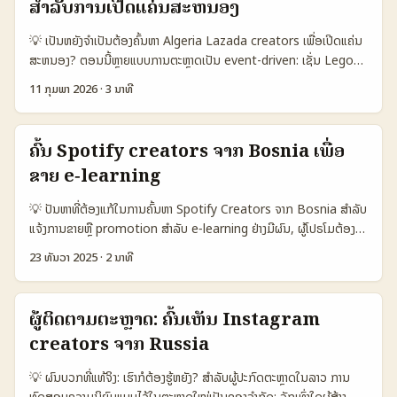
ສໍາລັບການເປີດແຄ່ນສະຫນອງ
ແມ່ນຈຸດເລີ່ມຕົ້ນທີ່ດີສຳລັບການປະກອບກັບແບຣນ. (ອ້າງອີງ: Spotify
partnership examples) ໃນບົດນີ້ ຂ້ອຍຈະແນະນໍາແນວທາງຈິງໆ ສຳລັບຄຣີ
💡 ເປັນຫຍັງຈຳເປັນຕ້ອງຄົ້ນຫາ Algeria Lazada creators ເພື່ອເປີດແຄ່ນ
ເອເທີແບບລາວ — ຈາກການກວດຄືນຂໍ້ມູນ, ການສະເຫມີແບບສົນທະນາ, ການ
ສະຫນອງ? ຕອນນີ້ຫຼາຍແບບການຕະຫຼາດເປັນ event-driven: ເຊັ່ນ Lego
ປະກອບແບບ campaign ແລະການຕິດຕໍ່ທີ່ມີປະສິດທິພາບເພື່ອເຮັດໃຫ້
Bloom Together ທີ່ຈັດການລະຫວ່າງ 6–15 ກຸມພາ 2026 ແລະມີ pop-
giveaway ຂອງເຈົ້າເຂົ້າຫາຕະຫລາດ Sri Lanka ໄດ້ຜົນ. 📊 ຕາຕະລາງຂໍ້ມູນ
11 ກຸມພາ 2026
·
3 ນາທີ
up ແລະ livestream ຢູ່ເມືອງທີ່ກຳນົດ — ນັ້ນແມ່ນໂອກາດທີ່ດີເພື່ອຮ່ວມງານ
ສັງລວມ (Countries comparison) 🧩 Metric Spotify (Sri
ກັບ creators ຈາກ Algeria ເພື່ອເປີດແຄ່ນ sponsored challenges.
Lanka) Spotify (Laos) Spotify (Malaysia) 👥 Monthly Active
ສະເລ່ຍຈັກທີ່ຕ້ອງເຮັດ: ຄົ້ນຫາ creator ທີ່ເຂົ້າກັບ product fit (ຕົວຢ່າງ:
1.200.000 180.000 2.500.000 📈 Mobile Penetration 65%
ຄົ້ນ Spotify creators ຈາກ Bosnia ເພື່ອ
Lego Bloom Together), ຈັດການ livestream ແລະເຮັດ mechanic
45% 78% 🎧 Average Listening hrs/wk 7.2 5.1 8.0 💰 Brand
ຂາຍ e‑learning
ຂອງ challenge ເພື່ອເກັບ data ROI. ບລັງຊັ່ນຈິງ: Lazada ມີ
Partnership Readiness High Medium High 🤝 Influencer
livestream events ແລະ member sign-ups (ເຊັ່ນການລົງທະບຽນ
Marketing Maturity Medium Low High ຕາຕະລາງນີ້ແມ່ນຮູບແບບ
💡 ປັນຫາທີ່ຕ້ອງແກ້ໃນການຄົ້ນຫາ Spotify Creators ຈາກ Bosnia ສຳລັບ
ເປັນ Lego Official Store member ຢູ່ Lazada) ເປັນ mechanic ທີ່
ສັງລວມທີ່ຊ່ວຍເຮັດໃຫ້ເຈົ້າເຫັນຄວາມແຕກຕ່າງຂອງຕະຫຼາດ: Sri Lanka ມີ
ແຈ້ງການຂາຍຫຼື promotion ສຳລັບ e‑learning ຢ່າງມີຜົນ, ຜູ້ໂປຣໂມຕ້ອງຮູ້
ສາມາດຕ້ອນຮັບ sponsored challenge — ນີ້ແມ່ນຈຸດເລີ່ມຕົ້ນທີ່ດີ ແລະມີ
user base ກາງດີແລະຄວາມພ້ອມທີ່ຈະຮ່ວມມືກັບແບຣນ, ໃນຂະນະທີ່ Laos
ວ່າຈຸດປະสงຂອງຄົນຄົນສ້າງຄວາມນ້ອຍອັນດຽວກັນກັບວ່າຈະຮອດປະໂຫຍດ
feature ທີ່ສົມມຸມໃຫ້ຜົນ. ...
23 ທັນວາ 2025
·
2 ນາທີ
ຍັງຕ້ອງພັດທະນາໄປຍັງລາຍການ influencer ແລະ mobile reach. ນີ້ແມ່ນ
ເທົ່າໃດ — ບາງຄັ້ງ creators ຈະບໍ່ມີ follower ຫຼາຍແຕ່ມີ audience ທີ່
ຂໍ້ມູນເປັນแนວທາງເລີ່ມຕົ້ນເພື່ອກຳນົດກຸ່ມເປົ່າໝາຍແລະທຸລະກຳທີ່ຈະເຮັດ. ...
ເໝາະສົມທີ່ຈະສົ່ງຂໍ້ຄວາມການຮຽນ. ສະພາບໃນ Bosnia and Herzegovina
ມີຊ່ອງຊຸມຊົນເສັ້ນນ້ອຍ ແຕ່ມີເສັ້ນສຽງທີ່ໃຫ້ຜົນສໍາເລັດໄດ້ຫນ້າສົນໃຈ — ບໍ່
ຜູ້ຕິດຕາມຕະຫຼາດ: ຄົ້ນເຫັນ Instagram
ແມ່ນຈຳເປັນຕ້ອງມີຜູ້ຕິດຕາມຫລາຍເພື່ອປັບຂຶ້ນຍອດຂອງຄິວເລີນ. ບົດນີ້ຈະພາ
creators ຈາກ Russia
ທ່ານຜ່ານຂັ້ນຕອນທີ່ປະຕິບັດໄດ້ — ຈາກການຄົ້ນ creator ຢູ່ Spotify, ການ
ວິເຄາະ playlist, ການຕິດຕໍ່ແບບມີຄວາມຮູ້ຈັກ, ແລະແນວທາງການຈັດງວ່າເງິນ
💡 ຜົນບວກທີ່ແທ້ຈິງ: ເຮົາກໍຕ້ອງຮູ້ຫຍັງ? ສໍາລັບຜູ້ປະກົດຕະຫຼາດໃນລາວ ການ
ຂອງທ່ານຈະຖືກໃຊ້ຢ່າງມີປະສິດທິພາບ. ນີ້ບໍ່ແມ່ນແທກລາຍການທົ່ວໄປ — ແຕ່
ທົດສອບຄວາມນິຍົມແບບໄວ້ໃນຕະຫຼາດໃໝ່ເປັນຂອງຈຳກັດ: ຈັກເທົ່າໃດຜູ້ສ້າງ