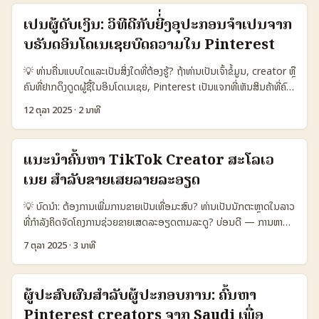
80.000 📈 Conversion 10% 6% 4% 💬 Engagement High
ກະຈາຍ, ຂໍ້ຄວາມທີ່ເປັນພາສາຢ່າງຖືກຕ້ອງ, ແລະການສະແດງຜົນຈິງໃນການ
Medium Low 🔒 Privacy / Control High Medium Low 💸 Avg.
ເປັນຜູ້ດັບເງິນ: ວິທີດີກັບຍີ່່ງອຸປະກອນຈຳເປັນຈາກ
ຮ່ວມງານ (social proof). ບົດນີ້ຈະພາເຈົ້າຜ່ານກັບຂັ້ນຕອນທີ່ຈິງ, ອະທິບາຍ
Cost per Collab €150 €300 €80 ຕາຕະລາງນີ້ສະແດງວ່າ Telegram
ບຣັນດອິນໂດເນເຊຍບົດຄວາມໃນ Pinterest
ການເປີດຫາການຕິດຕໍ່, ການປະກອບກັບການກຳນົດ KPI ແລະຕົວຢ່າງທີ່ເຫັນຜົນ
ໃນ Estonia ມີຄວາມຮ່ວມມືສູງແລະ conversion ດີສໍາລັບຂາຍ
—ປືນສະເຫຼີມສະຫຼອງຈາກການກະຊຸມຂາຍ (pop-up) ທີ່ Munich ທີ່
secondhand/vintage, ໃຫ້ທ່ານເລີ່ມຈາກ campaign ຂະໜາດນ້ອຍແລະ
💡 ທ່ານຄື່ນແບບໃດແລະເປັນສິ່ງໃດທີ່ຕ້ອງຮູ້? ຖ້າທ່ານເປັນເຈົ້າຂໍ້ມູນ, creator ຫຼື
COOFANDY, EKOUAER ແລະ Zeagoo ໄດ້ເຮັດສິ່ງນັ້ນຢ່າງເປັນຮູບແບບ
ຖືກຈໍານວນຄ່າກ່ອນຈະຂະຫຍາຍ. ...
ຄົນທີ່ຢາກດຶງດູດຜູ້ຊື້ໃນອິນໂດເນເຊຍ, Pinterest ເປັນແຈກທີ່ເຫັນສິນຄ້າທີ່ຄົນ
(Media OutReach, 05 Oct 2025). 📊 ການສະແດງຂໍ້ມູນ (Data
ຊອກ “must‑have” ແລະມີຈຸດປະສົງສໍາຄັນໃນການເພີ່ມການຄົ້ນຫາ. ບຣັນດ
Snapshot) 🧩 Metric Austria Brands Reach (Email)
12 ຕຸລາ 2025
·
2 ນາທີ
ອິນໂດເນເຊຍກຳລັງຂະຫຍາຍ​e‑commerce ແລະຢ່າງໃຫຍ່ເຂົ້າຫາລຸ້ນລຸ່ມ — ນີ້
KakaoTalk DM LinkedIn Cold Message 👥 Monthly Active
ແມ່ນໂອກາດສຳລັບຜູ້ສ້າງໃນລາວ. ບົດຄວາມນີ້ສຸ່ມປອມຈາກການສັງຂອງຄວາມ
— 1.200.000 800.000 📈 Avg Response Rate 8% 18% 10%
ເຫັນສາມາດ, ຂໍ້ມູນຂ່າວສານ, ແລະການຄາດໝາຍເຕັກນິກ — ເພື່ອເຮັດໃຫ້ທ່ານຮູ້
⏱️ Avg Reply Time 72 ຊົ່ວໂມງ 18 ຊົ່ວໂມງ 36 ຊົ່ວໂມງ 💬
ແນະນຳຄົ້ນຫາ TikTok Creator ສະໂລເວ
ວິທີຕິດຕໍ່ບຣັນ, ສ້າງພຣອມທີ່ຂອງ “must‑have” ແລະເປັນຜູ້ທີ່ບຣັນຈົ່ງຫາ. 📊
Personalization Ease Medium High Low 💰 Cost to Send
ເນຍ ສໍາລັບຂາຍເສຍລາຍລະອຽດ
ຕາຕະລາງ Snapshot: ການເປັນໄປໄດ້ລະຫວ່າງ Pinterest vs ແພດແບບອື່ນ
Low Low Medium ຕາຕະລາງດ້ານເນີນເຫັນວ່າ KakaoTalk DM ມີ
🧩 Metric Option A Option B Option C 👥 Monthly Active
ອັດຕາຕອບກັບແລະເວລາຕອບທີ່ດີກວ່າ ໃນການຕິດຕໍ່ກັບຄຸ່ມບໍລິສັດ (B2B) ທີ່
💡 ບົດນໍາ: ຕ້ອງການເພີ່ມການຂາຍເປັນເທື່ອມະສົບ? ທ່ານເປັນນັກຕະຫຼາດໃນລາວ
1.200.000 800.000 1.000.000 📈 Conversion 12% 8% 9% 💬
ມີການສື່ທີ່ເປັນສ່ວນຕົວ. ຢ່າງໄວ້ໃຈ, email ແມ່ນດີສຳລັບຂໍ້ມູນທາງການ, ແຕ່ຖ້າ
ທີ່ກຳລັງຄິດຈັດໂຄງການຊ່ວຍຂາຍເສດລະອຽດຕາມລະດູ? ບ່ອນດີ — ການຫາ
Engagement High Medium Low 💸 Avg CPA ₭ 25.000 ₭
ເຈົ້າຢາກໄດ້ການຕອບກັບໄວແລະຈໍາເປັນຕ້ອງສ້າງຄວາມເຊື່ອມໂຍງ KakaoTalk
TikTok creators ຈາກສະໂລເວເນຍ (Slovenia) ບໍ່ແມ່ນວຽກທີ່ຍາກເກີນ:
18.000 ₭ 22.000 ຕາຕະລາງແບບງ່າຍນີ້ສະແດງວ່າ Pinterest (Option A)
7 ຕຸລາ 2025
·
3 ນາທີ
ແມ່ນເປັນທາງເລືອກຫນຶ່ງ. ...
ຕ້ອງຮູ້ຕົວຈິງ, ກ່ອນໜ້າ, ແລະເອົາແຜນທີ່ຊັດເຈນ. ບົດນີ້ສະຫຼຸບຈາກການສຳຫຼວດ
ມັກຈະມີ engagement ສູງ ແລະ conversion ດີກວ່າທາງເລືອກທີ່ຫຼາຍເປັນ
ອອນໄລນ ແລະແຫຼ່ງຂໍ້ມູນທີ່ກ່ອນໜ້າ (ລຸ້ນ “la reserva” ທີ່ພວກເຮົາໄດ້ອ້າງວ່າ
ທຸກວິກິນ. ສະເລີຍສຳລັບຜູ້ສ້າງທີ່ຢາກເປັນຜູ້ນໍາສິນຄ້າ “must‑have”, ການນຳ
TikTok ເປັນແຫຼ່ງແນະນຳການເດີນທາງ ແລະ Travel Ads ຊ່ວຍປັບອັດຕາການ
ໃຊ້ Pinterest ເປັນຕົວເລືອກດີ — ແຕ່ຕ້ອງມີການວາງແຜນແນວການຕິດຕໍ່
ຜູ້ປະສົບຜົນສໍາລັບຜູ້ປະກອບການ: ຄົ້ນຫາ
ຈອງ), ແລະຜະລິດເປັນແຜນງານເປັນຂັ້ນ — ສະເລີຍສຳລັບນັກຕະຫຼາດໃນລາວທີ່
ບຣັນທີ່ຖືກຕ້ອງແລະທົດສອບແຄຣດ. ...
Pinterest creators ຈາກ Saudi ເພື່ອ
ຕ້ອງການເຂົ້າສະເຫຼີມກັບຕະຫຼາດຢູ່ສະໂລເວເນຍ. ສິ່ງທີ່ຈະເປັນຊັດເຈນໃນບົດຄວາມ