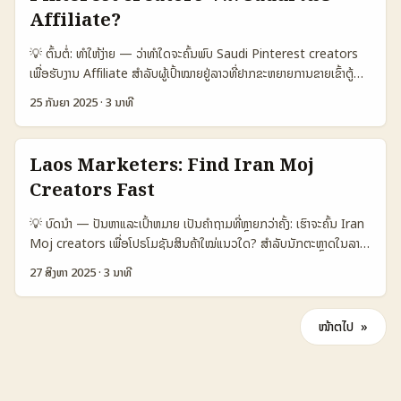
ນີ້: - ການຄັດຄືນຜູ້ສ້າງສ່ວນເນື້ອຫາ TikTok ທີ່ເໝາະສຳລັບການຂາຍລະດູ
Affiliate?
(Christmas, summer, ski season). - ວິທີສອບຖາມ, ເຄື່ອງມືການ
💡 ຕົ້ນຕໍ່: ທຳໃຫ້ງ່າຍ — ວ່າທຳໃດຈະຄົ້ນພົບ Saudi Pinterest creators
ຄົ້ນຫາ, ແລະການປະເມີນຜົນ. - ການນໍາ Travel Ads ແດ່ວໃດໄປປະສົງກັບ
ເພື່ອຮັບງານ Affiliate ສຳລັບຜູ້ເປົ້າໝາຍຢູ່ລາວທີ່ຢາກຂະຫຍາຍການຂາຍເຂົ້າຕູ້
influencer-driven UGC. - ລາຍການແນະນຳຕົວຢ່າງ, KPI ແລະແຜນງານທີ່
Saudi ຜ່ານ Pinterest creators — ຄໍາຖາມທີ່ມັກເກີດແມ່ນ: “ຈະຫາພວກ
ເຮັດໄດ້ທຸກຂະໜາດ. 📊 ຕາຕະລາງຂໍ້ມູນສັງລວນ (ປຽບທຽບ Option A/B/C)
25 ກັນຍາ 2025
·
3 ນາທີ
ເຂົາໄດ້ຈາກໄສ່ແນວໃດ? ຈະເຮັດສັນຊາດແນວໃດ?” ຂໍ້ຈຸດສຳລັບວຽກນີ້ຄືການ
🧩 Metric Option A Option B Option C 👥 Monthly Active
ເຂົ້າໃຈປະເພດຜູ້ສ້າງ (mega vs micro vs nano), ພລັງກູ້ການມີສ່ວນຮ່ວມ,
1.200.000 800.000 1.000.000 📈 Conversion 12% 8% 9% 💬
ແລະວິທີລຸ້ນມາກັບ affiliate links ໃນຄຳນຳ. ບົດນີ້ຈະລອງຫາວິທີທີ່ເຈົ້າສາມາດ
Avg Engagement 6.5% 4.2% 5.0% 💰 Avg CPM €8 €12 €10
Laos Marketers: Find Iran Moj
ເຮັດໄດ້ຈິງ ພ້ອມກັບແນະນຳໃນການປັບຍຸດທະສາດ cross-channel ແລະ KPI
🎯 Best For ການຈອງເດີ້ນທາງ ແຄຣເມີທ໌ຂາຍສິ່ງຂອງ ສິນຄ້າ seasonal
Creators Fast
ທີ່ຄວນວັດ. Pinterest ສໍາລັບ Saudi market ມີການເຕີບໂຕໃນໝວດຫຼາຍ:
ທົ່ວໄປ ຕາຕະລາງນີ້ສະແດງການປຽບທຽບລະຫວ່າງທາງເລືອກສໍາລັບການເປັນການ
ຄວາມສ່ວນຂອງ lifestyle, beauty, food, travel-related pins ແລະ
ໂຄສະນາ influencer-driven: Option A ເຫັນວ່າມີ reach ແລະ
💡 ບົດນໍາ — ປັນຫາແລະເປົ້າຫມາຍ ເປັນຄຳຖາມທີ່ຫຼາຍກວ່າຄັ້ງ: ເຮົາຈະຄົ້ນ Iran
ການທີ່ micro/nano creators ມີ engagement ສູງ — ນີ້ແມ່ນໂອກາດ
engagement ດີສຸດ (ເຫັນຜົນດີສຳລັບ travel), ໃນຂະນະທີ່ Option B
Moj creators ເພື່ອໂປຣໂມຊັນສິນຄ້າໃໝ່ແນວໃດ? ສຳລັບນັກຕະຫຼາດໃນລາວ
ດີເພື່ອ affiliate ທີ່ຕ້ອງການຄົນເປັນເຄື່ອງຈັກເຂົ້າເຮັດການຫຼັກສົບຜົນ. 📊
ເຫັນ CPM ສູງແຕ່ອາດເຮັດໃຫ້ສົມຄຸນກັບຜະລິດຕະພັນ niche. ຂໍ້ສະເຫຼີມ: ການ
ຄຳຕອບບໍ່ພຽງແຕ່ການຫາສາວຍງ່າຍ — ມັນຕ້ອງຜູ້ຊົນ, ການກວດຄືນຂໍ້, ແລະ
ກອງຂໍ້ມູນ: ການລະເລີຍທີ່ຄວນດູ (Countries comparison) 🧩 Metric
ປະກອບ Travel Ads ຂອງ TikTok ສາມາດຊ່ວຍລຸດຄ່າ CPM ແລະເພີ່ມ
27 ສິງຫາ 2025
·
3 ນາທີ
ແຜນສໍາລັບການສົນທະນາທີ່ມີປະສິດທິພາບ. ບລັອກນີ້ສ້າງຂຶ້ນເພື່ອຊ່ວຍໃຫ້ທ່ານ: -
Option A Option B Option C 👥 Monthly Active 1.200.000
conversion ເມື່ອນຳມາຮ່ວມກັບ UGC ຂອງ creator.* ...
ຮູ້ວ່າຜູ້ສ້າງທີ່ເໝາະແນວໃດ (niche, tone, audience). - ປັບການຄົ້ນດ້ວຍ
800.000 1.000.000 📈 Conversion 12% 8% 9% 💬 Avg
ເຄື່ອງມືທີ່ມີໄດ້ຜົນ. - ຕິດຕໍ່ຢ່າງມີສະຫຼຸບ — ກຽມສັນຍາ, KPI ແລະການ
ໜ້າຕໍ່ໄປ »
Engagement 4.5% 2.8% 3.1% 💰 Avg CPA (USD) 9.00 12.50
ທົດສອບ. ໃນສະພາບວັດຖຸປະສົງນີ້ ຂ້ອຍຈະເອົາຕົວຢ່າງຈາກເນື້ອຫາອ້າງອີງ
7.20 🔎 Creator Type micro/nano mid-tier mega/celebrity
(producer tags ແບບ Metro Boomin ແລະ Pharrell) ແລະພາລະກິດ
ຕາຕະລາງນີ້ແມ່ນຕົວຢ່າງສະແດງຄ່າທົດສອບໃນທຸກ Option: Option A
ການສະໜັບສະໜູນຜູ້ສ້າງທີ່ Monport ເຮັດ — ເພື່ອສະແດງຫາວິທີໃຊ້ການ
ສະແດງການປະກອບທີ່ເຫັນວ່າຜູ້ສ້າງ micro/nano ໃນ Pinterest ມັກໃຫ້
ຈັດການແລະການສື່ສານໃນການຄົ້ນຫາ Iran Moj creators. 📊 ສະຫຼຸບຂໍ້ມູນ