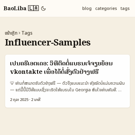
BaoLiba 🇱🇦
blog
categories
tags
ໜ້າຫຼັກ
Tags
Influencer-Samples
ເປັນຄຣີເອຕເດອ: ວິທີຕິດຕໍ່ແບຣນເຈໍຈຽຍຍ້ອນ
vkontakte ເພື່ອໄດ້ຕໍ່ສັ່ງຕົວຢ່າງຟຣີ
💡 ທ່ານກໍ່ສາມາດຮັບຕົວຢ່າງຟຣີ — ຕົວຈິງແບບແນະນຳ ທັງໝົດບໍ່ແມ່ນຄວາມຝັນ
— ແຕ່ມື້ນີ້ມີວິທີແບບເຊິ່ງຈະເຮັດໃຫ້ແບຣນໃນ Georgia ສົນໃຈທ່ານທັນທີ. ສຳ
ລັບເຄຣຍເອດໃນລາວ ທີ່ຕ້ອງການຕົວຢ່າງສີນຄ້າຟຣີ ການເຊື່ອມຕໍ່ຜ່ານ
2 ຕຸລາ 2025
·
2 ນາທີ
vkontakte (VK) ແມ່ນທາງເລືອກທີ່ດີ — ແຕ່ມີການປະຕິບັດທີ່ຕ້ອງຮັບຊາບ:
ການຄົ້ນຫາແບຣນທີ່ຖືກຕ້ອງ, ການສົ່ງຂໍແບບມີລັກສະນະ, ແລະການສ້າງການ
ຮ່ວມມືທີ່ມີມູນຄ່າ. ພາຍໃນບົດຄວາມນີ້ ຂ້ອຍຈະແຈ້ງທຸກຂໍ້ທີ່ຈຳເປັນ — ຈາກການ
ຄົ້ນຫາແບຣນ Georgia ຢູ່ VK, ການສົ່ງ DM ທີ່ມີຜົນ, ການນຳສະເຫຼີມ
portfolio ແລະການຕັ້ງຄ່າ logistics ສົ່ງສິນຄ້າຂ່ອຍໆ — ທັງນີ້ຂໍໃຫ້ເປັນຄຳ