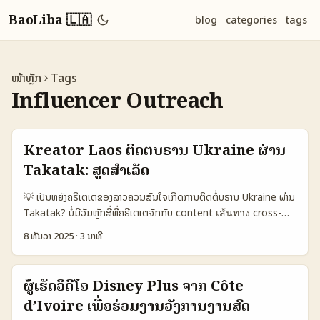
BaoLiba 🇱🇦
blog
categories
tags
ໜ້າຫຼັກ
Tags
Influencer Outreach
Kreator Laos ຕິດຕໍ່ບຣານ Ukraine ຜ່ານ
Takatak: ສູດສໍາເລັດ
💡 ເປັນຫຍັງຄຣີເຕເຕຂອງລາວຄວນສົນໃຈເກີດການຕິດຕໍ່ບຣານ Ukraine ຜ່ານ
Takatak? ບໍ່ມີວັນຫຼັກສີ່ທີ່ຄຣີເຕເຕຈັກກັບ content เส้นทาง cross-
border ເຫັນວ່າການຂາຍຜະລິດຕະພັນຂອງ Ukraine ຢູ່ໃນ Takatak ແປ
8 ທັນວາ 2025
·
3 ນາທີ
ວ່າເປັນໂອກາດທີ່ດີ — ແຕ່ກ່ອນຈະສົນໄດ້ຈໍາເປັນຕ້ອງຮູ້ວ່າຄວາມຕ້ອງການຂອງ
ບຣານ, ພົນລະກຳຂອງ Takatak, ແລະວິທີສົ່ງ pitch ທີ່ນໍາໃຊ້ໄດ້ແທ້ໆ. ບົດເປັນ
ນີ້ຈຸ່ມການສະເຫຼີມແບບງ່າຍໆ: ຂັ້ນຕອນຕິດຕໍ່ (research → outreach →
ຜູ້ເຮັດວິດີໂອ Disney Plus ຈາກ Côte
negotiation → delivery) ແບບທີ່ເປັນພາຍໃນຂອງ Lao creators.
d’Ivoire ເພື່ອຮ່ວມງານວັງການງານສົດ
ຂ້າພະເຈົ້າຈະສອບທຸກແນວ — ຈາກການຄົ້ນຫາບຣານທີ່ມີ fit, ວິທີສົ່ງ DM ຢ່າງມີ