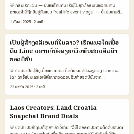
ຄຸນຄ່າ, ເຖິງການສ້າງ long-form review ທີ່ບາງຄັ້ງຕ້ອງມີຄວາມອະໄພແລະ
💡 ກ່ອນເຮັດແຜນ — ບັນຫາທີ່ກັບກັນ ເຮົາຢູ່ໃນຍຸກທີ່ຄອນເນທສກັບການ
ການຈັດການທຸລະກຳ. 📊 ຕາຕະລາງ Data Snapshot: ປຽບທຽບ
ສະແດງສິ່ງທີ່ຖືກຍືນຢູ່ກັບແບບ “real-life event vlogs” — ບໍ່ແມ່ນພາບຕັດ
Platform ສໍາລັບ Outreach 🧩 Metric Takatak TikTok
ຫຼຽນພຽງຢ່າງເທັກນິກ, ແຕ່ແມ່ນການຖືກຕ້ອງໃນສັງຄົມແລະວັດທະນະທຳ
Instagram 👥 Monthly Active 90.000.000 1.200.000.000
1 ທັນວາ 2025
·
2 ນາທີ
ທ້ອງຖິ່ນ. ສຳລັບແບຣນທີ່ຢາກຈັດງານທີ່ມີຄວາມເປັນ Disney Plus-themed
1.000.000.000 📈 Engagement (avg) 6.2% 4.5% 3.8% ✉️
ແລະຕ້ອງການເຊື່ອມຕໍ່ກັບຜູ້ສ້າງເນື້ອຫາຈາກ Côte d’Ivoire, ຄວາມທັນສະໄໝ
Ease of Brand DM High Medium Medium 🧾 Creator Tools
ການກວດສອບແລະແນວທາງການຕິດຕໍ່ທີ່ຊັດເຈນແມ່ນສິ່ງສໍາຄັນ. ນີ້ບໍ່ແມ່ນບົດທີ່
for Long-form Limited Good Good 💰 Typical Brand
ເປັນຜູ້ສ້າງຄລິເອເນຕ໌ໃນລາວ? ເຮັດແນວໃດເພື່ອ
ວຽກພຽງການລາຍຊື່ — ແຕ່ມັນແມ່ນແຜນການປະຕິບັດ, ຊັດເຈນວີທີຫຼາຍເພື່ອ
Budget (small biz) Low–Medium Medium Medium–High
ຕິດ Line ບຣານດ໌ບັວລຽຍເພື່ອທົບສອບສິນຄ້າ
ຊ່ວຍໃຫ້ທ່ານເຫັນຄົນທີ່ມີຄວາມເປັນ Disney Plus-focused, ຂໍ້ເຄັ່ງໃນການ
ຕາຕະລາງເຫັນວ່າ Takatak ມີ engagement ດີສໍາລັບເວລາໂຕຈິງແລະການ
ຕິດຕໍ່, ແລະວິທີຈ່າຍເງິນທີ່ຖືກຕ້ອງ. ຕອນນີ້ມີຂໍ້ມູນລ່າສຸດກ່ອນວັນທີ 1 ທໍລະ
ຍອດນິຍົມ
ຕື່ນເຕັ້ນອາດຈະເໝາະກັບ content native, ແຕ່ວັດຖຸສໍາລັບ long-form
ຄານດີ — Disney+ ກຳລັງມີປະກາດການເພີ່ມເນື້ອຫາຕົ້ນດັ່ງທີ່ລາຍງານໂດຍ
review ຈະຕ້ອງໃຊ້ TikTok ຫຼື Instagram ເພີ່ມ tools ແລະບັດທີ່ມີງົບ
💡 ບົດນໍາ: ເປັນຜູ້ສ້າງເນື້ອຫາຈາກລາວ ຕິດຕໍ່ບຣານດ໌ບັວລຽຍທາງ Line ແນວ
ComingSoon (2025-11-29) — ນີ້ແມ່ນເນື້ອຫາທີ່ສໍາຄັນສໍາລັບການ
ປະມານສູງ. ນີ້ແມ່ນຈຸດສຳຄັນເພື່ອການຕັດສິນໃຈເຖິງຈຸດຫມາຍ platform ທີ່ຈະ
ໃດ? ຖ້າເຈົ້າເປັນເຄຣເອເທີທີ່ຢາກກວດສອບສິນຄ້າຍອດນິຍົມຈາກ
ເຊື່ອມຕໍ່ໃນການໂພສ promotion ຂອງ creators ທີ່ມີ Disney Plus
ໃຊ້ໃນ outreach ແລະ production. ...
ບຣານດ໌ບັວລຽຍໂດຍການຕິດຕໍ່ຜ່ານ Line — ບົດນີ້ສະຫຼຸບຂັ້ນຕອນຂາດເປັນ,
interests (ComingSoon, 2025). 📊 ຕາຕະລາງ Data Snapshot
22 ພະຈິກ 2025
·
2 ນາທີ
ກິດຈະກໍາທີ່ຕ້ອງເຮັດ, ແລະຕົວຢ່າງທີ່ເໝາະສົມເພື່ອເຮັດໃຫ້ brand ສົນໃຈຈົນຢືນ
— ການເລືອກແພລຕຟອມໃນການຄົ້ນຫາ 🧩 Metric Instagram TikTok
ຍັນສະຫຼຸບການຮ່ວມງານ. ທີ່ສໍາຄັນ: ບຣານດ໌ຫຼາຍໆ (ເຊັ່ນ luxury ເຊັ່ນ Saint
YouTube 👥 Monthly Active (Côte d’Ivoire) 1.200.000
Laurent, Dior, ແລະອື່ນໆ ທີ່ຖືກພາກພຽງໃຈໂດຍການສ່ວນບອກການຈັດຈໍາ
900.000 650.000 📈 Discovery Ease High Very High Medium
Laos Creators: Land Croatia
ເພື່ອຜູ່ເດີນທາງ) ມັກມີການສື່ສານຜ່ານດິຈິຕອນທີ່ສ່ວນບຸກເພື່ອໃຫ້ບໍລິການ
💬 Creator Format Short posts, reels Short viral clips,
Snapchat Brand Deals
ສ່ວນຕົວ — ນີ້ຕອງໃຊ້ strategy ທີ່ລົງຕົວແລະມີຄ່າ. ຈຶ່ງບໍ່ພຽງທີ່ຈະສົ່ງຂໍ້ຄວາມ;
dances Long-form vlogs 🔎 Disney Plus–Related Tags
ຕ້ອງສະແດງວ່າເຈົ້າມີຄືນໃຈ-ລາຍໄດ້, audience, ແລະວິທີຈະສົ່ງຄ່າໃຫ້ພວກເຂົາ.
#DisneyPlus #DisneyCI #DisneyPlus #DisneyTok
💡 ບົດນໍາ ເປັນຄຳຖາມທີ່ຫຼາຍໆເຈົ້າເວົ້າກັນ: “ວິທີໃດອອກເປັນການຕິດຕໍ່ບຣານດາ
📊 ຕາຕະລາງສະຫຼຸບຂໍ້ມູນ: ການເສັ້ນທາງຕິດຕໍ່ (Line ຕຽມກັນກັບ Email ແລະ
#DisneyPlusReview 💰 Typical Fee Range (per event) USD
ເຄຣອເທຍ ໃນ Snapchat ເພື່ອເຮັດ cross-promo?” ສຳລັບເຈົ້າທີ່ສ້າງ