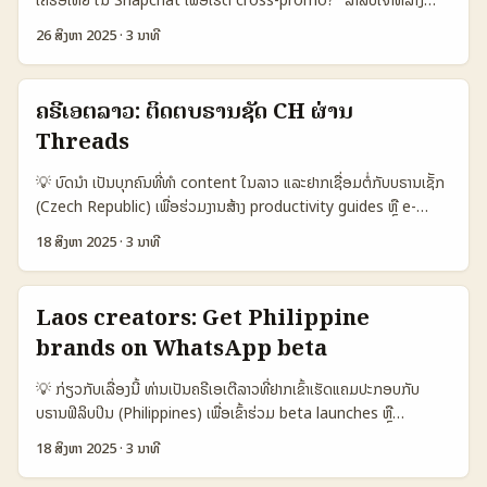
WhatsApp) 🧩 Metric Line (Chat) Email (PR) WhatsApp 👥
150–800 USD 100–1.200 USD 400–2.500 ຕາຕະລາງເຫັນວ່າ
ເນື້ອຫາໃນລາວ, ການເຂົ້າເຖິງບຣານດາຕ່າງປະເທດຕ້ອງມີແຜນຜະລິດ ແລະຄວາມ
Monthly Active 850.000 — 500.000 📈 Typical Response
TikTok ແມ່ນສະຖານທີ່ຄົ້ນຫາສະຫຼຸບໄດ້ງ່າຍແລະໄວທີ່ສຸດ ໃນຂະນະທີ່
26 ສິງຫາ 2025
·
3 ນາທີ
ແມ່ນຈິງ — ບໍ່ແມ່ນກວ່າຈະສົ່ງ DM ແຕ່ຢ່າງດຽວ. ບົດນີ້ອຈະພາເຈົ້າໄປຈົບຈາກ
24–72 ຊົ່ວໂມງ 2–10 ວັນ 48–96 ຊົ່ວໂມງ 💬 Best For ການຕິດຕໍ່
Instagram ດີສໍາລັບການຄວບຄຸມການສະແດງຄວາມຮູ້ແລະ YouTube ຖືກ
ການສະແດງຂໍ້ມູນຈາກ Snapchat ກ່ຽວກັບວິທີທີ່ເຂົ້າເໝາະ (เช่น ການໃຊ້
ສ່ວນຕົວ / ສົນທະນາ ຂໍ້ສະເໜີທາງການ (PSA, PR) ຕ້ອງການເຊື່ອມຕໍ່ສາມາດສື່
ໃຊ້ເພື່ອວິດີໂອຍາວ. ຄ່າຈ່າຍອາດຈະແຕກຕ່າງກັນຫຼາຍຂຶ້ນຕາມການຖາມຮູບແບບ
Snaps ທີ່ແທ້ຈິງ ແລະ OOH) ທີ່ມີການອ້າງອີກໂຕຢ່າງໜ້າສົນໃຈ, ແລະການ
ສານໄດ້ໄວ 🔒 Privacy ປອດໄພ (personal) ດີ ປອດໄພ 🏷️ Use Case
ແລະການເຊື່ອມຕໍ່ຂໍ້ຕິດຕໍ່. ...
ຄຣີເອຕລາວ: ຕິດຕໍ່ບຣານຊັດ CH ຜ່ານ
ແນະນຳວິທີທີ່ເຈົ້າສາມາດນໍາໄປໃຊ້ກັບບຣານດາໃນຄຣອເທຍໂດຍມີຄວາມສຳເລັດສູງ.
Pitch ສັ້ນ, ສົ່ງ portfolio, ບັນທຶກ live ຂໍສະຫຼຸບຂໍ້ພິເສດ, invoice ການ
Threads
ໃນຂະນະນີ້ມີສິ່ງທີ່ຕ້ອງໃຈໃສ່: - ການເປັນ “ອັທເນຕິຊິທີ” ແລະຄວາມຮູ້ສຶກທີ່ເປັນ
ຕວງສອບແລະ follow-up ຕາຕະລາງຂ້າງເທິງສະຫຼຸບວ່າ Line ແມ່ນຕົວເລືອກດີ
ມິດກັບຜູ້ເບິ່ງ — ນີ້ແມ່ນສ່ວນສຳຄັນຂອງແຄມເປີໄດ້ອ່ານຈາກ Snapchat
ສໍາລັບການເລີ່ມສັບສົນທະນາແບບສ່ວນຕົວ ຫຼືສົນທະນາທີ່ຕ້ອງການການຕອບກັບ
💡 ບົດນໍາ ເປັນບຸກຄົນທີ່ທຳ content ໃນລາວ ແລະຢາກເຊື່ອມຕໍ່ກັບບຣານເຊັັກ
(Barbara Wallin Hedén) ທີ່ຍ່ອມເນັ້ນການນຳ Snaps ຂອງຄົນທ້ອງຖຽວ
ໄວ. Email ເຫັນຜົນດີສໍາລັບເອກະສານທາງການ; WhatsApp ເໝາະສໍາລັບ
(Czech Republic) ເພື່ອຮ່ວມງານສ້າງ productivity guides ຫຼື e-
ໄປໃສ່ສະພາບສົດ. - ຄວາມປອດໄພແລະການຄຸ້ມຄອງຜູ້ໃຊ້ — ຂ່າວລ່າສຸດຈາກ
ຕິດຕໍ່ໃນເຂດທີ່ມີຜູ້ໃຊ້ຫຼາຍ. ...
guides? ບົດນີ້ເພື່ອຊ່ວຍໃຫ້ທ່ານມີ playbook ທີ່ເປັນການນຳໃຊ້ Threads
eposten ກ່ຽວກັບການແຈ້ງເຕືອນກ່ຽວກັບ grooming ທີ່ເກີດໃນ
18 ສິງຫາ 2025
·
3 ນາທີ
ເປັນທີ່ຕິດຕໍ່ — ສັງລວມຈາກການສຳຫຼວດອນໄລນ໌, ຄວາມຄິດຂອງຜູ້ຊ່ວຍຄືນ
Snapchat ເປັນກໍລະນີທີ່ຈະຕ້ອງຮັບຜິດຊອບໃນວິທີທີ່ເຈົ້າຕິດຕໍ່ບຣານດ. (e.g.,
ຄ້າງຕະຫຼາດ (Coherent Market Insights / Ravina Pandya), ແລະ
eposten, 2025) 📊 ຕາຕະລາງ Snapshot ຂໍ້ມູນ 🧩 Metric Option
ຂໍ້ມູນຂ່າວສານລ່າສຸດທີ່ສີບສ່ວນກ່ອນ. ຫາກທ່ານກຳລັງສອງຫາວິທີ: ຈະສົມທຽບ
A Option B Option C 👥 Monthly Active 1.200.000 800.000
Laos creators: Get Philippine
Threads ກັບແຜນ outreach ອື່ນໆ ບໍ? ຜູ້ຫ້ອງວ່າ Threads ມີຈຸດດີແນວ
1.000.000 📈 Conversion 12% 8% 9% ⏱️ Avg Response
brands on WhatsApp beta
ໃດ? ບົດນີ້ຈະອະທິບາຍຂັ້ນຕອນທີ່ປະຕິບັດໄດ້ຈິງ, ທ່ານສາມາດນໍາໄປໃຊ້ເພື່ອ
Time (days) 3 7 5 💰 Cost per Outreach (USD) 45 30 20 💬
ຂະຫຍາຍການຮ່ວມງານ ແລະພັດທະນາ product ideas ສຳລັບ audience
Authenticity Score 9/10 6/10 7/10 ຕາຕະລາງນີ້ສະແດງການຍ້ອນຄືນ
💡 ກ່ຽວກັບເລື່ອງນີ້ ທ່ານເປັນຄຣີເອເຕີລາວທີ່ຢາກເຂົ້າເຮັດແຄມປະກອບກັບ
ຈັກ. (Coherent Market Insights / Ravina Pandya ແມ່ນແນະນຳ
ລະຫວ່າງ 3 ແຜນທີ່ປົກກະຕິ: A = ຕິດຕໍ່ຕົວໂຕຜ່ານ DM ແລະເສີມດ້ວຍ
ບຣານຟິລິບປິນ (Philippines) ເພື່ອເຂົ້າຮ່ວມ beta launches ຫຼື
ເຖິງການວິເຄາະຕະຫຼາດ ແລະແນວທາງການລະບຸຜົນສໍາລັບ R&D ເປັນ growth
Snaps ທີ່ແທ້, B = ຜ່ານ Agency/PR, C = ອີເວນທ້ອງຖຽວ ແລະອີເວນ
exclusive trials? ນີ້ແມ່ນຄຳຖາມທີ່ເຮົາເຫັນບໍ່ຢຸດ — ແລະ WhatsApp
strategy — ແນະໃຊ້ເພື່ອປະກອບການແນະນຳທີ່ຢູ່ສົງຜົນໄດ້.) 📊 ຕາຕະລາງ
18 ສິງຫາ 2025
·
3 ນາທີ
ເປີດຕົວ. Option A ເປັນ top ໃນດ້ານ Authenticity ແລະ Conversion
ກຳລັງເປັນທາງເລືອກທີ່ດີສໍາລັບການຕິດຕໍ່ສົນທະນາກັບບຣານໃນແຄມນີ້. ໃນຕອນ
ຂໍ້ມູນ Snapshot (ເປັນການປຽບທຽບແບບວິທີຕິດຕໍ່) 🧩 Metric
ແຕ່ມີຄ່າ Outreach ສູງກວ່າ. ...
ຕະຫຼາດ 2025, AnyMind Group ໄດ້ຂະຫຍາຍຟີເຈີຂອງ AnyChat ໄປຫາ