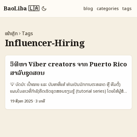
BaoLiba 🇱🇦
blog
categories
tags
ໜ້າຫຼັກ
Tags
Influencer-Hiring
ວິທີຫາ Viber creators ຈາກ Puerto Rico
ສໍາລັບຊຸດສອນ
💡 ບົດນໍາ: ເປົ້າໝາຍ ແລະ ບັນຫາທີ່ແທ້ ທ່ານເປັນນັກການຕະຫລາດ ຫຼື ທີມຕັ້ງ
ແຜນໃນລາວທີ່ກຳລັງຄິດເຮັດຊຸດສອນຮຽນຮູ້ (tutorial series) ໂດຍໃຫ້ຜູ້ສ້າງ
ມານໍາ — ບໍ່ແມ່ນຕອນນີ້ທັງໝົດຄວາມຫລາຍ: Viber ແມ່ນແພດຟ້ອມທີ່ຄົນໃນ
19 ສິງຫາ 2025
·
3 ນາທີ
Puerto Rico ແກະແຕກຕ່າງຈາກ TikTok, ແຕ່ມັນກໍມີຄຸນສົມບັດສໍາລັບກຸ່ມຜູ້
ເຂົ້າເບິ່ງທີ່ຊື່ສຽງໃນໄອເທັກທອງທີ່ຕ້ອງການການສື່ສານສ່ວນຕົວ. ບັນຫາທີ່ທ່ານກັບ
ມື່ອຄັດສ້າງຈາກ Puerto Rico ສໍາລັບຊຸດສອນມັກເປັນ: ວິທີຫາຜູ້ຄັດສ້າງ,
ການຕັ້ງຄ່າກອງງົບ, ການຈັດຄວາມສະຫວັນຂໍ້ມູນ (privacy), ແລະການຄວບຄຸມ
ການສະເຫຼີມສົດໃນ Viber. ບົດນີ້ຈະຂໍເປັນຄູ່ມືລອງທີ່ລອງເຮັດໄດ້ທັນທີ — ຈາກ